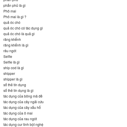
phấn phủ là gì
Phô mai
Phô mai là gì ?
quả óc chó
quả óc chó có tác dụng gì
quả óc chó là quả gì
răng khểnh
răng khểnh là gì
râu ngót
Selfie
Selfie là gì
ship cod là gì
shipper
shipper là gì
số thẻ tín dụng
số thẻ tín dụng là gì
tác dụng của bông mã đề
tác dụng của cây ngải cứu
tác dụng của cây xấu hổ
tác dụng của ô mai
tác dụng của rau ngót
tác dụng cur tinh bột nghệ