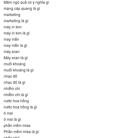
Mâm ngũ quả có ý nghĩa gì
mạng cáp quang là gì
marketing
marketing là gì
máy in kim
máy in kim là gì
may mắn
may mắn là gì
máy scan
Máy scan là gì
muối khoáng
muối khoáng là gì
nhạc đỏ
nhạc đỏ là gì
nhiễm chì
nhiễm chì là gì
nước hoa hồng
nước hoa hồng là gì
ô mai
ô mai là gì
phần mềm misa
Phần mềm misa là gì
phấn phủ