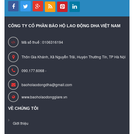
CÔNG TY CỔ PHẦN BẢO HỘ LAO ĐỘNG DHA VIỆT NAM
Mã số thuế : 0106316194
Thôn Gia Khánh, Xã Nguyễn Trãi, Huyện Thường Tín, TP Hà Nội
090.177.6068 -
baoholaodongdha@gmail.com
www.baoholaodonggiare.vn
VỀ CHÚNG TÔI
Giới thiệu