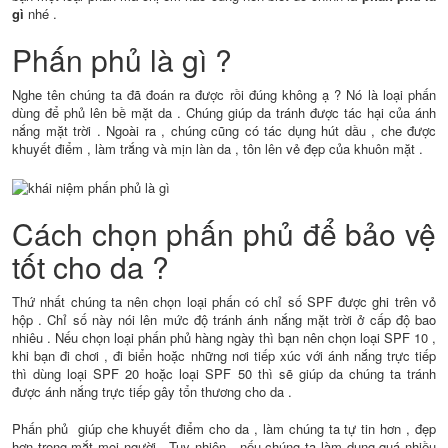
gì
nhé .
Phấn phủ là gì ?
Nghe tên chúng ta đã đoán ra được rồi đúng không ạ ? Nó là loại phấn
dùng để phủ lên bề mặt da . Chúng giúp da tránh được tác hại của ánh
nắng mặt trời . Ngoài ra , chúng cũng có tác dụng hút dầu , che được
khuyết điểm , làm trắng và mịn làn da , tôn lên vẻ đẹp của khuôn mặt .
Cách chọn phấn phủ để bảo vệ
tốt cho da ?
Thứ nhất chúng ta nên chọn loại phấn có chỉ số SPF được ghi trên vỏ
hộp . Chỉ số này nói lên mức độ tránh ánh nắng mặt trời ở cấp độ bao
nhiêu . Nếu chọn loại phấn phủ hàng ngày thì bạn nên chọn loại SPF 10 ,
khi bạn đi chơi , đi biển hoặc những nơi tiếp xúc với ánh nắng trực tiếp
thì dùng loại SPF 20 hoặc loại SPF 50 thì sẽ giúp da chúng ta tránh
được ánh nắng trực tiếp gây tổn thương cho da .
Phấn phủ giúp che khuyết điểm cho da , làm chúng ta tự tin hơn , đẹp
hơn trong mắt mọi người . Tuy nhiên , nếu chúng ta làm dụng quá nhiều