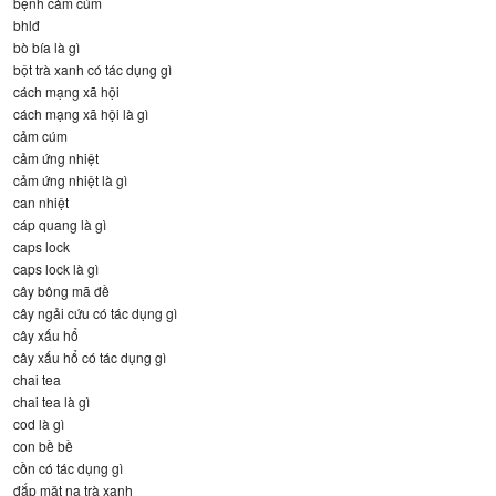
bệnh cảm cúm
bhlđ
bò bía là gì
bột trà xanh có tác dụng gì
cách mạng xã hội
cách mạng xã hội là gì
cảm cúm
cảm ứng nhiệt
cảm ứng nhiệt là gì
can nhiệt
cáp quang là gì
caps lock
caps lock là gì
cây bông mã đề
cây ngải cứu có tác dụng gì
cây xấu hổ
cây xấu hổ có tác dụng gì
chai tea
chai tea là gì
cod là gì
con bề bề
cồn có tác dụng gì
đắp mặt nạ trà xanh