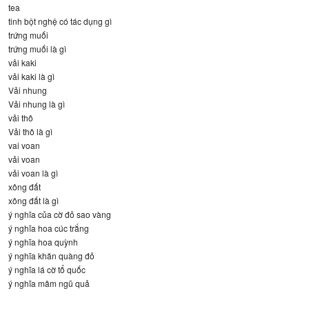
tea
tinh bột nghệ có tác dụng gì
trứng muối
trứng muối là gì
vải kaki
vải kaki là gì
Vải nhung
Vải nhung là gì
vải thô
Vải thô là gì
vai voan
vải voan
vải voan là gì
xông đất
xông đất là gì
ý nghĩa của cờ đỏ sao vàng
ý nghĩa hoa cúc trắng
ý nghĩa hoa quỳnh
ý nghĩa khăn quàng đỏ
ý nghĩa lá cờ tổ quốc
ý nghĩa mâm ngũ quả