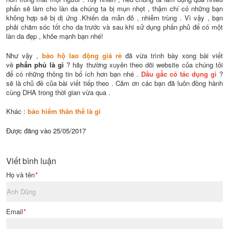
phấn sẽ làm cho làn da chúng ta bị mụn nhọt , thậm chí có những bạn
không hợp sẽ bị dị ứng .Khiến da mẫn đỏ , nhiễm trùng . Vì vậy , bạn
phải chăm sóc tốt cho da trước và sau khi sử dụng phấn phủ để có một
làn da đẹp , khỏe mạnh bạn nhé!
Như vậy ,
bảo hộ lao động giá rẻ
đã vừa trình bày xong bài viết
về
phấn phủ là gì
? hãy thường xuyên theo dõi website của chúng tôi
để có những thông tin bổ ích hơn bạn nhé .
D
ầu gấc có tác dụng gì
?
sẽ là chủ đề của bài viết tiếp theo . Cảm ơn các bạn đã luôn đồng hành
cùng DHA trong thời gian vừa qua .
Khác :
bảo hiểm thân thể là gì
Được đăng vào
25/05/2017
Viết bình luận
Họ và tên
*
Email
*