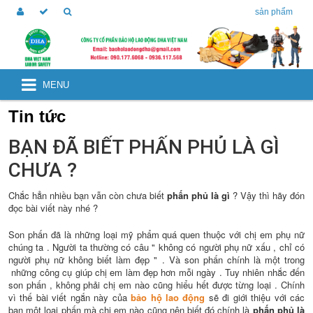
sản phẩm
MENU
Tin tức
BẠN ĐÃ BIẾT PHẤN PHỦ LÀ GÌ
CHƯA ?
Chắc hẳn nhiều bạn vẫn còn chưa biết
phấn phủ là gì
? Vậy thì hãy đón
đọc bài viết này nhé ?
Son phấn đã là những loại mỹ phẩm quá quen thuộc với chị em phụ nữ
chúng ta . Người ta thường có câu " không có người phụ nữ xấu , chỉ có
người phụ nữ không biết làm đẹp " . Và son phấn chính là một trong
những công cụ giúp chị em làm đẹp hơn mỗi ngày . Tuy nhiên nhắc đến
son phấn , không phải chị em nào cũng hiểu hết được từng loại . Chính
vì thế bài viết ngắn này của
bảo hộ lao động
sẽ đi giới thiệu với các
bạn một loại phấn mà chị em nào cũng nên biết đó chính là
phấn phủ là