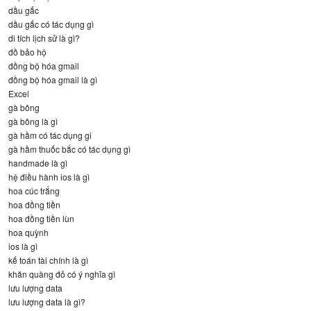
dầu gấc
dầu gấc có tác dụng gì
di tích lịch sử là gì?
đồ bảo hộ
đồng bộ hóa gmail
đồng bộ hóa gmail là gì
Excel
gà bông
gà bông là gì
gà hầm có tác dụng gi
gà hầm thuốc bắc có tác dụng gì
handmade là gì
hệ điều hành ios là gì
hoa cúc trắng
hoa đồng tiền
hoa đồng tiền lùn
hoa quỳnh
ios là gì
kế toán tài chính là gì
khăn quàng đỏ có ý nghĩa gì
lưu lượng data
lưu lượng data là gì?