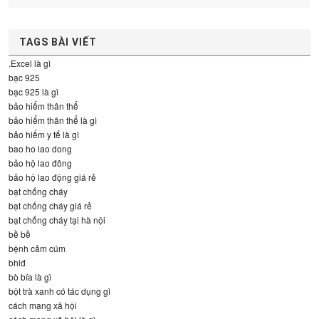
TAGS BÀI VIẾT
.Excel là gì
bạc 925
bạc 925 là gì
bảo hiểm thân thể
bảo hiểm thân thể là gì
bảo hiểm y tế là gì
bao ho lao dong
bảo hộ lao đông
bảo hộ lao động giá rẻ
bạt chống cháy
bạt chống cháy giá rẻ
bạt chống cháy tại hà nội
bề bề
bệnh cảm cúm
bhlđ
bò bía là gì
bột trà xanh có tác dụng gì
cách mạng xã hội