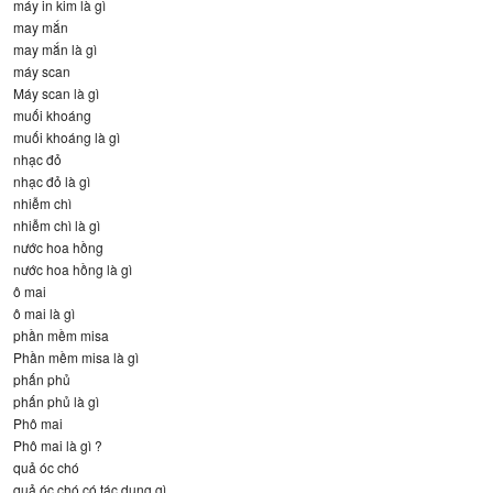
máy in kim là gì
may mắn
may mắn là gì
máy scan
Máy scan là gì
muối khoáng
muối khoáng là gì
nhạc đỏ
nhạc đỏ là gì
nhiễm chì
nhiễm chì là gì
nước hoa hồng
nước hoa hồng là gì
ô mai
ô mai là gì
phần mềm misa
Phần mềm misa là gì
phấn phủ
phấn phủ là gì
Phô mai
Phô mai là gì ?
quả óc chó
quả óc chó có tác dụng gì