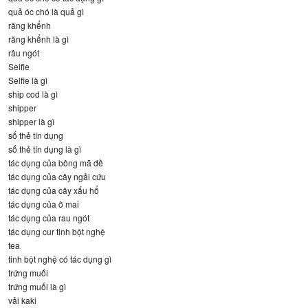
quả óc chó là quả gì
răng khểnh
răng khểnh là gì
râu ngót
Selfie
Selfie là gì
ship cod là gì
shipper
shipper là gì
số thẻ tín dụng
số thẻ tín dụng là gì
tác dụng của bông mã đề
tác dụng của cây ngải cứu
tác dụng của cây xấu hổ
tác dụng của ô mai
tác dụng của rau ngót
tác dụng cur tinh bột nghệ
tea
tinh bột nghệ có tác dụng gì
trứng muối
trứng muối là gì
vải kaki