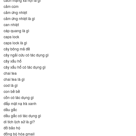
cách mạng xã hội là gì
cảm cúm
cảm ứng nhiệt
cảm ứng nhiệt là gì
can nhiệt
cáp quang là gì
caps lock
caps lock là gì
cây bông mã đề
cây ngải cứu có tác dụng gì
cây xấu hổ
cây xấu hổ có tác dụng gì
chai tea
chai tea là gì
cod là gì
con bề bề
cồn có tác dụng gì
đắp mặt nạ trà xanh
dầu gấc
dầu gấc có tác dụng gì
di tích lịch sử là gì?
đồ bảo hộ
đồng bộ hóa gmail