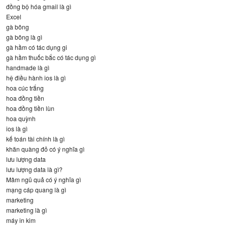
đồng bộ hóa gmail là gì
Excel
gà bông
gà bông là gì
gà hầm có tác dụng gi
gà hầm thuốc bắc có tác dụng gì
handmade là gì
hệ điều hành ios là gì
hoa cúc trắng
hoa đồng tiền
hoa đồng tiền lùn
hoa quỳnh
ios là gì
kế toán tài chính là gì
khăn quàng đỏ có ý nghĩa gì
lưu lượng data
lưu lượng data là gì?
Mâm ngũ quả có ý nghĩa gì
mạng cáp quang là gì
marketing
marketing là gì
máy in kim