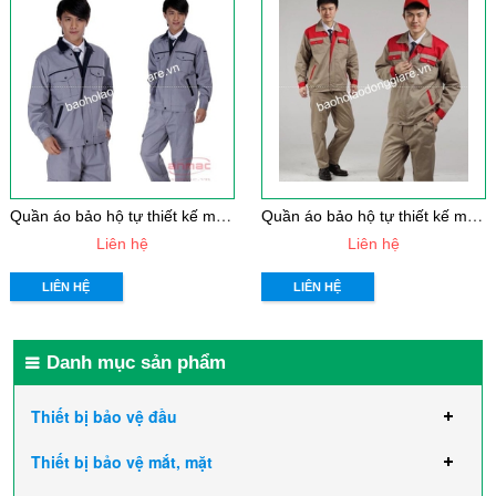
Q
uần áo bảo hộ tự thiết kế mẫu 15
Q
uần áo bảo hộ tự thiết kế mẫu 14
Liên hệ
Liên hệ
LIÊN HỆ
LIÊN HỆ
Danh mục sản phẩm
Thiết bị bảo vệ đầu
Thiết bị bảo vệ mắt, mặt