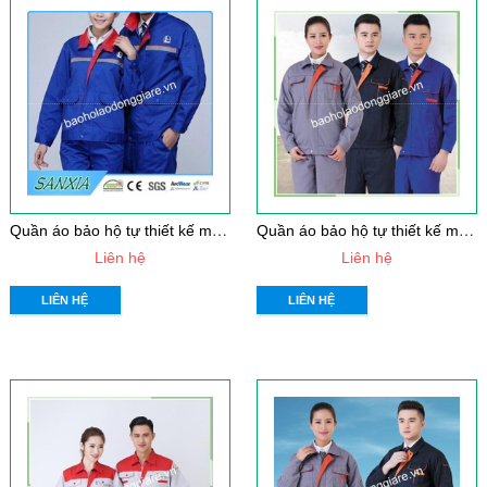
Q
uần áo bảo hộ tự thiết kế mẫu 25
Q
uần áo bảo hộ tự thiết kế mẫu 24
Liên hệ
Liên hệ
LIÊN HỆ
LIÊN HỆ