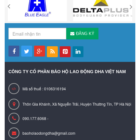
ĐĂNG KÝ
CÔNG TY CỔ PHẦN BẢO HỘ LAO ĐỘNG DHA VIỆT NAM
Mã số thuế : 0106316194
Thôn Gia Khánh, Xã Nguyễn Trãi, Huyện Thường Tín, TP Hà Nội
090.177.6068 -
baoholaodongdha@gmail.com