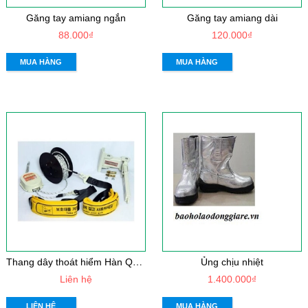
Găng tay amiang ngắn
Găng tay amiang dài
88.000₫
120.000₫
MUA HÀNG
MUA HÀNG
T
hang dây thoát hiểm Hàn Quốc
Ủng chịu nhiệt
Liên hệ
1.400.000₫
LIÊN HỆ
MUA HÀNG