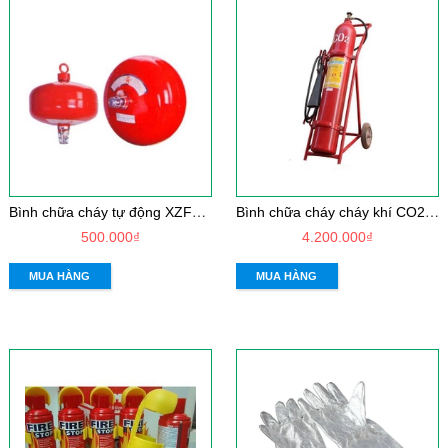
B
ình chữa cháy tự động XZFTB8
B
ình chữa cháy cháy khí CO2-MT24
500.000₫
4.200.000₫
MUA HÀNG
MUA HÀNG