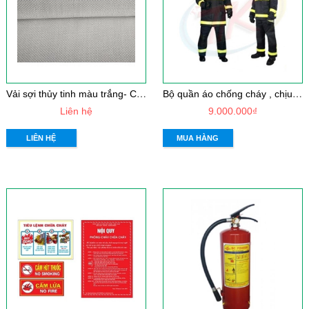
V
ải sợi thủy tinh màu trắng- Chống cháy
B
ộ quần áo chống cháy , chịu nhiệt - Vải Dick son PTL
Liên hệ
9.000.000₫
LIÊN HỆ
MUA HÀNG