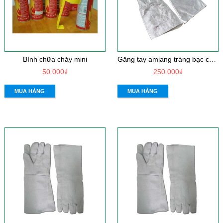
G
ăng tay amiang tráng bạc chịu nhiệt 500 độ C
Bình chữa cháy mini
50.000₫
250.000₫
MUA HÀNG
MUA HÀNG