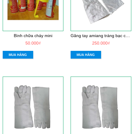
G
ăng tay amiang tráng bạc chịu nhiệt 500 độ C
Bình chữa cháy mini
50.000₫
250.000₫
MUA HÀNG
MUA HÀNG