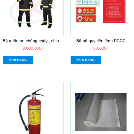
B
ộ quần áo chống cháy , chịu nhiệt - Vải Dick son PTL
Bộ nộ quy tiêu lệnh PCCC
9.000.000₫
60.000₫
MUA HÀNG
MUA HÀNG