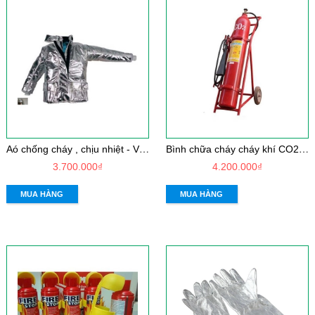
A
ó chống cháy , chịu nhiệt - Vải Dick son PTL ( Áo rời có đai , băng nhám hoặc khóa chống cháy )
B
ình chữa cháy cháy khí CO2-MT24
3.700.000₫
4.200.000₫
MUA HÀNG
MUA HÀNG