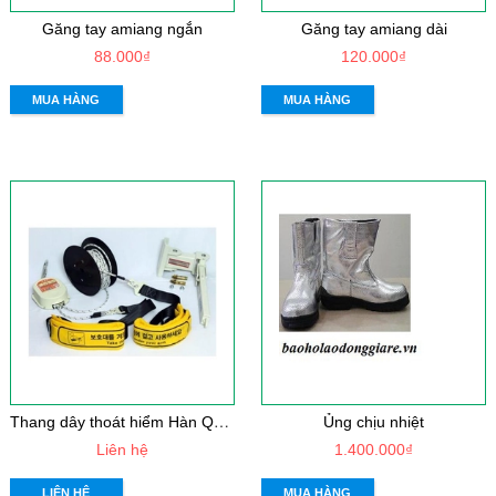
Găng tay amiang ngắn
Găng tay amiang dài
88.000₫
120.000₫
MUA HÀNG
MUA HÀNG
T
hang dây thoát hiểm Hàn Quốc
Ủng chịu nhiệt
Liên hệ
1.400.000₫
LIÊN HỆ
MUA HÀNG