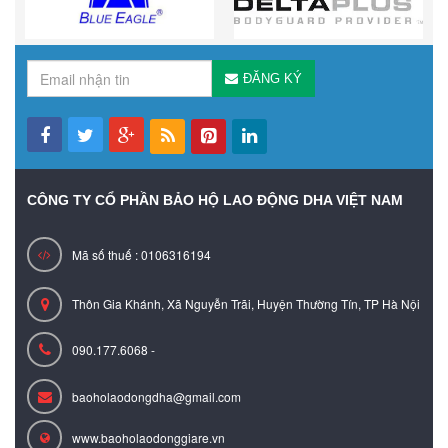
ĐĂNG KÝ
CÔNG TY CỔ PHẦN BẢO HỘ LAO ĐỘNG DHA VIỆT NAM
Mã số thuế : 0106316194
Thôn Gia Khánh, Xã Nguyễn Trãi, Huyện Thường Tín, TP Hà Nội
090.177.6068 -
baoholaodongdha@gmail.com
www.baoholaodonggiare.vn