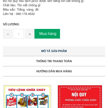
Bộ nội quy tiêu lệch pccc được làm bằng tôn sắt không gỉ.
Chất liệu: Tôn sắt chống gỉ
Màu sắc: Trắng, vàng, đỏ
Liên hệ : 090.179.4532
SỐ LƯỢNG:
Mua hàng
MÔ TẢ SẢN PHẨM
THÔNG TIN THANH TOÁN
HƯỚNG DẪN MUA HÀNG