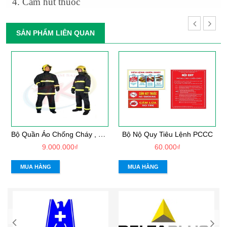
4. Cấm hút thuốc
SẢN PHẨM LIÊN QUAN
B
Ộ Quần Áo Chống Cháy , Chịu Nhiệt - Vải Dick Son PTL
Bộ Nộ Quy Tiêu Lệnh PCCC
9.000.000₫
60.000₫
MUA HÀNG
MUA HÀNG