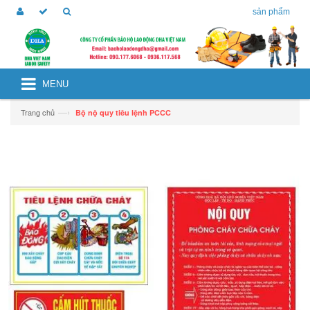
sản phẩm
MENU
—›
Trang chủ
Bộ nộ quy tiêu lệnh PCCC