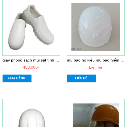
g
iày phòng sạch mũi sắt tĩnh điện
m
ũ bảo hộ kiểu mũ bảo hiểm xe máy Hàn Quốc KJH - G02 màu trắng
450.000₫
Liên hệ
MUA HÀNG
LIÊN HỆ