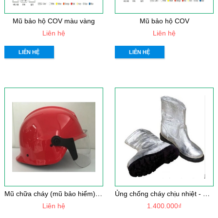
Mũ bảo hộ COV màu vàng
Mũ bảo hộ COV
Liên hệ
Liên hệ
LIÊN HỆ
LIÊN HỆ
M
ũ chữa cháy (mũ bảo hiểm) thông tư 48
Ủ
ng chống cháy chịu nhiệt - Vải Dickson PTL ( Đế cao su cách nhiệt , mũi thép bao vải tráng nhôm)
Liên hệ
1.400.000₫