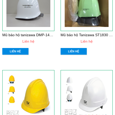
M
ũ bảo hộ tanizawa DMP-148W1
M
ũ bảo hộ Tanizawa ST1830 Nhật Bản
Liên hệ
Liên hệ
LIÊN HỆ
LIÊN HỆ