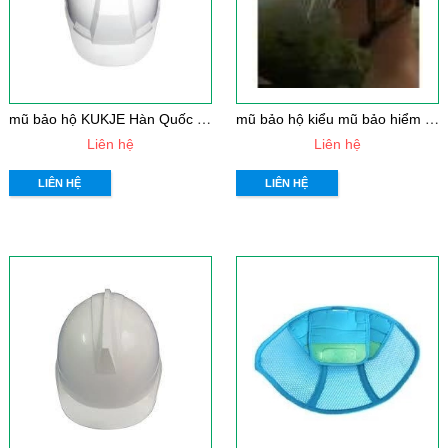
m
ũ bảo hộ KUKJE Hàn Quốc KJH - AV01 có lỗ thoáng màu trắng
m
ũ bảo hộ kiểu mũ bảo hiểm xe máy Hàn Quốc KJH - G02 màu vàng
Liên hệ
Liên hệ
LIÊN HỆ
LIÊN HỆ