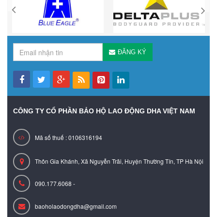
ĐĂNG KÝ
CÔNG TY CỔ PHẦN BẢO HỘ LAO ĐỘNG DHA VIỆT NAM
Mã số thuế : 0106316194
Thôn Gia Khánh, Xã Nguyễn Trãi, Huyện Thường Tín, TP Hà Nội
090.177.6068 -
baoholaodongdha@gmail.com