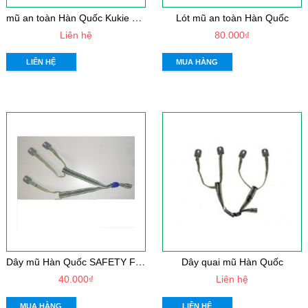
m
ũ an toàn Hàn Quốc Kukie màu trắng sữa
Lót mũ an toàn Hàn Quốc
Liên hệ
80.000₫
LIÊN HỆ
MUA HÀNG
D
ây mũ Hàn Quốc SAFETY FRIST
Dây quai mũ Hàn Quốc
40.000₫
Liên hệ
MUA HÀNG
LIÊN HỆ