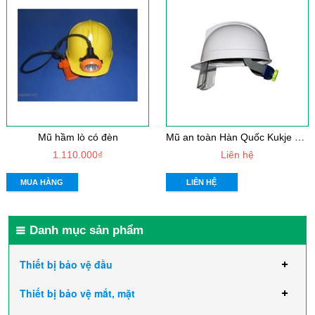
M
ũ an toàn Hàn Quốc Kukje màu trắng có kính
Mũ hầm lò có đèn
1.110.000₫
Liên hệ
MUA HÀNG
LIÊN HỆ
Danh mục sản phẩm
Thiết bị bảo vệ đầu
Thiết bị bảo vệ mắt, mặt