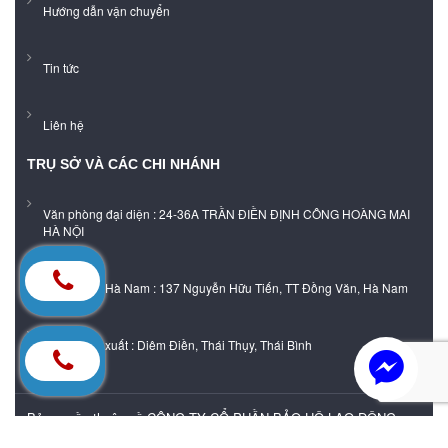
Hướng dẫn vận chuyển
Tin tức
Liên hệ
TRỤ SỞ VÀ CÁC CHI NHÁNH
Văn phòng đại diện : 24-36A TRẦN ĐIỀN ĐỊNH CÔNG HOÀNG MAI
HÀ NỘI
Showroom Hà Nam : 137 Nguyễn Hữu Tiến, TT Đồng Văn, Hà Nam
Xưởng sản xuất : Diêm Điền, Thái Thụy, Thái Bình
Bản quyền thuộc về CÔNG TY CỔ PHẦN BẢO HỘ LAO ĐỘNG
DHA VIỆT NAM |
Cung cấp bởi
Sapo