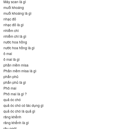
Máy scan là gì
muối khoáng
muối khoáng là gì
nhạc đỏ
nhạc đỏ là gì
nhiễm chì
nhiễm chì là gì
nước hoa hồng
nước hoa hồng là gì
ô mai
ô mai là gì
phần mềm misa
Phần mềm misa là gì
phấn phủ
phấn phủ là gì
Phô mai
Phô mai là gì ?
quả óc chó
quả óc chó có tác dụng gì
quả óc chó là quả gì
răng khểnh
răng khểnh là gì
râu ngót