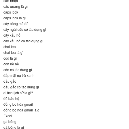
can nhiệt
cáp quang là gì
caps lock
caps lock là gì
cây bông mã đề
cây ngải cứu có tác dụng gì
cây xấu hổ
cây xấu hổ có tác dụng gì
chai tea
chai tea là gì
cod là gì
con bề bề
cồn có tác dụng gì
đắp mặt nạ trà xanh
dầu gấc
dầu gấc có tác dụng gì
di tích lịch sử là gì?
đồ bảo hộ
đồng bộ hóa gmail
đồng bộ hóa gmail là gì
Excel
gà bông
gà bông là gì