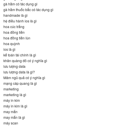
gà hầm có tác dụng gi
gà hầm thuốc bắc có tác dụng gì
handmade là gì
hệ điều hành ios là gì
hoa cúc trắng
hoa đồng tiền
hoa đồng tiền lùn
hoa quỳnh
ios là gì
kế toán tài chính là gì
khăn quàng đỏ có ý nghĩa gì
lưu lượng data
lưu lượng data là gì?
Mâm ngũ quả có ý nghĩa gì
mạng cáp quang là gì
marketing
marketing là gì
máy in kim
máy in kim là gì
may mắn
may mắn là gì
máy scan