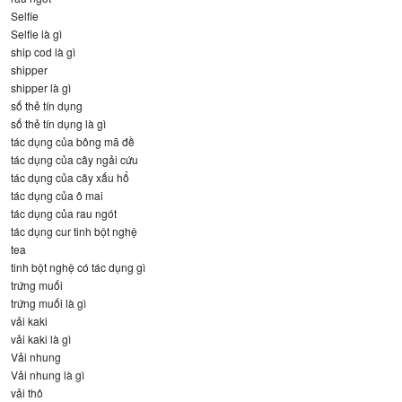
Selfie
Selfie là gì
ship cod là gì
shipper
shipper là gì
số thẻ tín dụng
số thẻ tín dụng là gì
tác dụng của bông mã đề
tác dụng của cây ngải cứu
tác dụng của cây xấu hổ
tác dụng của ô mai
tác dụng của rau ngót
tác dụng cur tinh bột nghệ
tea
tinh bột nghệ có tác dụng gì
trứng muối
trứng muối là gì
vải kaki
vải kaki là gì
Vải nhung
Vải nhung là gì
vải thô