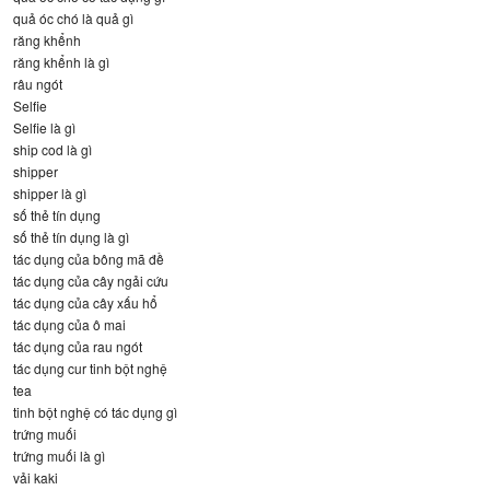
quả óc chó là quả gì
răng khểnh
răng khểnh là gì
râu ngót
Selfie
Selfie là gì
ship cod là gì
shipper
shipper là gì
số thẻ tín dụng
số thẻ tín dụng là gì
tác dụng của bông mã đề
tác dụng của cây ngải cứu
tác dụng của cây xấu hổ
tác dụng của ô mai
tác dụng của rau ngót
tác dụng cur tinh bột nghệ
tea
tinh bột nghệ có tác dụng gì
trứng muối
trứng muối là gì
vải kaki