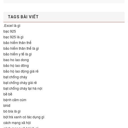
TAGS BÀI VIẾT
.Excel là gì
bạc 925
bạc 925 là gì
bảo hiểm thân thể
bảo hiểm thân thể là gì
bảo hiểm y tế là gì
bao ho lao dong
bảo hộ lao đông
bảo hộ lao động giá rẻ
bạt chống cháy
bạt chống cháy giá rẻ
bạt chống cháy tại hà nội
bề bề
bệnh cảm cúm
bhlđ
bò bía là gì
bột trà xanh có tác dụng gì
cách mạng xã hội