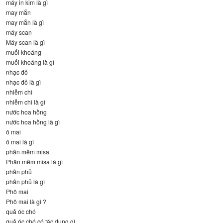
máy in kim là gì
may mắn
may mắn là gì
máy scan
Máy scan là gì
muối khoáng
muối khoáng là gì
nhạc đỏ
nhạc đỏ là gì
nhiễm chì
nhiễm chì là gì
nước hoa hồng
nước hoa hồng là gì
ô mai
ô mai là gì
phần mềm misa
Phần mềm misa là gì
phấn phủ
phấn phủ là gì
Phô mai
Phô mai là gì ?
quả óc chó
quả óc chó có tác dụng gì