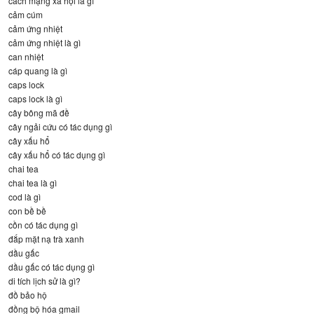
cách mạng xã hội là gì
cảm cúm
cảm ứng nhiệt
cảm ứng nhiệt là gì
can nhiệt
cáp quang là gì
caps lock
caps lock là gì
cây bông mã đề
cây ngải cứu có tác dụng gì
cây xấu hổ
cây xấu hổ có tác dụng gì
chai tea
chai tea là gì
cod là gì
con bề bề
cồn có tác dụng gì
đắp mặt nạ trà xanh
dầu gấc
dầu gấc có tác dụng gì
di tích lịch sử là gì?
đồ bảo hộ
đồng bộ hóa gmail