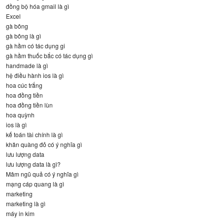
đồng bộ hóa gmail là gì
Excel
gà bông
gà bông là gì
gà hầm có tác dụng gi
gà hầm thuốc bắc có tác dụng gì
handmade là gì
hệ điều hành ios là gì
hoa cúc trắng
hoa đồng tiền
hoa đồng tiền lùn
hoa quỳnh
ios là gì
kế toán tài chính là gì
khăn quàng đỏ có ý nghĩa gì
lưu lượng data
lưu lượng data là gì?
Mâm ngũ quả có ý nghĩa gì
mạng cáp quang là gì
marketing
marketing là gì
máy in kim