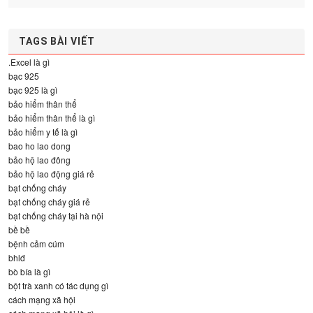
TAGS BÀI VIẾT
.Excel là gì
bạc 925
bạc 925 là gì
bảo hiểm thân thể
bảo hiểm thân thể là gì
bảo hiểm y tế là gì
bao ho lao dong
bảo hộ lao đông
bảo hộ lao động giá rẻ
bạt chống cháy
bạt chống cháy giá rẻ
bạt chống cháy tại hà nội
bề bề
bệnh cảm cúm
bhlđ
bò bía là gì
bột trà xanh có tác dụng gì
cách mạng xã hội