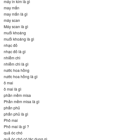
máy in kim là gì
may mắn
may mắn là gì
máy scan
Máy scan là gì
muối khoáng
muối khoáng là gì
nhạc đỏ
nhạc đỏ là gì
nhiễm chì
nhiễm chì là gì
nước hoa hồng
nước hoa hồng là gì
ô mai
ô mai là gì
phần mềm misa
Phần mềm misa là gì
phấn phủ
phấn phủ là gì
Phô mai
Phô mai là gì ?
quả óc chó
quả óc chó có tác dụng gì