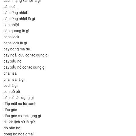
cách mạng xã hội là gì
cảm cúm
cảm ứng nhiệt
cảm ứng nhiệt là gì
can nhiệt
cáp quang là gì
caps lock
caps lock là gì
cây bông mã đề
cây ngải cứu có tác dụng gì
cây xấu hổ
cây xấu hổ có tác dụng gì
chai tea
chai tea là gì
cod là gì
con bề bề
cồn có tác dụng gì
đắp mặt nạ trà xanh
dầu gấc
dầu gấc có tác dụng gì
di tích lịch sử là gì?
đồ bảo hộ
đồng bộ hóa gmail