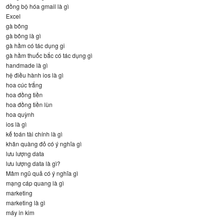
đồng bộ hóa gmail là gì
Excel
gà bông
gà bông là gì
gà hầm có tác dụng gi
gà hầm thuốc bắc có tác dụng gì
handmade là gì
hệ điều hành ios là gì
hoa cúc trắng
hoa đồng tiền
hoa đồng tiền lùn
hoa quỳnh
ios là gì
kế toán tài chính là gì
khăn quàng đỏ có ý nghĩa gì
lưu lượng data
lưu lượng data là gì?
Mâm ngũ quả có ý nghĩa gì
mạng cáp quang là gì
marketing
marketing là gì
máy in kim