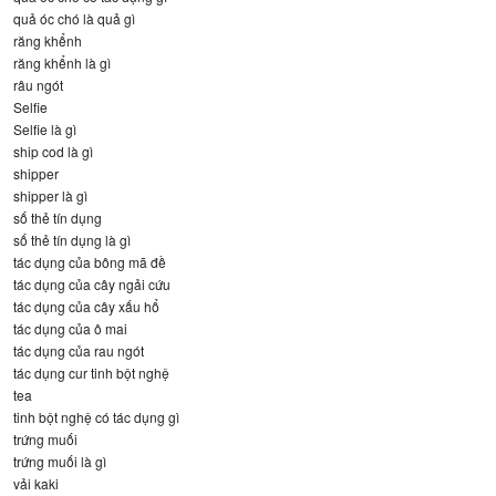
quả óc chó là quả gì
răng khểnh
răng khểnh là gì
râu ngót
Selfie
Selfie là gì
ship cod là gì
shipper
shipper là gì
số thẻ tín dụng
số thẻ tín dụng là gì
tác dụng của bông mã đề
tác dụng của cây ngải cứu
tác dụng của cây xấu hổ
tác dụng của ô mai
tác dụng của rau ngót
tác dụng cur tinh bột nghệ
tea
tinh bột nghệ có tác dụng gì
trứng muối
trứng muối là gì
vải kaki