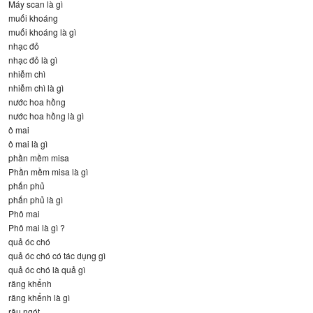
Máy scan là gì
muối khoáng
muối khoáng là gì
nhạc đỏ
nhạc đỏ là gì
nhiễm chì
nhiễm chì là gì
nước hoa hồng
nước hoa hồng là gì
ô mai
ô mai là gì
phần mềm misa
Phần mềm misa là gì
phấn phủ
phấn phủ là gì
Phô mai
Phô mai là gì ?
quả óc chó
quả óc chó có tác dụng gì
quả óc chó là quả gì
răng khểnh
răng khểnh là gì
râu ngót