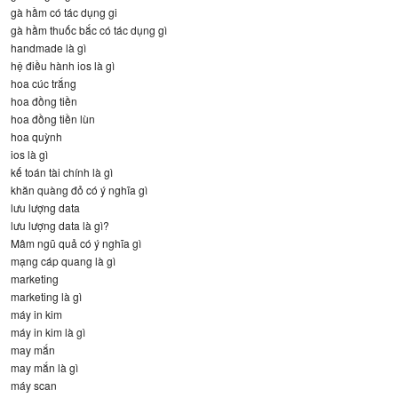
gà hầm có tác dụng gi
gà hầm thuốc bắc có tác dụng gì
handmade là gì
hệ điều hành ios là gì
hoa cúc trắng
hoa đồng tiền
hoa đồng tiền lùn
hoa quỳnh
ios là gì
kế toán tài chính là gì
khăn quàng đỏ có ý nghĩa gì
lưu lượng data
lưu lượng data là gì?
Mâm ngũ quả có ý nghĩa gì
mạng cáp quang là gì
marketing
marketing là gì
máy in kim
máy in kim là gì
may mắn
may mắn là gì
máy scan