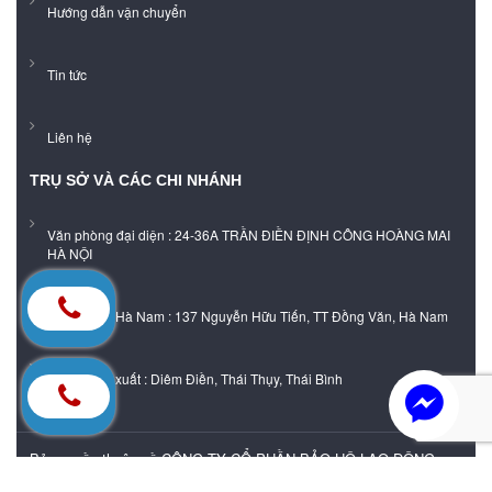
Hướng dẫn vận chuyển
Tin tức
Liên hệ
TRỤ SỞ VÀ CÁC CHI NHÁNH
Văn phòng đại diện : 24-36A TRẦN ĐIỀN ĐỊNH CÔNG HOÀNG MAI
HÀ NỘI
Showroom Hà Nam : 137 Nguyễn Hữu Tiến, TT Đồng Văn, Hà Nam
Xưởng sản xuất : Diêm Điền, Thái Thụy, Thái Bình
Bản quyền thuộc về CÔNG TY CỔ PHẦN BẢO HỘ LAO ĐỘNG
DHA VIỆT NAM |
Cung cấp bởi
Sapo