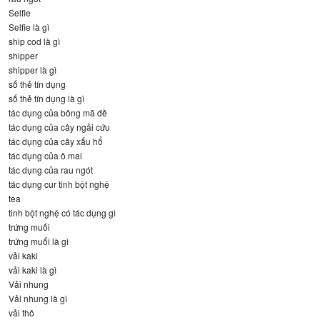
Selfie
Selfie là gì
ship cod là gì
shipper
shipper là gì
số thẻ tín dụng
số thẻ tín dụng là gì
tác dụng của bông mã đề
tác dụng của cây ngải cứu
tác dụng của cây xấu hổ
tác dụng của ô mai
tác dụng của rau ngót
tác dụng cur tinh bột nghệ
tea
tinh bột nghệ có tác dụng gì
trứng muối
trứng muối là gì
vải kaki
vải kaki là gì
Vải nhung
Vải nhung là gì
vải thô