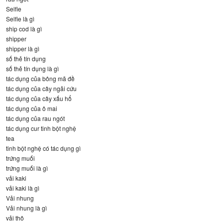
Selfie
Selfie là gì
ship cod là gì
shipper
shipper là gì
số thẻ tín dụng
số thẻ tín dụng là gì
tác dụng của bông mã đề
tác dụng của cây ngải cứu
tác dụng của cây xấu hổ
tác dụng của ô mai
tác dụng của rau ngót
tác dụng cur tinh bột nghệ
tea
tinh bột nghệ có tác dụng gì
trứng muối
trứng muối là gì
vải kaki
vải kaki là gì
Vải nhung
Vải nhung là gì
vải thô