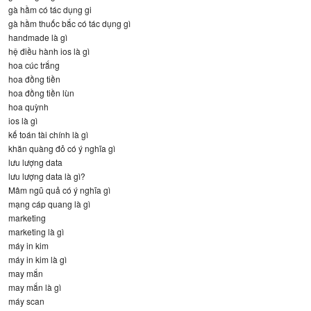
gà hầm có tác dụng gi
gà hầm thuốc bắc có tác dụng gì
handmade là gì
hệ điều hành ios là gì
hoa cúc trắng
hoa đồng tiền
hoa đồng tiền lùn
hoa quỳnh
ios là gì
kế toán tài chính là gì
khăn quàng đỏ có ý nghĩa gì
lưu lượng data
lưu lượng data là gì?
Mâm ngũ quả có ý nghĩa gì
mạng cáp quang là gì
marketing
marketing là gì
máy in kim
máy in kim là gì
may mắn
may mắn là gì
máy scan