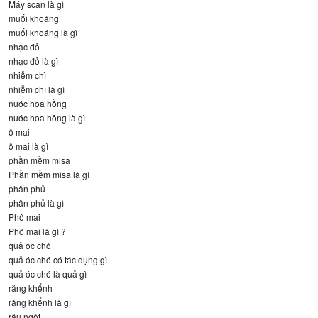
Máy scan là gì
muối khoáng
muối khoáng là gì
nhạc đỏ
nhạc đỏ là gì
nhiễm chì
nhiễm chì là gì
nước hoa hồng
nước hoa hồng là gì
ô mai
ô mai là gì
phần mềm misa
Phần mềm misa là gì
phấn phủ
phấn phủ là gì
Phô mai
Phô mai là gì ?
quả óc chó
quả óc chó có tác dụng gì
quả óc chó là quả gì
răng khểnh
răng khểnh là gì
râu ngót