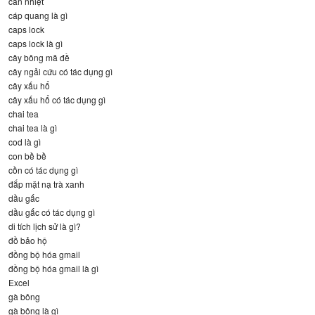
can nhiệt
cáp quang là gì
caps lock
caps lock là gì
cây bông mã đề
cây ngải cứu có tác dụng gì
cây xấu hổ
cây xấu hổ có tác dụng gì
chai tea
chai tea là gì
cod là gì
con bề bề
cồn có tác dụng gì
đắp mặt nạ trà xanh
dầu gấc
dầu gấc có tác dụng gì
di tích lịch sử là gì?
đồ bảo hộ
đồng bộ hóa gmail
đồng bộ hóa gmail là gì
Excel
gà bông
gà bông là gì