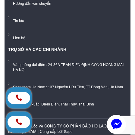
Hướng dẫn vận chuyển
Tin tức
Liên hệ
TRỤ SỞ VÀ CÁC CHI NHÁNH
Văn phòng đại diện : 24-36A TRẦN ĐIỀN ĐỊNH CÔNG HOÀNG MAI
HÀ NỘI
Showroom Hà Nam : 137 Nguyễn Hữu Tiến, TT Đồng Văn, Hà Nam
Xưởng sản xuất : Diêm Điền, Thái Thụy, Thái Bình
Bản quyền thuộc về CÔNG TY CỔ PHẦN BẢO HỘ LAO ĐỘNG
DHA VIỆT NAM |
Cung cấp bởi
Sapo