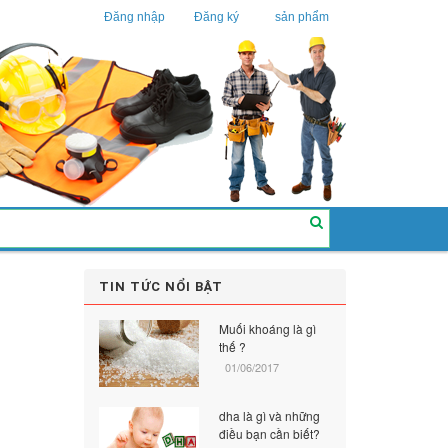
Đăng nhập
Đăng ký
sản phẩm
TIN TỨC NỔI BẬT
Muối khoáng là gì
thế ?
01/06/2017
dha là gì và những
điều bạn cần biết?