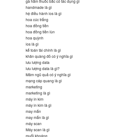
gà hầm thuốc bắc có tác dụng gì
handmade là gì
hệ điều hành ios là gì
hoa cúc trắng
hoa đồng tiền
hoa đồng tiền lùn
hoa quỳnh
ios là gì
kế toán tài chính là gì
khăn quàng đỏ có ý nghĩa gì
lưu lượng data
lưu lượng data là gì?
Mâm ngũ quả có ý nghĩa gì
mạng cáp quang là gì
marketing
marketing là gì
máy in kim
máy in kim là gì
may mắn
may mắn là gì
máy scan
Máy scan là gì
muối khoáng