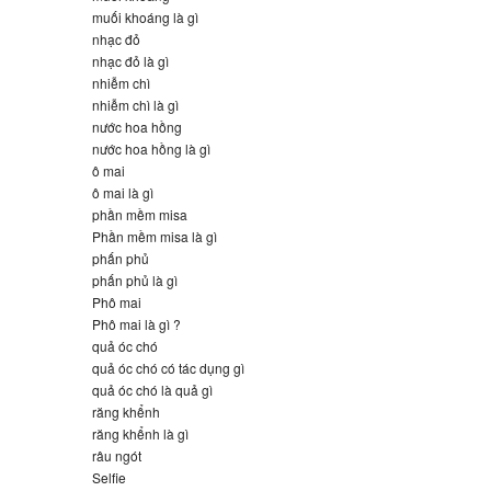
muối khoáng là gì
nhạc đỏ
nhạc đỏ là gì
nhiễm chì
nhiễm chì là gì
nước hoa hồng
nước hoa hồng là gì
ô mai
ô mai là gì
phần mềm misa
Phần mềm misa là gì
phấn phủ
phấn phủ là gì
Phô mai
Phô mai là gì ?
quả óc chó
quả óc chó có tác dụng gì
quả óc chó là quả gì
răng khểnh
răng khểnh là gì
râu ngót
Selfie