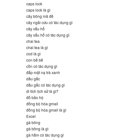
caps lock
caps lock là gì
cây bông mã đề
cây ngải cứu có tác dụng gì
cây xấu hổ
cây xấu hổ có tác dụng gì
chai tea
chai tea là gì
cod là gì
con bề bề
cồn có tác dụng gì
đắp mặt nạ trà xanh
dầu gấc
dầu gấc có tác dụng gì
di tích lịch sử là gì?
đồ bảo hộ
đồng bộ hóa gmail
đồng bộ hóa gmail là gì
Excel
gà bông
gà bông là gì
gà hầm có tác dụng gi