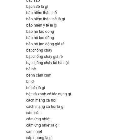
bạc 925 là gì
bảo hiểm thân thể
bảo hiểm thân thể là gì
bảo hiểm y tế là gì
bao ho lao dong
bảo hộ lao đông
bảo hộ lao động giá rẻ
bạt chống cháy
bạt chống cháy giá rẻ
bạt chống cháy tại hà nội
bề bề
bệnh cảm cúm
bhlđ
bò bía là gì
bột trà xanh có tác dụng gì
cách mạng xã hội
cách mạng xã hội là gì
cảm cúm
cảm ứng nhiệt
cảm ứng nhiệt là gì
can nhiệt
cáp quang là gì