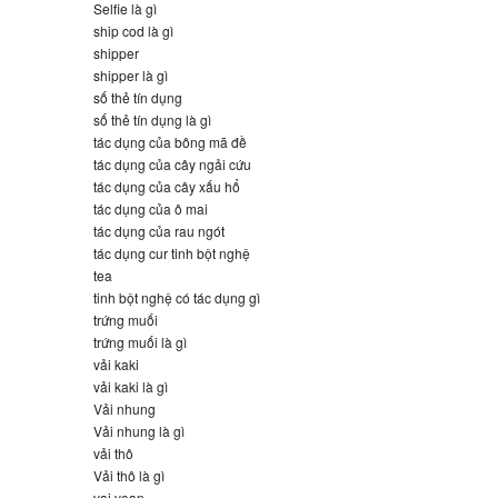
Selfie là gì
ship cod là gì
shipper
shipper là gì
số thẻ tín dụng
số thẻ tín dụng là gì
tác dụng của bông mã đề
tác dụng của cây ngải cứu
tác dụng của cây xấu hổ
tác dụng của ô mai
tác dụng của rau ngót
tác dụng cur tinh bột nghệ
tea
tinh bột nghệ có tác dụng gì
trứng muối
trứng muối là gì
vải kaki
vải kaki là gì
Vải nhung
Vải nhung là gì
vải thô
Vải thô là gì
vai voan