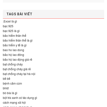
TAGS BÀI VIẾT
.Excel là gì
bạc 925
bạc 925 là gì
bảo hiểm thân thể
bảo hiểm thân thể là gì
bảo hiểm y tế là gì
bao ho lao dong
bảo hộ lao đông
bảo hộ lao động giá rẻ
bạt chống cháy
bạt chống cháy giá rẻ
bạt chống cháy tại hà nội
bề bề
bệnh cảm cúm
bhlđ
bò bía là gì
bột trà xanh có tác dụng gì
cách mạng xã hội