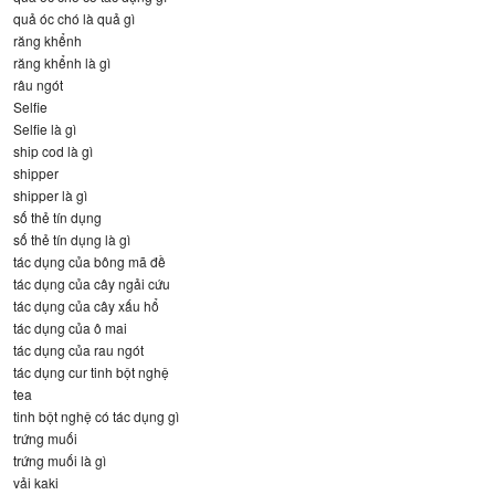
quả óc chó là quả gì
răng khểnh
răng khểnh là gì
râu ngót
Selfie
Selfie là gì
ship cod là gì
shipper
shipper là gì
số thẻ tín dụng
số thẻ tín dụng là gì
tác dụng của bông mã đề
tác dụng của cây ngải cứu
tác dụng của cây xấu hổ
tác dụng của ô mai
tác dụng của rau ngót
tác dụng cur tinh bột nghệ
tea
tinh bột nghệ có tác dụng gì
trứng muối
trứng muối là gì
vải kaki