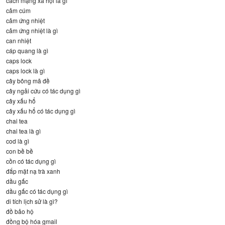
cách mạng xã hội là gì
cảm cúm
cảm ứng nhiệt
cảm ứng nhiệt là gì
can nhiệt
cáp quang là gì
caps lock
caps lock là gì
cây bông mã đề
cây ngải cứu có tác dụng gì
cây xấu hổ
cây xấu hổ có tác dụng gì
chai tea
chai tea là gì
cod là gì
con bề bề
cồn có tác dụng gì
đắp mặt nạ trà xanh
dầu gấc
dầu gấc có tác dụng gì
di tích lịch sử là gì?
đồ bảo hộ
đồng bộ hóa gmail