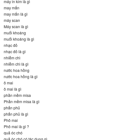
máy in kim là gì
may mắn
may mắn là gì
máy scan
Máy scan là gì
muối khoáng
muối khoáng là gì
nhạc đỏ
nhạc đỏ là gì
nhiễm chì
nhiễm chì là gì
nước hoa hồng
nước hoa hồng là gì
ô mai
ô mai là gì
phần mềm misa
Phần mềm misa là gì
phấn phủ
phấn phủ là gì
Phô mai
Phô mai là gì ?
quả óc chó
quả óc chó có tác dụng gì