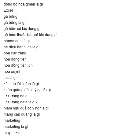
đồng bộ hóa gmail là gì
Excel
gà bông
gà bông là gì
gà hầm có tác dụng gi
gà hầm thuốc bắc có tác dụng gì
handmade là gì
hệ điều hành ios là gì
hoa cúc trắng
hoa đồng tiền
hoa đồng tiền lùn
hoa quỳnh
ios là gì
kế toán tài chính là gì
khăn quàng đỏ có ý nghĩa gì
lưu lượng data
lưu lượng data là gì?
Mâm ngũ quả có ý nghĩa gì
mạng cáp quang là gì
marketing
marketing là gì
máy in kim