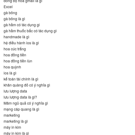
đồng bộ hóa gmail là gì
Excel
gà bông
gà bông là gì
gà hầm có tác dụng gi
gà hầm thuốc bắc có tác dụng gì
handmade là gì
hệ điều hành ios là gì
hoa cúc trắng
hoa đồng tiền
hoa đồng tiền lùn
hoa quỳnh
ios là gì
kế toán tài chính là gì
khăn quàng đỏ có ý nghĩa gì
lưu lượng data
lưu lượng data là gì?
Mâm ngũ quả có ý nghĩa gì
mạng cáp quang là gì
marketing
marketing là gì
máy in kim
máy in kim là gì