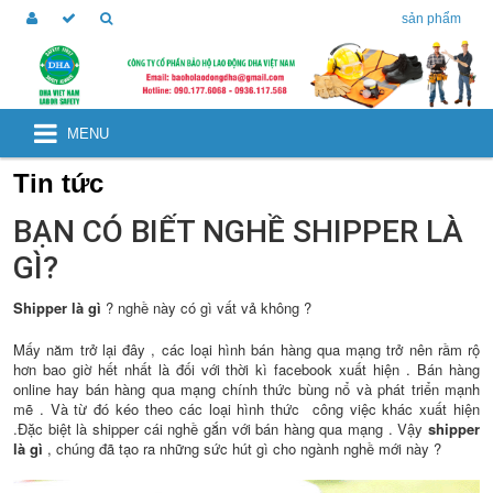
sản phẩm
MENU
Tin tức
BẠN CÓ BIẾT NGHỀ SHIPPER LÀ
GÌ?
Shipper là gì
? nghề này có gì vất vả không ?
Mấy năm trở lại đây , các loại hình bán hàng qua mạng trở nên rầm rộ
hơn bao giờ hết nhất là đối với thời kì facebook xuất hiện . Bán hàng
online hay bán hàng qua mạng chính thức bùng nổ và phát triển mạnh
mẽ . Và từ đó kéo theo các loại hình thức công việc khác xuất hiện
.Đặc biệt là shipper cái nghề gắn với bán hàng qua mạng . Vậy
shipper
là gì
, chúng đã tạo ra những sức hút gì cho ngành nghề mới này ?