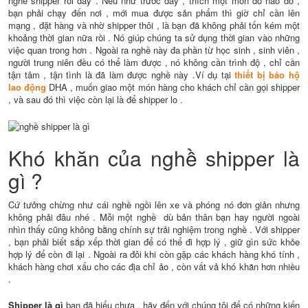
nghề shipper rồi đấy . Nếu như trước đây , thích một món đồ nào đó ,
bạn phải chạy đến nơi , mới mua được sản phẩm thì giờ chỉ cần lên
mạng , đặt hàng và nhờ shipper thôi , là bạn đã không phải tốn kém một
khoảng thời gian nữa rồi . Nó giúp chúng ta sử dụng thời gian vào những
việc quan trong hơn . Ngoài ra nghề này đa phần từ học sinh , sinh viên ,
người trung niên đều có thể làm được , nó không cần trình độ , chỉ cần
tận tâm , tận tình là đã làm được nghề này .Ví dụ tại
thiết bị bảo hộ
lao động
DHA , muốn giao một món hàng cho khách chỉ cần gọi shipper
, và sau đó thì việc còn lại là để shipper lo .
Khó khăn của nghề shipper là
gì ?
Cứ tưởng chừng như cái nghề ngồi lên xe và phóng nó đơn giản nhưng
không phải đâu nhé . Mỗi một nghề dù bản thân bạn hay người ngoài
nhìn thấy cũng không bằng chính sự trải nghiệm trong nghề . Với shipper
, bạn phải biết sắp xếp thời gian để có thể đi hợp lý , giữ gìn sức khỏe
hợp lý để còn đi lại . Ngoài ra đôi khi còn gặp các khách hàng khó tính ,
khách hàng chơi xấu cho các địa chỉ ảo , còn vất vả khó khăn hơn nhiều
.
Shipper là gì
bạn đã hiểu chưa , hãy đến với chúng tôi để có những kiến