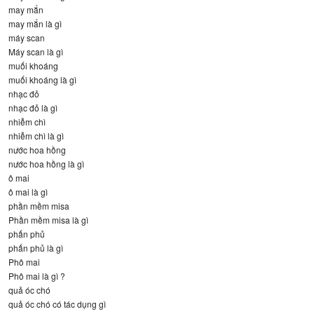
may mắn
may mắn là gì
máy scan
Máy scan là gì
muối khoáng
muối khoáng là gì
nhạc đỏ
nhạc đỏ là gì
nhiễm chì
nhiễm chì là gì
nước hoa hồng
nước hoa hồng là gì
ô mai
ô mai là gì
phần mềm misa
Phần mềm misa là gì
phấn phủ
phấn phủ là gì
Phô mai
Phô mai là gì ?
quả óc chó
quả óc chó có tác dụng gì