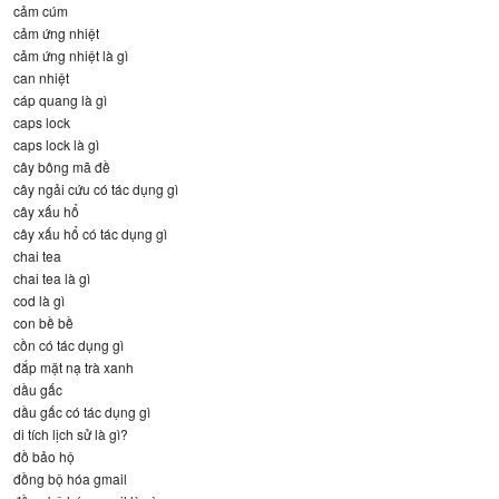
cảm cúm
cảm ứng nhiệt
cảm ứng nhiệt là gì
can nhiệt
cáp quang là gì
caps lock
caps lock là gì
cây bông mã đề
cây ngải cứu có tác dụng gì
cây xấu hổ
cây xấu hổ có tác dụng gì
chai tea
chai tea là gì
cod là gì
con bề bề
cồn có tác dụng gì
đắp mặt nạ trà xanh
dầu gấc
dầu gấc có tác dụng gì
di tích lịch sử là gì?
đồ bảo hộ
đồng bộ hóa gmail