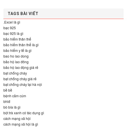
TAGS BÀI VIẾT
.Excel là gì
bạc 925
bạc 925 là gì
bảo hiểm thân thể
bảo hiểm thân thể là gì
bảo hiểm y tế là gì
bao ho lao dong
bảo hộ lao đông
bảo hộ lao động giá rẻ
bạt chống cháy
bạt chống cháy giá rẻ
bạt chống cháy tại hà nội
bề bề
bệnh cảm cúm
bhlđ
bò bía là gì
bột trà xanh có tác dụng gì
cách mạng xã hội
cách mạng xã hội là gì