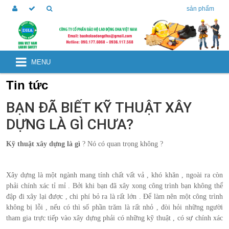
sản phẩm
MENU
Tin tức
BẠN ĐÃ BIẾT KỸ THUẬT XÂY
DỰNG LÀ GÌ CHƯA?
Kỹ thuật xây dựng là gì
? Nó có quan trọng không ?
Xây dựng là một ngành mang tính chất vất vả , khó khăn , ngoài ra còn
phải chính xác tỉ mỉ . Bởi khi bạn đã xây xong công trình bạn không thể
đập đi xây lại được , chi phí bỏ ra là rất lớn . Để làm nên một công trình
không bị lỗi , nếu có thì số phần trăm là rất nhỏ , đòi hỏi những người
tham gia trực tiếp vào xây dựng phải có những kỹ thuật , có sự chính xác
.