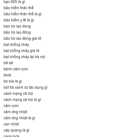
bạc 925 là gì
bảo hiểm thân thể
bảo hiểm thân thể là gì
bảo hiểm y tế là gì
bao ho lao dong
bảo hộ lao đông
bảo hộ lao động giá rẻ
bạt chống cháy
bạt chống cháy giá rẻ
bạt chống cháy tại hà nội
bề bề
bệnh cảm cúm
bhlđ
bò bía là gì
bột trà xanh có tác dụng gì
cách mạng xã hội
cách mạng xã hội là gì
cảm cúm
cảm ứng nhiệt
cảm ứng nhiệt là gì
can nhiệt
cáp quang là gì
caps lock