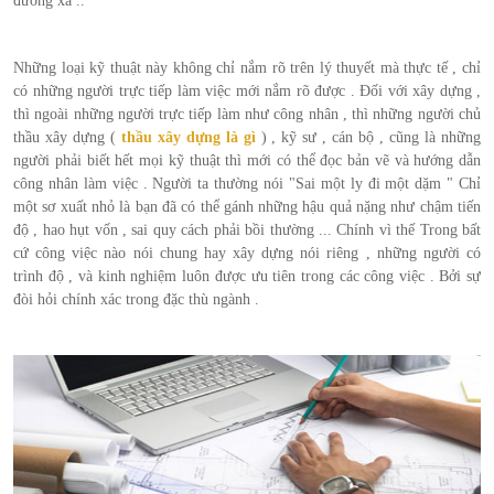
đường xá ..
Những loại kỹ thuật này không chỉ nắm rõ trên lý thuyết mà thực tế , chỉ
có những người trực tiếp làm việc mới nắm rõ được . Đối với xây dựng ,
thì ngoài những người trực tiếp làm như công nhân , thì những người chủ
thầu xây dựng (
thầu xây dựng là gì
) , kỹ sư , cán bộ , cũng là những
người phải biết hết mọi kỹ thuật thì mới có thể đọc bản vẽ và hướng dẫn
công nhân làm việc . Người ta thường nói "Sai một ly đi một dặm " Chỉ
một sơ xuất nhỏ là bạn đã có thể gánh những hậu quả nặng như chậm tiến
độ , hao hụt vốn , sai quy cách phải bồi thường ... Chính vì thế Trong bất
cứ công việc nào nói chung hay xây dựng nói riêng , những người có
trình độ , và kinh nghiệm luôn được ưu tiên trong các công việc . Bởi sự
đòi hỏi chính xác trong đặc thù ngành .