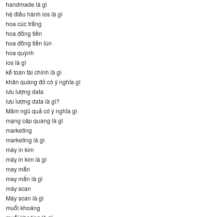
handmade là gì
hệ điều hành ios là gì
hoa cúc trắng
hoa đồng tiền
hoa đồng tiền lùn
hoa quỳnh
ios là gì
kế toán tài chính là gì
khăn quàng đỏ có ý nghĩa gì
lưu lượng data
lưu lượng data là gì?
Mâm ngũ quả có ý nghĩa gì
mạng cáp quang là gì
marketing
marketing là gì
máy in kim
máy in kim là gì
may mắn
may mắn là gì
máy scan
Máy scan là gì
muối khoáng