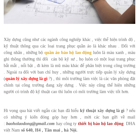
Xây dựng cũng như các ngành công nghiệp khác , việc thể hiện trình độ ,
kỹ thuật thông qua các loại trang phục quần áo là khác nhau . Đối với
công nhân , những bộ
quần áo bảo hộ lao động
luôn là màu xanh , màu
ghi thông thường thì đối cán bộ kỹ sư , họ luôn có một loại trang phục
bắt mắt , nổi bật , đi kèm là mũ màu khác để phân biệt trong công trường
. Ngoài ra đối với ban chỉ huy , những người trực tiếp quản lý xây dựng
(
quản lý xây dựng là gì
?) , thì môi trường làm việc là các văn phòng đặt
chính tại công trường đang xây dựng . Việc này cũng thể hiện những
người có trình độ kỹ thuật cao thì luôn có môi trường làm việc tốt hơn.
Hi vọng qua bài viết ngắn các bạn đã hiểu
kỹ thuật xây dựng là gì
? nếu
có những ý kiến đóng góp hay hơn , mời các bạn gửi về mail
:
baoholaodong@gmail.com
hay công ty
thiết bị bảo hộ lao động
DHA
việt Nam
số 640, H4 , Tân mai , hà Nội.