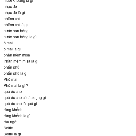
muối khoáng là gì
nhạc đỏ
nhạc đỏ là gì
nhiễm chì
nhiễm chì là gì
nước hoa hồng
nước hoa hồng là gì
ô mai
ô mai là gì
phần mềm misa
Phần mềm misa là gì
phấn phủ
phấn phủ là gì
Phô mai
Phô mai là gì ?
quả óc chó
quả óc chó có tác dụng gì
quả óc chó là quả gì
răng khểnh
răng khểnh là gì
râu ngót
Selfie
Selfie là gì