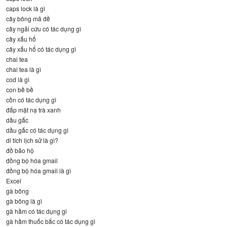
caps lock là gì
cây bông mã đề
cây ngải cứu có tác dụng gì
cây xấu hổ
cây xấu hổ có tác dụng gì
chai tea
chai tea là gì
cod là gì
con bề bề
cồn có tác dụng gì
đắp mặt nạ trà xanh
dầu gấc
dầu gấc có tác dụng gì
di tích lịch sử là gì?
đồ bảo hộ
đồng bộ hóa gmail
đồng bộ hóa gmail là gì
Excel
gà bông
gà bông là gì
gà hầm có tác dụng gi
gà hầm thuốc bắc có tác dụng gì