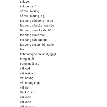
shipper
shipper là gì
số thẻ tín dụng
số thẻ tín dụng là gì
tác dụng của bông mã đề
tác dụng của cây ngải cứu
tác dụng của cây xấu hổ
tác dụng của ô mai
tác dụng của rau ngót
tác dụng cur tinh bột nghệ
tea
tinh bột nghệ có tác dụng gì
trứng muối
trứng muối là gì
vải kaki
vải kaki là gì
Vải nhung
Vải nhung là gì
vải thô
Vải thô là gì
vai voan
vải voan
vải voan là gì