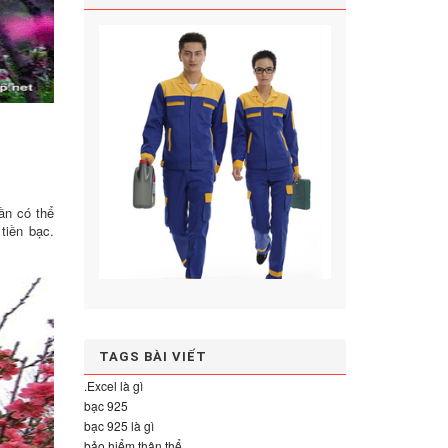
ần có thể
tiền bạc.
TAGS BÀI VIẾT
.Excel là gì
bạc 925
bạc 925 là gì
bảo hiểm thân thể