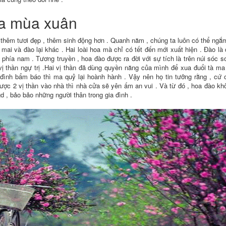
ủa mùa xuân
thêm tươi đẹp , thêm sinh động hơn . Quanh năm , chúng ta luôn có thể ngắm
g mai và đào lại khác . Hai loài hoa mà chỉ có tết đến mới xuất hiện . Đào là
 phía nam . Tương truyền , hoa đào được ra đời với sự tích là trên núi sóc s
vị thần ngự trị .Hai vị thần đã dùng quyền năng của mình để xua đuổi tà ma
n đình bẩm báo thì ma quỷ lại hoành hành . Vậy nên họ tin tưởng rằng , cứ 
ợc 2 vị thần vào nhà thì nhà cửa sẽ yên ấm an vui . Và từ đó , hoa đào khô
d , bảo bảo những người thân trong gia đình .