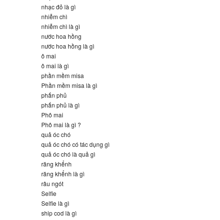
nhạc đỏ là gì
nhiễm chì
nhiễm chì là gì
nước hoa hồng
nước hoa hồng là gì
ô mai
ô mai là gì
phần mềm misa
Phần mềm misa là gì
phấn phủ
phấn phủ là gì
Phô mai
Phô mai là gì ?
quả óc chó
quả óc chó có tác dụng gì
quả óc chó là quả gì
răng khểnh
răng khểnh là gì
râu ngót
Selfie
Selfie là gì
ship cod là gì