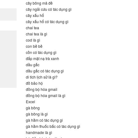
cây bông mã đề
cây ngải cứu có tác dụng gì
cây xấu hổ
cây xấu hổ có tác dụng gì
chai tea
chai tea là gì
cod là gì
con bề bề
cồn có tác dụng gì
đắp mặt nạ trà xanh
dầu gấc
dầu gấc có tác dụng gì
di tích lịch sử là gì?
đồ bảo hộ
đồng bộ hóa gmail
đồng bộ hóa gmail là gì
Excel
gà bông
gà bông là gì
gà hầm có tác dụng gi
gà hầm thuốc bắc có tác dụng gì
handmade là gì