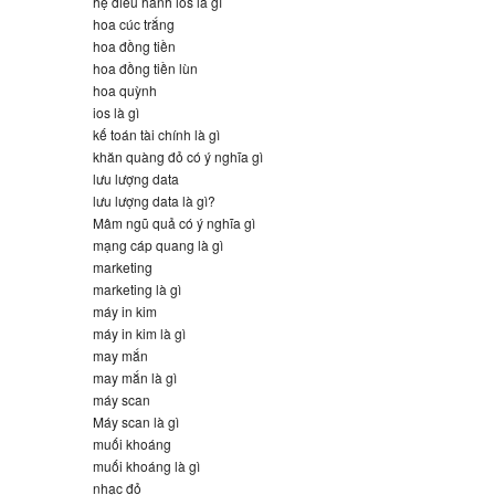
hệ điều hành ios là gì
hoa cúc trắng
hoa đồng tiền
hoa đồng tiền lùn
hoa quỳnh
ios là gì
kế toán tài chính là gì
khăn quàng đỏ có ý nghĩa gì
lưu lượng data
lưu lượng data là gì?
Mâm ngũ quả có ý nghĩa gì
mạng cáp quang là gì
marketing
marketing là gì
máy in kim
máy in kim là gì
may mắn
may mắn là gì
máy scan
Máy scan là gì
muối khoáng
muối khoáng là gì
nhạc đỏ