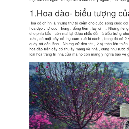
1.Hoa đào- biểu tượng c
Hoa cỏ chính là những thứ tô điểm cho cuộc sống cuộc đời 
hoa đẹp , từ cúc , hồng , đồng tiền , lay ơn ... Nhưng riên
cho phía bắc , còn mai lại được nhắc đến là biểu trưng cho
xưa , có một cây cổ thụ xum xuê lá cành , trong đó có 2 
quấy rối dân lành . Nhưng cứ đến tết , 2 vị thần lên thiê
hoa đào trên cây cổ thụ ấy mang về nhà , cũng như rước đư
loài hoa tráng trí nhà cửa mà nó còn mang ý nghĩa bảo vệ g