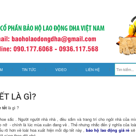
ẨM
TIN TỨC
VIDEO
LIÊN HỆ
T LÀ GÌ?
 tết
là gì ?
 khoe sắc . Người người nhà nhà , đều sắm và trang trí cho ngôi nhà của m
ào nở - chính là lúc mùa xuân đang về . Thế nhưng nhắc đến ý nghĩa của loà
iểu rõ hơn về loài hoa xuất hiện mỗi dịp tết này ,
bảo hộ lao động giá rẻ
sẽ 
ả cùng theo dõi nhé .