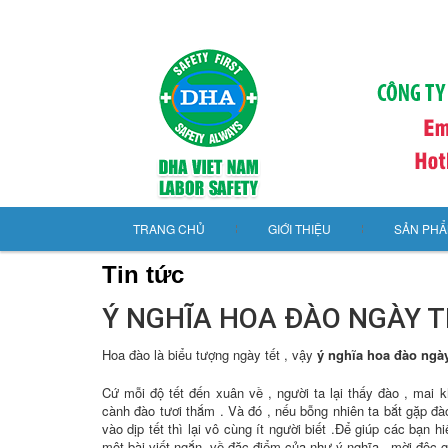
TRANG CHỦ
GIỚI THIỆU
SẢN PH
Tin tức
Ý NGHĨA HOA ĐÀO NGÀY TẾ
Hoa đào là biểu tượng ngày tết , vậy
ý nghĩa hoa đào ngày
Cứ mỗi độ tết đến xuân về , người ta lại thấy đào , mai
cành đào tươi thắm . Và đó , nếu bỗng nhiên ta bắt gặp đ
vào dịp tết thì lại vô cùng ít người biết .Để giúp các bạn h
một bài viết ngắn về đặc điểm của như ý nghĩa , mời độc gi