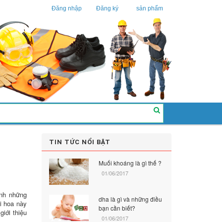
Đăng nhập
Đăng ký
sản phẩm
TIN TỨC NỔI BẬT
Muối khoáng là gì thế ?
01/06/2017
ình những
dha là gì và những điều
i hoa này
bạn cần biết?
giới thiệu
01/06/2017