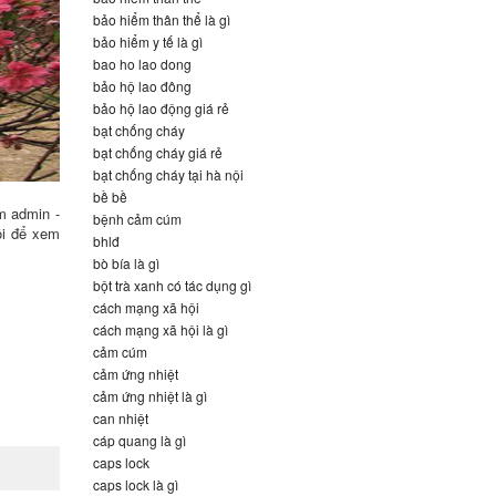
bảo hiểm thân thể là gì
bảo hiểm y tế là gì
bao ho lao dong
bảo hộ lao đông
bảo hộ lao động giá rẻ
bạt chống cháy
bạt chống cháy giá rẻ
bạt chống cháy tại hà nội
bề bề
m admin -
bệnh cảm cúm
ôi để xem
bhlđ
bò bía là gì
bột trà xanh có tác dụng gì
cách mạng xã hội
cách mạng xã hội là gì
cảm cúm
cảm ứng nhiệt
cảm ứng nhiệt là gì
can nhiệt
cáp quang là gì
caps lock
caps lock là gì