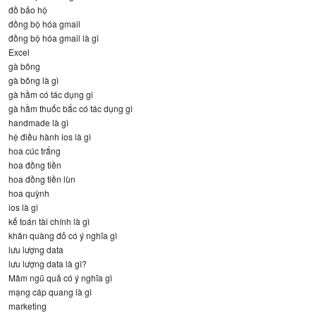
đồ bảo hộ
đồng bộ hóa gmail
đồng bộ hóa gmail là gì
Excel
gà bông
gà bông là gì
gà hầm có tác dụng gi
gà hầm thuốc bắc có tác dụng gì
handmade là gì
hệ điều hành ios là gì
hoa cúc trắng
hoa đồng tiền
hoa đồng tiền lùn
hoa quỳnh
ios là gì
kế toán tài chính là gì
khăn quàng đỏ có ý nghĩa gì
lưu lượng data
lưu lượng data là gì?
Mâm ngũ quả có ý nghĩa gì
mạng cáp quang là gì
marketing