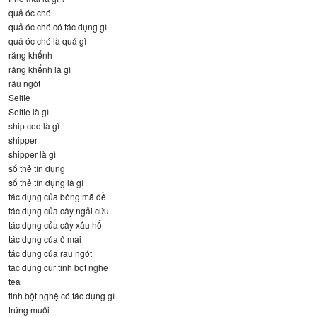
quả óc chó
quả óc chó có tác dụng gì
quả óc chó là quả gì
răng khểnh
răng khểnh là gì
râu ngót
Selfie
Selfie là gì
ship cod là gì
shipper
shipper là gì
số thẻ tín dụng
số thẻ tín dụng là gì
tác dụng của bông mã đề
tác dụng của cây ngải cứu
tác dụng của cây xấu hổ
tác dụng của ô mai
tác dụng của rau ngót
tác dụng cur tinh bột nghệ
tea
tinh bột nghệ có tác dụng gì
trứng muối