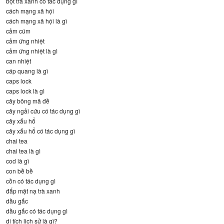
bột trà xanh có tác dụng gì
cách mạng xã hội
cách mạng xã hội là gì
cảm cúm
cảm ứng nhiệt
cảm ứng nhiệt là gì
can nhiệt
cáp quang là gì
caps lock
caps lock là gì
cây bông mã đề
cây ngải cứu có tác dụng gì
cây xấu hổ
cây xấu hổ có tác dụng gì
chai tea
chai tea là gì
cod là gì
con bề bề
cồn có tác dụng gì
đắp mặt nạ trà xanh
dầu gấc
dầu gấc có tác dụng gì
di tích lịch sử là gì?