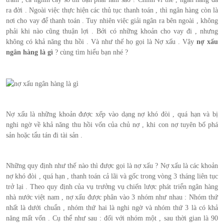
ra đời . Ngoài việc thực hiện các thủ tục thanh toán , thì ngân hàng còn là
nơi cho vay để thanh toán . Tuy nhiên việc giải ngân ra bên ngoài , không
phải khi nào cũng thuận lợi . Bởi có những khoản cho vay đi , nhưng
không có khả năng thu hồi . Và như thế họ gọi là Nợ xấu . Vậy
nợ xấu
ngân hàng là gì
? cùng tìm hiểu bạn nhé ?
Nợ xấu là những khoản được xếp vào dạng nợ khó đòi , quá hạn và bị
nghi ngờ về khả năng thu hồi vốn của chủ nợ , khi con nợ tuyên bố phá
sản hoặc tẩu tán đi tài sản .
Những quy định như thế nào thì được gọi là nợ xấu ? Nợ xấu là các khoản
nợ khó đòi , quá hạn , thanh toán cả lãi và gốc trong vòng 3 tháng liên tục
trở lại . Theo quy định của vụ trưởng vụ chiến lược phát triển ngân hàng
nhà nước việt nam , nợ xấu được phân vào 3 nhóm như nhau : Nhóm thứ
nhất là dưới chuẩn , nhóm thứ hai là nghi ngờ và nhóm thứ 3 là có khả
năng mất vốn . Cụ thể như sau : đối với nhóm một , sau thời gian là 90