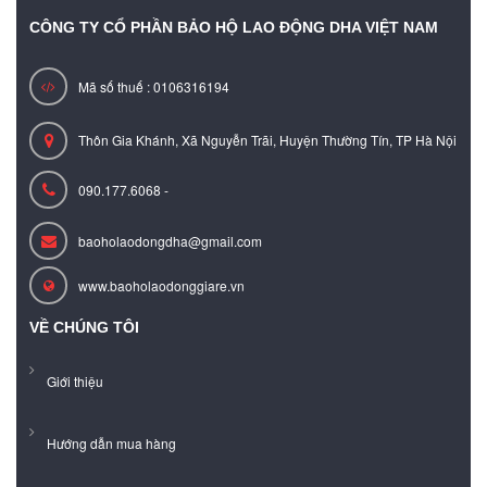
CÔNG TY CỔ PHẦN BẢO HỘ LAO ĐỘNG DHA VIỆT NAM
Mã số thuế : 0106316194
Thôn Gia Khánh, Xã Nguyễn Trãi, Huyện Thường Tín, TP Hà Nội
090.177.6068 -
baoholaodongdha@gmail.com
www.baoholaodonggiare.vn
VỀ CHÚNG TÔI
Giới thiệu
Hướng dẫn mua hàng