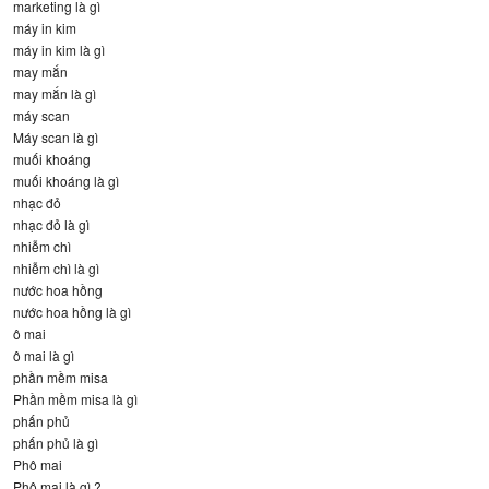
marketing là gì
máy in kim
máy in kim là gì
may mắn
may mắn là gì
máy scan
Máy scan là gì
muối khoáng
muối khoáng là gì
nhạc đỏ
nhạc đỏ là gì
nhiễm chì
nhiễm chì là gì
nước hoa hồng
nước hoa hồng là gì
ô mai
ô mai là gì
phần mềm misa
Phần mềm misa là gì
phấn phủ
phấn phủ là gì
Phô mai
Phô mai là gì ?