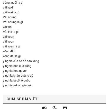
trứng muối là gì
vải kaki
vải kaki là gì
Vải nhung
Vải nhung là gì
vải thô
Vải thô là gì
vai voan
vải voan
vải voan là gì
xông đất
xông đất là gì
ý nghĩa của cờ đỏ sao vàng
ý nghĩa hoa cúc trắng
ý nghĩa hoa quỳnh
ý nghĩa khăn quàng đỏ
ý nghĩa lá cờ tổ quốc
ý nghĩa mâm ngũ quả
CHIA SẺ BÀI VIẾT