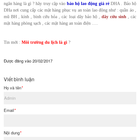
ngân hàng là gì ? hãy truy cập vào
bảo hộ lao động giá rẻ
DHA . Bảo hộ
DHa nơi cung cấp các mặt hàng phục vụ an toàn lao động như : quần áo ,
mũ BH , kính , bình cứu hỏa , các loại dây bảo hộ ,
dây cứu sinh
, các
mặt hàng phòng sạch , các mặt hàng an toàn điện .....
Tin mới :
Môi trường du lịch là gì
?
Được đăng vào
20/02/2017
Viết bình luận
Họ và tên
*
Email
*
Nội dung
*