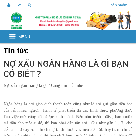
sản phẩm
MENU
Tin tức
NỢ XẤU NGÂN HÀNG LÀ GÌ BẠN
CÓ BIẾT ?
Nợ xấu ngân hàng là gì
? Cùng tìm hiểu nhé .
Ngân hàng là nơi giao dịch thanh toán cũng như là nơi gửi gắm tiền bạc
của rất nhiều người . Kinh tế phát triển thì các hình thức, phương thức
làm việc mới cũng dần được hình thành. Nếu như trước đây , bạn muốn
trả tiền cho một ai đó, thì bạn phải đến tận nơi . Giả như gần 1 , 2 cho
đến 5 - 10 cây số , thì chúng ta đi được vậy nếu 20 , 50 hay thậm chí cả
trăm , cả nghìn cây số thì bạn phải làm sao ? Chính vì thế , ngân hàng đã