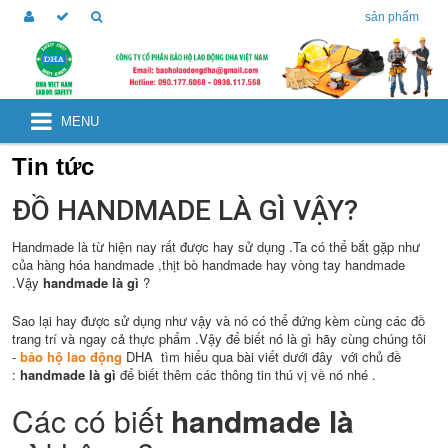
sản phẩm
MENU
Tin tức
ĐỒ HANDMADE LÀ GÌ VẬY?
Handmade là từ hiện nay rất được hay sử dụng .Ta có thể bắt gặp như
của hàng hóa handmade ,thịt bò handmade hay vòng tay handmade
.Vậy
handmade là gì
?
Sao lại hay được sử dụng như vậy và nó có thể đứng kèm cùng các đồ
trang trí và ngay cả thực phẩm .Vậy để biết nó là gì hãy cùng chúng tôi
-
bảo hộ lao động
DHA tìm hiểu qua bài viết dưới đây với chủ đề
:
handmade là gì
để biết thêm các thông tin thú vị về nó nhé .
Các có biết
handmade là