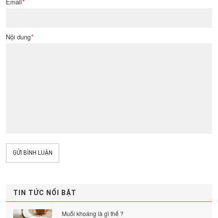
Email
*
Nội dung
*
GỬI BÌNH LUẬN
TIN TỨC NỔI BẬT
Muối khoáng là gì thế ?