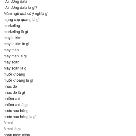
lưu lượng data
lưu lượng data là gì?
Mâm ngũ quả có ý nghĩa gì
mạng cáp quang là gì
marketing
marketing là gì
máy in kim
máy in kim là gì
may mắn
may mắn là gì
máy scan
Máy scan là gì
muối khoáng
muối khoáng là gì
nhạc đỏ
nhạc đỏ là gì
nhiễm chì
nhiễm chì là gì
nước hoa hồng
nước hoa hồng là gì
ô mai
ô mai là gì
phần mềm misa