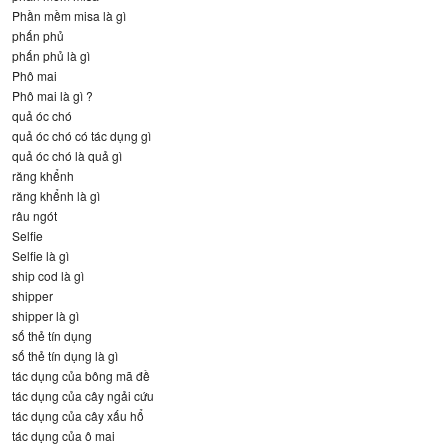
Phần mềm misa là gì
phấn phủ
phấn phủ là gì
Phô mai
Phô mai là gì ?
quả óc chó
quả óc chó có tác dụng gì
quả óc chó là quả gì
răng khểnh
răng khểnh là gì
râu ngót
Selfie
Selfie là gì
ship cod là gì
shipper
shipper là gì
số thẻ tín dụng
số thẻ tín dụng là gì
tác dụng của bông mã đề
tác dụng của cây ngải cứu
tác dụng của cây xấu hổ
tác dụng của ô mai