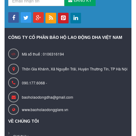
ĐĂNG KÝ
CÔNG TY CỔ PHẦN BẢO HỘ LAO ĐỘNG DHA VIỆT NAM
Mã số thuế : 0106316194
Thôn Gia Khánh, Xã Nguyễn Trãi, Huyện Thường Tín, TP Hà Nội
090.177.6068 -
baoholaodongdha@gmail.com
www.baoholaodonggiare.vn
VỀ CHÚNG TÔI