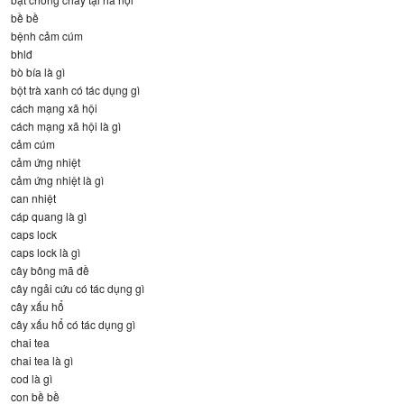
bề bề
bệnh cảm cúm
bhlđ
bò bía là gì
bột trà xanh có tác dụng gì
cách mạng xã hội
cách mạng xã hội là gì
cảm cúm
cảm ứng nhiệt
cảm ứng nhiệt là gì
can nhiệt
cáp quang là gì
caps lock
caps lock là gì
cây bông mã đề
cây ngải cứu có tác dụng gì
cây xấu hổ
cây xấu hổ có tác dụng gì
chai tea
chai tea là gì
cod là gì
con bề bề