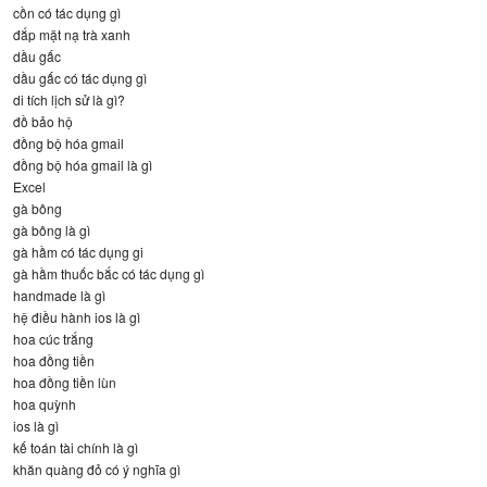
cồn có tác dụng gì
đắp mặt nạ trà xanh
dầu gấc
dầu gấc có tác dụng gì
di tích lịch sử là gì?
đồ bảo hộ
đồng bộ hóa gmail
đồng bộ hóa gmail là gì
Excel
gà bông
gà bông là gì
gà hầm có tác dụng gi
gà hầm thuốc bắc có tác dụng gì
handmade là gì
hệ điều hành ios là gì
hoa cúc trắng
hoa đồng tiền
hoa đồng tiền lùn
hoa quỳnh
ios là gì
kế toán tài chính là gì
khăn quàng đỏ có ý nghĩa gì