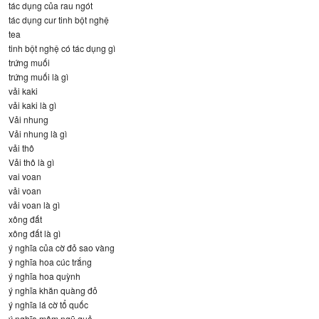
tác dụng của rau ngót
tác dụng cur tinh bột nghệ
tea
tinh bột nghệ có tác dụng gì
trứng muối
trứng muối là gì
vải kaki
vải kaki là gì
Vải nhung
Vải nhung là gì
vải thô
Vải thô là gì
vai voan
vải voan
vải voan là gì
xông đất
xông đất là gì
ý nghĩa của cờ đỏ sao vàng
ý nghĩa hoa cúc trắng
ý nghĩa hoa quỳnh
ý nghĩa khăn quàng đỏ
ý nghĩa lá cờ tổ quốc
ý nghĩa mâm ngũ quả