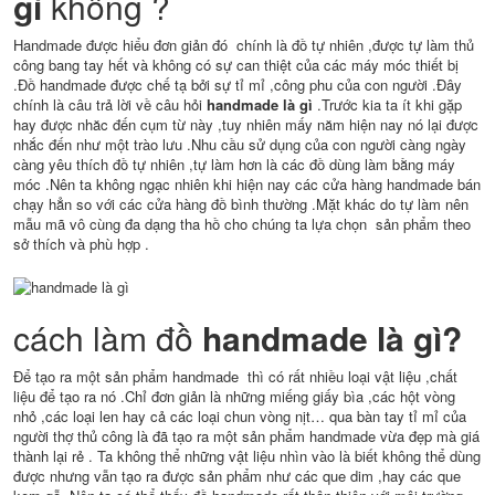
gì
không ?
Handmade được hiểu đơn giản đó chính là đồ tự nhiên ,được tự làm thủ
công bang tay hết và không có sự can thiệt của các máy móc thiết bị
.Đồ handmade được chế tạ bởi sự tỉ mỉ ,công phu của con người .Đây
chính là câu trả lời về câu hỏi
handmade là gì
.Trước kia ta ít khi gặp
hay được nhăc đến cụm từ này ,tuy nhiên mấy năm hiện nay nó lại được
nhắc đến như một trào lưu .Nhu cầu sử dụng của con người càng ngày
càng yêu thích đồ tự nhiên ,tự làm hơn là các đồ dùng làm bằng máy
móc .Nên ta không ngạc nhiên khi hiện nay các cửa hàng handmade bán
chạy hẳn so với các cửa hàng đồ bình thường .Mặt khác do tự làm nên
mẫu mã vô cùng đa dạng tha hồ cho chúng ta lựa chọn sản phẩm theo
sở thích và phù hợp .
cách làm đồ
handmade là gì?
Để tạo ra một sản phẩm handmade thì có rất nhiều loại vật liệu ,chất
liệu để tạo ra nó .Chỉ đơn giản là những miếng giấy bìa ,các hột vòng
nhỏ ,các loại len hay cả các loại chun vòng nịt… qua bàn tay tỉ mỉ của
người thợ thủ công là đã tạo ra một sản phẩm handmade vừa đẹp mà giá
thành lại rẻ . Ta không thể những vật liệu nhìn vào là biết không thể dùng
được nhưng vẫn tạo ra được sản phẩm như các que dim ,hay các que