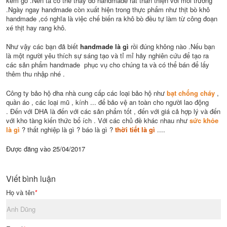
kem gỗ .Nên ta có thể thấy đồ handmade rất thân thiện với môi trường
.Ngày ngay handmade còn xuất hiện trong thực phẩm như thịt bò khô
handmade ,có nghĩa là việc chế biến ra khô bò đều tự làm từ công đoạn
xé thịt hay rang khô.
Như vậy các bạn đã biết
handmade là gì
rồi đúng không nào .Nếu bạn
là một người yêu thích sự sáng tạo và tỉ mỉ hãy nghiên cứu để tạo ra
các sản phẩm handmade phục vụ cho chúng ta và có thể bán để lấy
thêm thu nhập nhé .
Công ty bảo hộ dha nhà cung cấp các loại bảo hộ như
bạt chống cháy
,
quần áo , các loại mũ , kính ... để bảo vệ an toàn cho người lao động
. Đến với DHA là đến với các sản phẩm tốt , đến với giá cả hợp lý và đến
với kho tàng kiến thức bổ ích . Với các chủ đề khác nhau như
sức khỏe
là gì
? thất nghiệp là gì ? báo là gì ?
thời tiết là gì
....
Được đăng vào
25/04/2017
Viết bình luận
Họ và tên
*