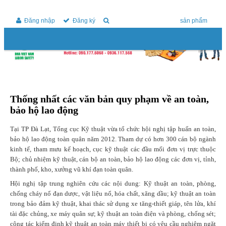
Đăng nhập
Đăng ký
sản phẩm
MENU
Thống nhất các văn bản quy phạm về an toàn,
bảo hộ lao động
Tại TP Đà Lạt, Tổng cục Kỹ thuật vừa tổ chức hội nghị tập huấn an toàn,
bảo hộ lao động toàn quân năm 2012. Tham dự có hơn 300 cán bộ ngành
kinh tế, tham mưu kế hoạch, cục kỹ thuật các đầu mối đơn vị trực thuộc
Bộ; chủ nhiệm kỹ thuật, cán bộ an toàn, bảo hộ lao động các đơn vị, tỉnh,
thành phố, kho, xưởng vũ khí đạn toàn quân.
Hội nghị tập trung nghiên cứu các nội dung: Kỹ thuật an toàn, phòng,
chống cháy nổ đạn dược, vật liệu nổ, hóa chất, xăng dầu; kỹ thuật an toàn
trong bảo đảm kỹ thuật, khai thác sử dụng xe tăng-thiết giáp, tên lửa, khí
tài đặc chủng, xe máy quân sự; kỹ thuật an toàn điện và phòng, chống sét;
công tác kiểm định kỹ thuật an toàn máy thiết bị có yêu cầu nghiêm ngặt