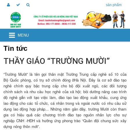
sản phẩm
MENU
Tin tức
THẦY GIÁO “TRƯỜNG MƯỜI”
“Trường Mười” là tên gọi thân mật Trường Trung cấp nghề số 10 của
Bộ Quốc phòng, có trụ sở chính đóng ởHà Nội. Đây là cơ sở đào tạo
nghề chính quy bậc trung cấp cho bộ đội xuất ngũ, các đối tượng
chính sách và nhu cầu học nghề của xã hội; bồi dưỡng nâng cao trình
độ nghề gắn với tạo việc làm, đào tạo lao động xuất khẩu, cung ứng
lao động cho các tổ chức, cá nhân trong và ngoài nước có nhu cầu sử
dụng lao động hợp pháp... Những năm gần đây, trường Mười còn tham
gia có hiệu quả các chương trình đào tạo nguồn nhân lực cho sự
nghiệp CNH -HĐH và hưởng ứng phong trào “Quân đội chung sức xây
dựng nông thôn mới”.