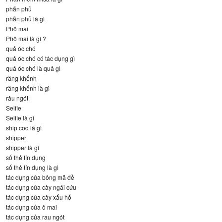
phấn phủ
phấn phủ là gì
Phô mai
Phô mai là gì ?
quả óc chó
quả óc chó có tác dụng gì
quả óc chó là quả gì
răng khểnh
răng khểnh là gì
râu ngót
Selfie
Selfie là gì
ship cod là gì
shipper
shipper là gì
số thẻ tín dụng
số thẻ tín dụng là gì
tác dụng của bông mã đề
tác dụng của cây ngải cứu
tác dụng của cây xấu hổ
tác dụng của ô mai
tác dụng của rau ngót