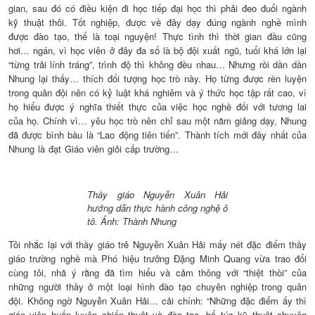
gian, sau đó có điều kiện đi học tiếp đại học thì phải đeo đuổi ngành
kỹ thuật thôi. Tốt nghiệp, được về đây dạy đúng ngành nghề mình
được đào tạo, thế là toại nguyện! Thực tình thì thời gian đầu cũng
hơi… ngán, vì học viên ở đây đa số là bộ đội xuất ngũ, tuổi khá lớn lại
“từng trải lính tráng”, trình độ thì không đều nhau… Nhưng rồi dần dần
Nhung lại thấy… thích đối tượng học trò này. Họ từng được rèn luyện
trong quân đội nên có kỷ luật khá nghiêm và ý thức học tập rất cao, vì
họ hiểu được ý nghĩa thiết thực của việc học nghề đối với tương lai
của họ. Chính vì… yêu học trò nên chỉ sau một năm giảng dạy, Nhung
đã được bình bầu là “Lao động tiên tiến”. Thành tích mới đây nhất của
Nhung là đạt Giáo viên giỏi cấp trường…
Thầy giáo Nguyễn Xuân Hải
hướng dẫn thực hành công nghệ ô
tô. Ảnh: Thành Nhung
Tôi nhắc lại với thầy giáo trẻ Nguyễn Xuân Hải mấy nét đặc điểm thầy
giáo trường nghề mà Phó hiệu trưởng Đặng Minh Quang vừa trao đổi
cùng tôi, nhã ý rằng đã tìm hiểu và cảm thông với “thiệt thòi” của
những người thầy ở một loại hình đào tạo chuyên nghiệp trong quân
đội. Không ngờ Nguyễn Xuân Hải… cải chính: “Những đặc điểm ấy thì
giáo viên huấn luyện chiến thuật và đào tạo -bổ túc kỹ thuật chuyên