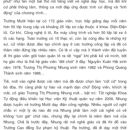
phút” như tên một bài thơ nổi tiếng viết về nghề dạy học, mà đôi khi
cứ phải thông tầm, thông ca mới đáp ứng được tính cơ động và “linh
động” của chương trình…
Trường Mười hiện tại có 172 giáo viên, trực tiếp giảng dạy mỗi năm
hơn 50 lớp trung cấp và khoảng 25 lớp sơ cấp thuộc 4 khoa: Điện-Điện
tử, Cơ khí, Công nghệ ô tô, Xe máy công trình và hơn 50 lớp lái xe ô
tô các hạng. Toàn trường có 15 thạc sĩ, còn lại cũng đều là những kỹ
sư, cử nhân được đào tạo chính quy ở các trường công lập và đã có
thâm niên đứng lớp nhiều năm. Có lẽ vì vậy mà 3 thành viên đội tuyển
đi thi giáo viên giỏi toàn quân tỏ ra rất “ngại” khi phải kể về mình, bởi
họ gần như là thế hệ giáo viên “đời chót” ở đây: Nguyễn Xuân Hải sinh
năm 1978, Trương Thị Phương Nhung sinh năm 1982 và Phùng Quang
Thành sinh năm 1986…
Trẻ, mới vào nghề được vài năm mà đã được chọn làm “cột cờ” trong
bó đũa, thì càng phải tự hào và mạnh dạn chứ! Động viên, khích lệ
mãi, cô giáo Trương Thị Phương Nhung mới… bật mí: Tốt nghiệp Khoa
Tự động điều khiển tại Học viện Kỹ thuật quân sự năm 2009, Nhung
được tuyển về trường Mười dạy điện công nghiệp. Nhiều người cứ nghĩ
chắc vì một lý do nào đó mà Nhung phải làm một cái nghề có vẻ
không “con gái” chút nào, nhưng đây lại chính là niềm đam mê của
Nhung. Chả là trước đây, Nhung rất mê nghề giáo và đã thi đỗ vào
Trường Cao đẳng Sư phạm kỹ thuật. Ra trường, đã đi dạy một thời