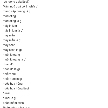
lưu lượng data là gì?
Mâm ngũ quả có ý nghĩa gì
mạng cáp quang là gì
marketing
marketing là gì
máy in kim
máy in kim là gì
may mắn
may mắn là gì
máy scan
Máy scan là gì
muối khoáng
muối khoáng là gì
nhạc đỏ
nhạc đỏ là gì
nhiễm chì
nhiễm chì là gì
nước hoa hồng
nước hoa hồng là gì
ô mai
ô mai là gì
phần mềm misa
Phần mềm misa là gì