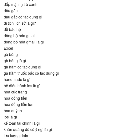
đắp mặt nạ trà xanh
dầu gấc
dầu gấc có tác dụng gì
di tích lịch sử là gì?
đồ bảo hộ
đồng bộ hóa gmail
đồng bộ hóa gmail là gì
Excel
gà bông
gà bông là gì
gà hầm có tác dụng gi
gà hầm thuốc bắc có tác dụng gì
handmade là gì
hệ điều hành ios là gì
hoa cúc trắng
hoa đồng tiền
hoa đồng tiền lùn
hoa quỳnh
ios là gì
kế toán tài chính là gì
khăn quàng đỏ có ý nghĩa gì
lưu lượng data