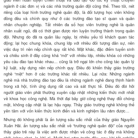
ngành ở các đơn vị và các nhà trường quân đội cũng thế. Theo tôi, nét
riêng của loại hình trường nghề quân đội, là đối tượng học viên không
đồng đều và chính quy như ở các trường đào tạo sĩ quan và quân
nhân chuyên nghiệp. Tất nhiên đa số học viên trường nghề là quân
nhân xuất ngũ, đã có thời gian được rèn luyện trưởng thành trong quân
đội. Nhưng do đã ra quân lâu ngày, bị nhiều yếu tố khách quan tác
động; lại học chung khóa, chung lớp với nhiều đối tượng dân sự, nên
việc duy trì nền nếp chính quy rất khó. Mặt khác, đặc điểm tuyển sinh
và chiêu sinh ở đây cũng khá “mở” với nhiều lớp, nhiều khóa có những
yêu cầu đào tạo khác nhau… cũng là trở ngại lớn cho công tác quản lý
kỷ luật, xây dựng nền nếp chính quy. Điều đó khiến thầy giáo trường
nghề “mệt” hơn ở các trường khác rất nhiều. Lại nữa: Những ngành
nghề mà nhà trường đào tạo đều là những ngành nghề đang thịnh hành
trong xã hội, tính ứng dụng rất cao và sát thực tế. Điều đó đòi hỏi
người giáo viên phải thường xuyên cập nhật những kiến thức mới nhất
về khoa học công nghệ. Mà thời đại bây giờ công nghệ thay đổi chóng
mặt, không cập nhật là lạc hậu ngay. Thầy giáo trường nghề không thể
yên tâm với vốn kiến thức kinh điển và kinh nghiệm lâu năm được…
Nhưng đó không phải là ấn tượng sâu sắc nhất của thầy giáo Nguyễn
Xuân Hải. ấn tượng sâu sắc nhất về “trường nghề quân đội” của người
thầy giáo trẻ này là việc anh được nhận về công tác ở đây mà không
phải “chạy chọt, lo lót” gì. Mười hai năm trước đây, sau khi tốt nghiệp