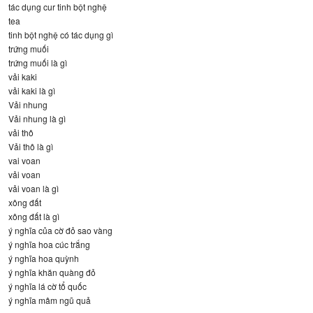
tác dụng cur tinh bột nghệ
tea
tinh bột nghệ có tác dụng gì
trứng muối
trứng muối là gì
vải kaki
vải kaki là gì
Vải nhung
Vải nhung là gì
vải thô
Vải thô là gì
vai voan
vải voan
vải voan là gì
xông đất
xông đất là gì
ý nghĩa của cờ đỏ sao vàng
ý nghĩa hoa cúc trắng
ý nghĩa hoa quỳnh
ý nghĩa khăn quàng đỏ
ý nghĩa lá cờ tổ quốc
ý nghĩa mâm ngũ quả