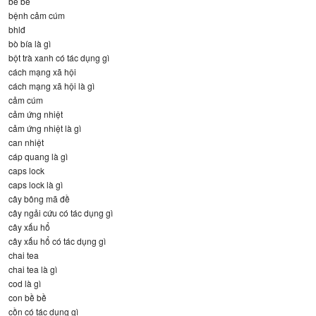
bề bề
bệnh cảm cúm
bhlđ
bò bía là gì
bột trà xanh có tác dụng gì
cách mạng xã hội
cách mạng xã hội là gì
cảm cúm
cảm ứng nhiệt
cảm ứng nhiệt là gì
can nhiệt
cáp quang là gì
caps lock
caps lock là gì
cây bông mã đề
cây ngải cứu có tác dụng gì
cây xấu hổ
cây xấu hổ có tác dụng gì
chai tea
chai tea là gì
cod là gì
con bề bề
cồn có tác dụng gì