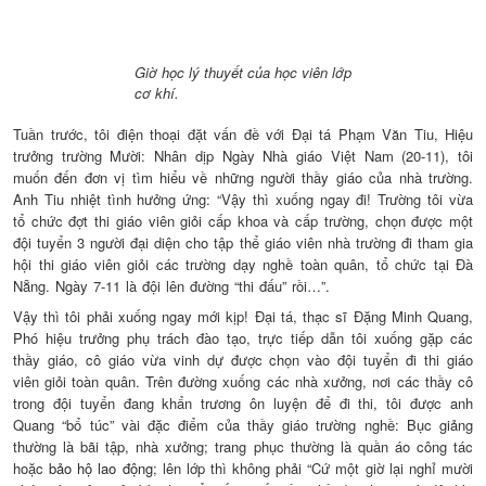
Giờ học lý thuyết của học viên lớp
cơ khí.
Tuần trước, tôi điện thoại đặt vấn đề với Đại tá Phạm Văn Tiu, Hiệu
trưởng trường Mười: Nhân dịp Ngày Nhà giáo Việt Nam (20-11), tôi
muốn đến đơn vị tìm hiểu về những người thầy giáo của nhà trường.
Anh Tiu nhiệt tình hưởng ứng: “Vậy thì xuống ngay đi! Trường tôi vừa
tổ chức đợt thi giáo viên giỏi cấp khoa và cấp trường, chọn được một
đội tuyển 3 người đại diện cho tập thể giáo viên nhà trường đi tham gia
hội thi giáo viên giỏi các trường dạy nghề toàn quân, tổ chức tại Đà
Nẵng. Ngày 7-11 là đội lên đường “thi đấu” rồi…”.
Vậy thì tôi phải xuống ngay mới kịp! Đại tá, thạc sĩ Đặng Minh Quang,
Phó hiệu trưởng phụ trách đào tạo, trực tiếp dẫn tôi xuống gặp các
thầy giáo, cô giáo vừa vinh dự được chọn vào đội tuyển đi thi giáo
viên giỏi toàn quân. Trên đường xuống các nhà xưởng, nơi các thầy cô
trong đội tuyển đang khẩn trương ôn luyện để đi thi, tôi được anh
Quang “bổ túc” vài đặc điểm của thầy giáo trường nghề: Bục giảng
thường là bãi tập, nhà xưởng; trang phục thường là quần áo công tác
hoặc
bảo hộ lao động
; lên lớp thì không phải “Cứ một giờ lại nghỉ mười