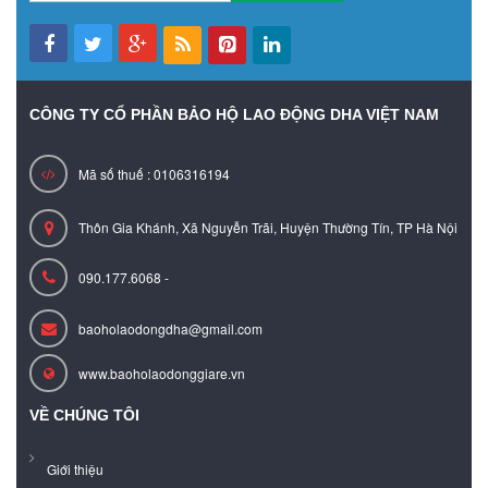
CÔNG TY CỔ PHẦN BẢO HỘ LAO ĐỘNG DHA VIỆT NAM
Mã số thuế : 0106316194
Thôn Gia Khánh, Xã Nguyễn Trãi, Huyện Thường Tín, TP Hà Nội
090.177.6068 -
baoholaodongdha@gmail.com
www.baoholaodonggiare.vn
VỀ CHÚNG TÔI
Giới thiệu