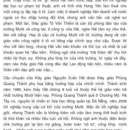
đại học sư phạm kỹ thuật, anh về tỉnh nhà Hưng Yên làm thuê cho
một công ty lắp ráp ô tô. Làm việc ở doanh nghiệp liên doanh với nước
ngoài có thu nhập tương đối khá, nhưng anh vẫn tiếc cái nghề sư
phạm. Một lần, thầy giáo Tô Văn Thiểm là cán bộ phòng đào tạo của
trường Mười về công tác ở công ty của Hải, nghe Hải tâm sự như thế,
liền sốt sắng: Hay là cậu về trường Mười với tớ, trường đang rất cần
giáo viên công nghệ ô tô có bằng cấp chính quy như cậu. Được lời
như cởi tấm lòng, nhưng Hải vẫn băn khoăn về thủ tục và nhất là cái
khoản quan hệ “đầu tiên”. Không ngờ nhà trường “trải thảm đỏ” thu hút
nhân tài thực sự. Không phụ lòng tin của nhà trường, từ ngày về đây,
năm nào thầy giáo Hải cũng đều đạt Lao động tiên tiến, nhiều năm là
Giáo viên dạy giỏi các cấp...
Câu chuyện của thầy giáo Nguyễn Xuân Hải được thầy giáo Phùng
Quang Thành phụ họa bằng trường hợp của chính mình. Thành sinh
năm 1986, kém thầy Hải những 8 tuổi và thuộc thế hệ giáo viên trẻ
nhất trường Mười hiện nay. Phùng Quang Thành quê ở Chương Mỹ, Hà
Tây cũ, nguyên là chiến sĩ hóa học đóng quân tại Đà Nẵng, năm 2008
tốt nghiệp trung cấp cơ khí của trường Mười. Mặc dù tốt nghiệp loại
giỏi, nhưng Thành vẫn lo không kiếm nổi việc làm trong thời buổi kinh
tế khó khăn và nhiều tiêu cực xã hội. Không ngờ anh thuộc diện được
nhà trường giữ lại làm trợ giảng, hoàn toàn “vô tư”, công khai, minh
bạch... khiến anh sung sướng ngây ngất như nằm mơ giữa ban ngày...