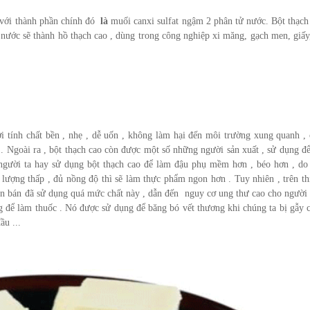
 với thành phần chính đó
là
muối canxi sulfat ngậm 2 phân tử nước. Bột thạch
 nước sẽ thành hồ thạch cao , dùng trong công nghiệp xi măng, gạch men, giấy
i tính chất bền , nhẹ , dễ uốn , không làm hại đến môi trường xung quanh , c
 . Ngoài ra , bột thạch cao còn được một số những người sản xuất , sử dụng đ
, người ta hay sử dụng bột thạch cao để làm đậu phụ mềm hơn , béo hơn , do
lượng thấp , đủ nồng độ thì sẽ làm thực phẩm ngon hơn . Tuy nhiên , trên th
n bán đã sử dụng quá mức chất này , dẫn đến nguy cơ ung thư cao cho người 
g để làm thuốc . Nó được sử dụng để băng bó vết thương khi chúng ta bị gẫy 
ầu ...