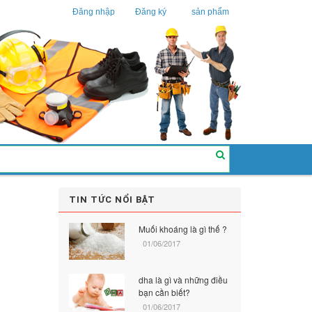
Đăng nhập
Đăng ký
sản phẩm
TIN TỨC NỔI BẬT
Muối khoáng là gì thế ?
01/06/2017
dha là gì và những điều
bạn cần biết?
01/06/2017