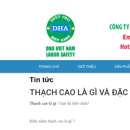
TRANG CHỦ
GIỚI THIỆU
SẢN PH
Tin tức
THẠCH CAO LÀ GÌ VÀ ĐẶC
Thạch cao là gì
? bạn đã biết chưa?
Khái niệm thạch cao là gì ?