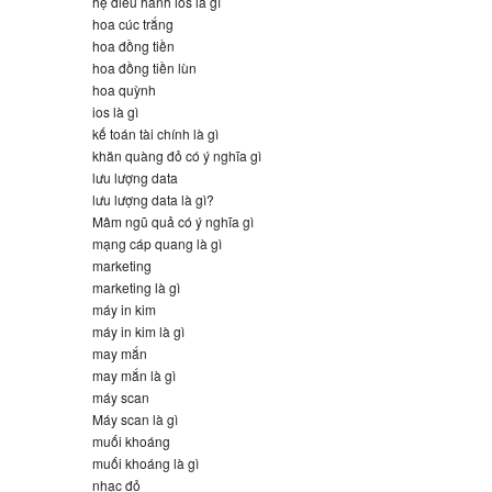
hệ điều hành ios là gì
hoa cúc trắng
hoa đồng tiền
hoa đồng tiền lùn
hoa quỳnh
ios là gì
kế toán tài chính là gì
khăn quàng đỏ có ý nghĩa gì
lưu lượng data
lưu lượng data là gì?
Mâm ngũ quả có ý nghĩa gì
mạng cáp quang là gì
marketing
marketing là gì
máy in kim
máy in kim là gì
may mắn
may mắn là gì
máy scan
Máy scan là gì
muối khoáng
muối khoáng là gì
nhạc đỏ