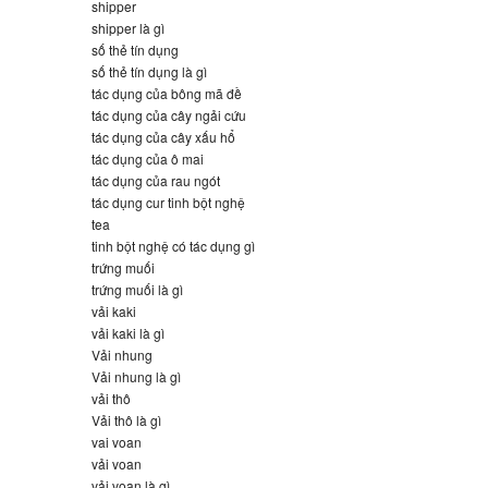
shipper
shipper là gì
số thẻ tín dụng
số thẻ tín dụng là gì
tác dụng của bông mã đề
tác dụng của cây ngải cứu
tác dụng của cây xấu hổ
tác dụng của ô mai
tác dụng của rau ngót
tác dụng cur tinh bột nghệ
tea
tinh bột nghệ có tác dụng gì
trứng muối
trứng muối là gì
vải kaki
vải kaki là gì
Vải nhung
Vải nhung là gì
vải thô
Vải thô là gì
vai voan
vải voan
vải voan là gì