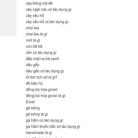
cây bông mã đề
cây ngải cứu có tác dụng gì
cây xấu hổ
cây xấu hổ có tác dụng gì
chai tea
chai tea là gì
cod là gì
con bề bề
cồn có tác dụng gì
đắp mặt nạ trà xanh
dầu gấc
dầu gấc có tác dụng gì
di tích lịch sử là gì?
đồ bảo hộ
đồng bộ hóa gmail
đồng bộ hóa gmail là gì
Excel
gà bông
gà bông là gì
gà hầm có tác dụng gi
gà hầm thuốc bắc có tác dụng gì
handmade là gì