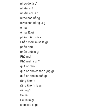
nhạc đỏ là gì
nhiễm chì
nhiễm chì là gì
nước hoa hồng
nước hoa hồng là gì
ô mai
ô mai là gì
phần mềm misa
Phần mềm misa là gì
phấn phủ
phấn phủ là gì
Phô mai
Phô mai là gì ?
quả óc chó
quả óc chó có tác dụng gì
quả óc chó là quả gì
răng khểnh
răng khểnh là gì
râu ngót
Selfie
Selfie là gì
ship cod là gì