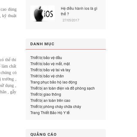
Hệ điều hành ios là gì
 cao dùng
thế ?
, kỹ thuật
27/05/2017
DANH MỤC
Thiết bị bảo vệ đầu
ó thể thi
Thiết bị bảo vệ mắt, mặt
ể làm chất
Thiết bị bảo vệ tai và tay
 chúng có
Thiêt bị bảo vệ chân
ị trường ,
Trang phục bảo hộ lao động
sử dụng ,
Thiết bị an toàn điện và đồ phòng sạch
chân , gẫy
Thiết bị giao thông
Thiết bị an toàn trên cao
Thiết bị phòng cháy chữa cháy
Trang Thiết Bảo Hộ Y tế
QUẢNG CÁO