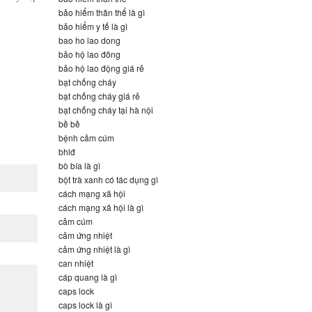
bảo hiểm thân thể là gì
bảo hiểm y tế là gì
bao ho lao dong
bảo hộ lao đông
bảo hộ lao động giá rẻ
bạt chống cháy
bạt chống cháy giá rẻ
bạt chống cháy tại hà nội
bề bề
bệnh cảm cúm
bhlđ
bò bía là gì
bột trà xanh có tác dụng gì
cách mạng xã hội
cách mạng xã hội là gì
cảm cúm
cảm ứng nhiệt
cảm ứng nhiệt là gì
can nhiệt
cáp quang là gì
caps lock
caps lock là gì