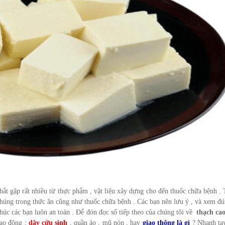
ắt gặp rất nhiều từ thực phẩm , vật liệu xây dựng cho đến thuốc chữa bệnh .
 chúng trong thức ăn cũng như thuốc chữa bệnh . Các bạn nên lưu ý , và xem 
c các bạn luôn an toàn . Để đón đọc số tiếp theo của chúng tôi về
thạch cao
ao động :
dây cứu sinh
, quần áo , mũ nón , hay
giao thông là gì
? Nhanh tay