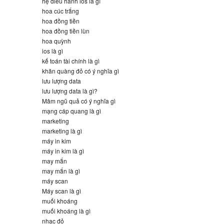
hệ điều hành ios là gì
hoa cúc trắng
hoa đồng tiền
hoa đồng tiền lùn
hoa quỳnh
ios là gì
kế toán tài chính là gì
khăn quàng đỏ có ý nghĩa gì
lưu lượng data
lưu lượng data là gì?
Mâm ngũ quả có ý nghĩa gì
mạng cáp quang là gì
marketing
marketing là gì
máy in kim
máy in kim là gì
may mắn
may mắn là gì
máy scan
Máy scan là gì
muối khoáng
muối khoáng là gì
nhạc đỏ