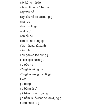
cây bông mã đề
cây ngải cứu có tác dụng gì
cây xấu hổ
cây xấu hổ có tác dụng gì
chai tea
chai tea là gì
cod là gì
con bề bề
cồn có tác dụng gì
đắp mặt nạ trà xanh
dầu gấc
dầu gấc có tác dụng gì
di tích lịch sử là gì?
đồ bảo hộ
đồng bộ hóa gmail
đồng bộ hóa gmail là gì
Excel
gà bông
gà bông là gì
gà hầm có tác dụng gi
gà hầm thuốc bắc có tác dụng gì
handmade là gì