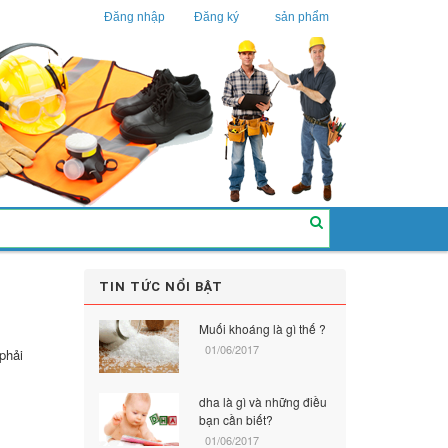
Đăng nhập
Đăng ký
sản phẩm
TIN TỨC NỔI BẬT
Muối khoáng là gì thế ?
01/06/2017
phải
dha là gì và những điều
bạn cần biết?
01/06/2017