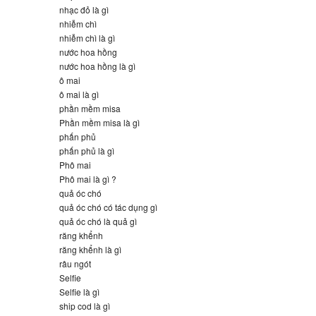
nhạc đỏ là gì
nhiễm chì
nhiễm chì là gì
nước hoa hồng
nước hoa hồng là gì
ô mai
ô mai là gì
phần mềm misa
Phần mềm misa là gì
phấn phủ
phấn phủ là gì
Phô mai
Phô mai là gì ?
quả óc chó
quả óc chó có tác dụng gì
quả óc chó là quả gì
răng khểnh
răng khểnh là gì
râu ngót
Selfie
Selfie là gì
ship cod là gì