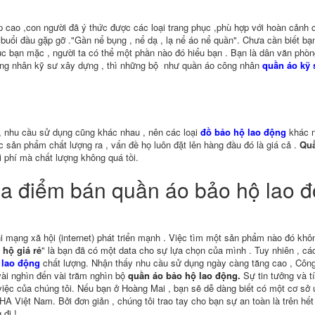
hập cao ,con người đã ý thức được các loại trang phục ,phù hợp với hoàn cảnh 
 buổi đầu gặp gỡ ."Gần nể bụng , nể dạ , lạ nể áo nể quần". Chưa cần biết bạn
ục bạn mặc , người ta có thể một phần nào đó hiểu bạn . Bạn là dân văn phòng
ông nhân kỹ sư xây dựng , thì những bộ như quần áo công nhân
quần áo kỹ 
, nhu cầu sử dụng cũng khác nhau , nên các loại
đồ bảo hộ lao động
khác 
 sản phẩm chất lượng ra , vấn đề họ luôn đặt lên hàng đầu đó là giá cả .
Qu
i phí mà chất lượng không quá tồi.
địa điểm bán quần áo bảo hộ lao 
i mạng xã hội (internet) phát triển mạnh . Việc tìm một sản phẩm nào đó khô
hộ giá rẻ
" là bạn đã có một data cho sự lựa chọn của mình . Tuy nhiên , cá
 lao động
chất lượng. Nhận thấy nhu cầu sử dụng ngày càng tăng cao , Công
vài nghìn đến vài trăm nghìn bộ
quần áo bảo hộ lao động
.
Sự tin tưởng và t
 việc của chúng tôi. Nếu bạn ở Hoàng Mai , bạn sẽ dễ dàng biết có một cơ sở 
A Việt Nam. Bởi đơn giản , chúng tôi trao tay cho bạn sự an toàn là trên hết
đi !