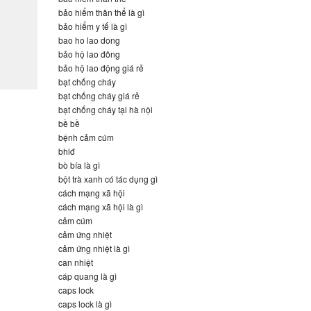
bảo hiểm thân thể là gì
bảo hiểm y tế là gì
bao ho lao dong
bảo hộ lao đông
bảo hộ lao động giá rẻ
bạt chống cháy
bạt chống cháy giá rẻ
bạt chống cháy tại hà nội
bề bề
bệnh cảm cúm
bhlđ
bò bía là gì
bột trà xanh có tác dụng gì
cách mạng xã hội
cách mạng xã hội là gì
cảm cúm
cảm ứng nhiệt
cảm ứng nhiệt là gì
can nhiệt
cáp quang là gì
caps lock
caps lock là gì