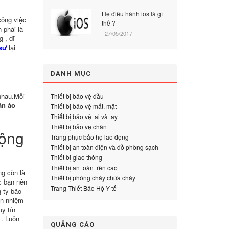
Hệ điều hành ios là gì
công việc
thế ?
 phải là
27/05/2017
 , dĩ
sư
lại
DANH MỤC
nhau.Mỗi
Thiết bị bảo vệ đầu
ần áo
Thiết bị bảo vệ mắt, mặt
Thiết bị bảo vệ tai và tay
Thiêt bị bảo vệ chân
động
Trang phục bảo hộ lao động
Thiết bị an toàn điện và đồ phòng sạch
Thiết bị giao thông
Thiết bị an toàn trên cao
ng còn là
Thiết bị phòng cháy chữa cháy
c bạn nên
Trang Thiết Bảo Hộ Y tế
 ty bảo
ín nhiệm
uy tín
 . Luôn
QUẢNG CÁO