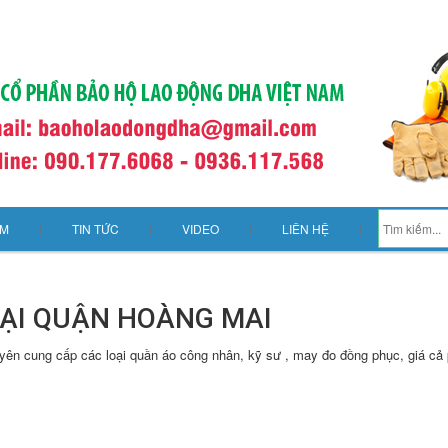
ẨM
TIN TỨC
VIDEO
LIÊN HỆ
TẠI QUẬN HOÀNG MAI
ên cung cấp các loại quần áo công nhân, kỹ sư , may đo đồng phục, giá cả 