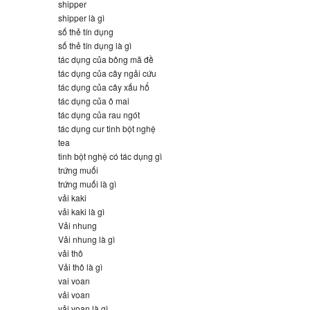
shipper
shipper là gì
số thẻ tín dụng
số thẻ tín dụng là gì
tác dụng của bông mã đề
tác dụng của cây ngải cứu
tác dụng của cây xấu hổ
tác dụng của ô mai
tác dụng của rau ngót
tác dụng cur tinh bột nghệ
tea
tinh bột nghệ có tác dụng gì
trứng muối
trứng muối là gì
vải kaki
vải kaki là gì
Vải nhung
Vải nhung là gì
vải thô
Vải thô là gì
vai voan
vải voan
vải voan là gì