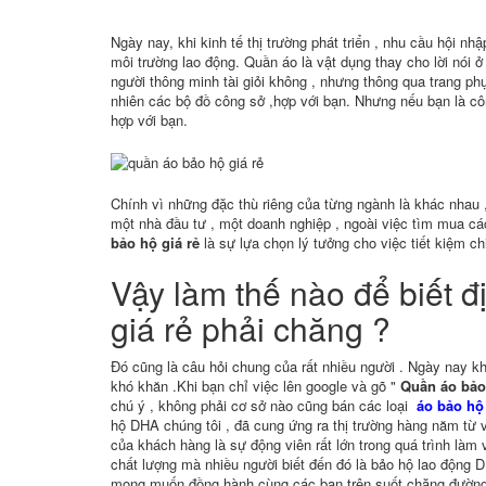
Ngày nay, khi kinh tế thị trường phát triển , nhu cầu hội n
môi trường lao động. Quần áo là vật dụng thay cho lời nói ở
người thông minh tài giỏi không , nhưng thông qua trang ph
nhiên các bộ đồ công sở ,hợp với bạn. Nhưng nếu bạn là c
hợp với bạn.
Chính vì những đặc thù riêng của từng ngành là khác nhau 
một nhà đầu tư , một doanh nghiệp , ngoài việc tìm mua các
bảo hộ giá rẻ
là sự lựa chọn lý tưởng cho việc tiết kiệm ch
Vậy làm thế nào để biết 
giá rẻ phải chăng ?
Đó cũng là câu hỏi chung của rất nhiều người . Ngày nay kh
khó khăn .Khi bạn chỉ việc lên google và gõ "
Quần áo bảo 
chú ý , không phải cơ sở nào cũng bán các loại
áo bảo hộ
hộ DHA chúng tôi , đã cung ứng ra thị trường hàng năm từ 
của khách hàng là sự động viên rất lớn trong quá trình làm
chất lượng mà nhiều người biết đến đó là bảo hộ lao động DH
mong muốn đồng hành cùng các bạn trên suốt chặng đường 