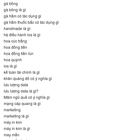
gà bông
gà bông là gì
gà hầm có tác dụng gi
gà hầm thuốc bắc có tác dụng gì
handmade là gì
hệ điều hành ios là gì
hoa cúc trắng
hoa đồng tiền
hoa đồng tiền lùn
hoa quỳnh
ios là gì
kế toán tài chính là gì
khăn quàng đỏ có ý nghĩa gì
lưu lượng data
lưu lượng data là gì?
Mâm ngũ quả có ý nghĩa gì
mạng cáp quang là gì
marketing
marketing là gì
máy in kim
máy in kim là gì
may mắn