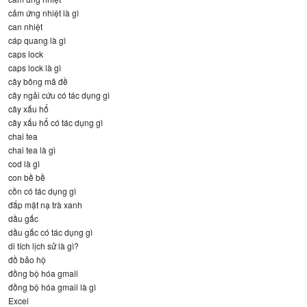
cảm ứng nhiệt là gì
can nhiệt
cáp quang là gì
caps lock
caps lock là gì
cây bông mã đề
cây ngải cứu có tác dụng gì
cây xấu hổ
cây xấu hổ có tác dụng gì
chai tea
chai tea là gì
cod là gì
con bề bề
cồn có tác dụng gì
đắp mặt nạ trà xanh
dầu gấc
dầu gấc có tác dụng gì
di tích lịch sử là gì?
đồ bảo hộ
đồng bộ hóa gmail
đồng bộ hóa gmail là gì
Excel