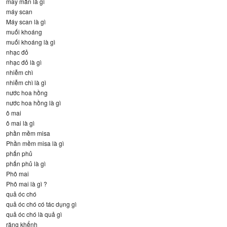
may mắn là gì
máy scan
Máy scan là gì
muối khoáng
muối khoáng là gì
nhạc đỏ
nhạc đỏ là gì
nhiễm chì
nhiễm chì là gì
nước hoa hồng
nước hoa hồng là gì
ô mai
ô mai là gì
phần mềm misa
Phần mềm misa là gì
phấn phủ
phấn phủ là gì
Phô mai
Phô mai là gì ?
quả óc chó
quả óc chó có tác dụng gì
quả óc chó là quả gì
răng khểnh