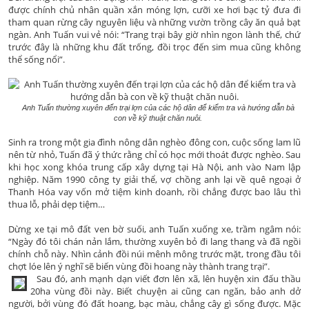
được chính chủ nhân quần xắn móng lợn, cưỡi xe hơi bạc tỷ đưa đi
tham quan rừng cây nguyên liệu và những vườn trồng cây ăn quả bạt
ngàn. Anh Tuấn vui vẻ nói: “Trang trại bây giờ nhìn ngon lành thế, chứ
trước đây là những khu đất trống, đồi trọc đến sim mua cũng không
thể sống nổi”.
Anh Tuấn thường xuyên đến trại lợn của các hộ dân để kiểm tra và hướng dẫn bà
con về kỹ thuật chăn nuôi.
Sinh ra trong một gia đình nông dân nghèo đông con, cuộc sống lam lũ
nên từ nhỏ, Tuấn đã ý thức rằng chỉ có học mới thoát được nghèo. Sau
khi học xong khóa trung cấp xây dựng tại Hà Nội, anh vào Nam lập
nghiệp. Năm 1990 công ty giải thể, vợ chồng anh lại về quê ngoại ở
Thanh Hóa vay vốn mở tiệm kinh doanh, rồi chẳng được bao lâu thì
thua lỗ, phải dẹp tiệm…
Dừng xe tại mô đất ven bờ suối, anh Tuấn xuống xe, trầm ngâm nói:
“Ngày đó tôi chán nản lắm, thường xuyên bỏ đi lang thang và đã ngồi
chính chỗ này. Nhìn cảnh đồi núi mênh mông trước mặt, trong đầu tôi
chợt lóe lên ý nghĩ sẽ biến vùng đồi hoang này thành trang trại”.
Sau đó, anh mạnh dạn viết đơn lên xã, lên huyện xin đấu thầu
20ha vùng đồi này. Biết chuyện ai cũng can ngăn, bảo anh dở
người, bởi vùng đó đất hoang, bạc màu, chẳng cây gì sống được. Mặc