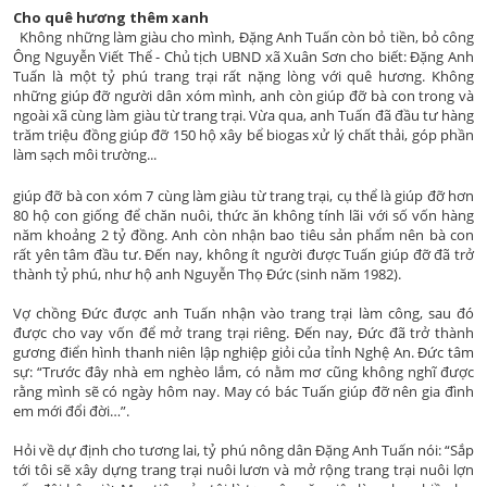
Cho quê hương thêm xanh
Không những làm giàu cho mình, Đặng Anh Tuấn còn bỏ tiền, bỏ công
Ông Nguyễn Viết Thể - Chủ tịch UBND xã Xuân Sơn cho biết: Đặng Anh
Tuấn là một tỷ phú trang trại rất nặng lòng với quê hương. Không
những giúp đỡ người dân xóm mình, anh còn giúp đỡ bà con trong và
ngoài xã cùng làm giàu từ trang trại. Vừa qua, anh Tuấn đã đầu tư hàng
trăm triệu đồng giúp đỡ 150 hộ xây bể biogas xử lý chất thải, góp phần
làm sạch môi trường...
giúp đỡ bà con xóm 7 cùng làm giàu từ trang trại, cụ thể là giúp đỡ hơn
80 hộ con giống để chăn nuôi, thức ăn không tính lãi với số vốn hàng
năm khoảng 2 tỷ đồng. Anh còn nhận bao tiêu sản phẩm nên bà con
rất yên tâm đầu tư. Đến nay, không ít người được Tuấn giúp đỡ đã trở
thành tỷ phú, như hộ anh Nguyễn Thọ Đức (sinh năm 1982).
Vợ chồng Đức được anh Tuấn nhận vào trang trại làm công, sau đó
được cho vay vốn để mở trang trại riêng. Đến nay, Đức đã trở thành
gương điển hình thanh niên lập nghiệp giỏi của tỉnh Nghệ An. Đức tâm
sự: “Trước đây nhà em nghèo lắm, có nằm mơ cũng không nghĩ được
rằng mình sẽ có ngày hôm nay. May có bác Tuấn giúp đỡ nên gia đình
em mới đổi đời…”.
Hỏi về dự định cho tương lai, tỷ phú nông dân Đặng Anh Tuấn nói: “Sắp
tới tôi sẽ xây dựng trang trại nuôi lươn và mở rộng trang trại nuôi lợn