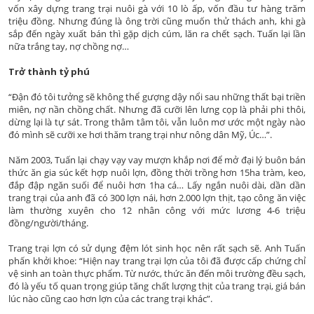
vốn xây dựng trang trại nuôi gà với 10 lò ấp, vốn đầu tư hàng trăm
triệu đồng. Nhưng đúng là ông trời cũng muốn thử thách anh, khi gà
sắp đến ngày xuất bán thì gặp dịch cúm, lăn ra chết sạch. Tuấn lại lần
nữa trắng tay, nợ chồng nợ…
Trở thành tỷ phú
“Đận đó tôi tưởng sẽ không thể gượng dậy nổi sau những thất bại triền
miên, nợ nần chồng chất. Nhưng đã cưỡi lên lưng cọp là phải phi thôi,
dừng lại là tự sát. Trong thâm tâm tôi, vẫn luôn mơ ước một ngày nào
đó mình sẽ cưỡi xe hơi thăm trang trại như nông dân Mỹ, Úc…”.
Năm 2003, Tuấn lại chạy vạy vay mượn khắp nơi để mở đại lý buôn bán
thức ăn gia súc kết hợp nuôi lợn, đồng thời trồng hơn 15ha tràm, keo,
đắp đập ngăn suối để nuôi hơn 1ha cá… Lấy ngắn nuôi dài, dần dần
trang trại của anh đã có 300 lợn nái, hơn 2.000 lợn thịt, tạo công ăn việc
làm thường xuyên cho 12 nhân công với mức lương 4-6 triệu
đồng/người/tháng.
Trang trại lợn có sử dụng đệm lót sinh học nên rất sạch sẽ. Anh Tuấn
phấn khởi khoe: “Hiện nay trang trại lợn của tôi đã được cấp chứng chỉ
vệ sinh an toàn thực phẩm. Từ nước, thức ăn đến môi trường đều sạch,
đó là yếu tố quan trọng giúp tăng chất lượng thịt của trang trại, giá bán
lúc nào cũng cao hơn lợn của các trang trại khác”.