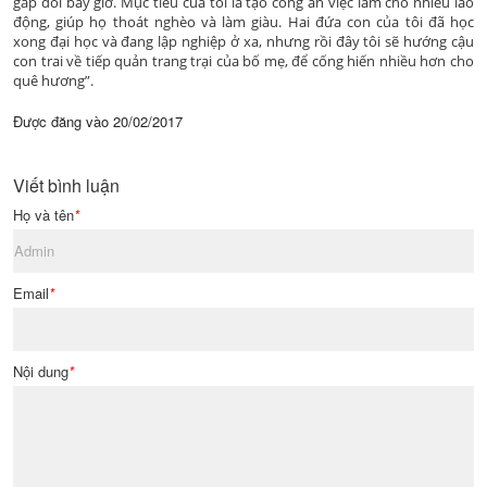
gấp đôi bây giờ. Mục tiêu của tôi là tạo công ăn việc làm cho nhiều lao
động, giúp họ thoát nghèo và làm giàu. Hai đứa con của tôi đã học
xong đại học và đang lập nghiệp ở xa, nhưng rồi đây tôi sẽ hướng cậu
con trai về tiếp quản trang trại của bố mẹ, để cống hiến nhiều hơn cho
quê hương”.
Được đăng vào
20/02/2017
Viết bình luận
Họ và tên
*
Email
*
Nội dung
*