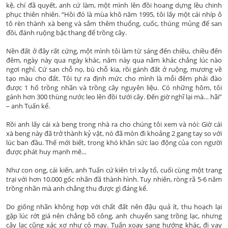
kệ, chí đã quyết, anh cứ làm, một mình lên đồi hoang dựng lều chinh
phục thiên nhiên. “Hồi đó là mùa khô năm 1995, tôi lấy một cái nhíp ô
tô rèn thành xà beng và sắm thêm thuổng, cuốc, thúng mủng để san
đồi, đánh ruộng bậc thang để trồng cây.
Nền đất ở đây rất cứng, một mình tôi làm từ sáng đến chiều, chiều đến
đêm, ngày này qua ngày khác, năm này qua năm khác chẳng lúc nào
ngơi nghỉ. Cứ san chỗ nọ, bù chỗ kia, rồi gánh đất ở ruộng, mương về
tạo màu cho đất. Tôi tự ra định mức cho mình là mỗi đêm phải đào
được 1 hố trồng nhãn và trồng cây nguyên liệu. Có những hôm, tôi
gánh hơn 300 thùng nước leo lên đồi tưới cây. Đến giờ nghĩ lại mà… hãi”
– anh Tuấn kể.
Rồi anh lấy cái xà beng trong nhà ra cho chúng tôi xem và nói: Giờ cái
xà beng này đã trở thành kỷ vật, nó đã mòn đi khoảng 2 gang tay so với
lúc ban đầu. Thế mới biết, trong khó khăn sức lao động của con người
được phát huy mạnh mẽ…
Như con ong, cái kiến, anh Tuấn cứ kiên trì xây tổ, cuối cùng một trang
trại với hơn 10.000 gốc nhãn đã thành hình. Tuy nhiên, ròng rã 5-6 năm
trồng nhãn mà anh chẳng thu được gì đáng kể.
Do giống nhãn không hợp với chất đất nên đậu quả ít, thu hoạch lại
gặp lúc rớt giá nên chẳng bõ công, anh chuyển sang trồng lạc, nhưng
cây lạc cũng xác xơ như cỏ may. Tuấn xoay sang hướng khác, đi vay