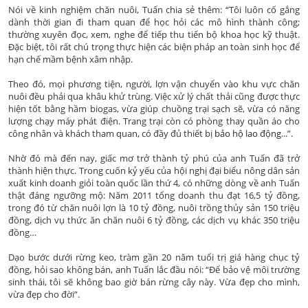
Nói về kinh nghiệm chăn nuôi, Tuấn chia sẻ thêm: “Tôi luôn cố gắng
dành thời gian đi tham quan để học hỏi các mô hình thành công;
thường xuyên đọc, xem, nghe để tiếp thu tiến bộ khoa học kỹ thuật.
Đặc biệt, tôi rất chú trọng thực hiện các biện pháp an toàn sinh học để
hạn chế mầm bệnh xâm nhập.
Theo đó, mọi phương tiện, người, lợn vận chuyển vào khu vực chăn
nuôi đều phải qua khâu khử trùng. Việc xử lý chất thải cũng được thực
hiện tốt bằng hầm biogas, vừa giúp chuồng trại sạch sẽ, vừa có năng
lượng chạy máy phát điện. Trang trại còn có phòng thay quần áo cho
công nhân và khách tham quan, có đầy đủ thiết bị
bảo hộ lao động
...”.
Nhờ đó mà đến nay, giấc mơ trở thành tỷ phú của anh Tuấn đã trở
thành hiện thực. Trong cuốn kỷ yếu của hội nghị đại biểu nông dân sản
xuất kinh doanh giỏi toàn quốc lần thứ 4, có những dòng về anh Tuấn
thật đáng ngưỡng mộ: Năm 2011 tổng doanh thu đạt 16,5 tỷ đồng,
trong đó từ chăn nuôi lợn là 10 tỷ đồng, nuôi trồng thủy sản 150 triệu
đồng, dịch vụ thức ăn chăn nuôi 6 tỷ đồng, các dịch vụ khác 350 triệu
đồng…
Dạo bước dưới rừng keo, tràm gần 20 năm tuổi trị giá hàng chục tỷ
đồng, hỏi sao không bán, anh Tuấn lắc đầu nói: “Để bảo vệ môi trường
sinh thái, tôi sẽ không bao giờ bán rừng cây này. Vừa đẹp cho mình,
vừa đẹp cho đời”.