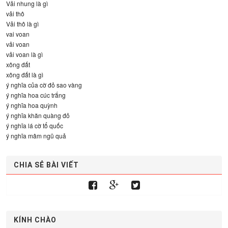
Vải nhung là gì
vải thô
Vải thô là gì
vai voan
vải voan
vải voan là gì
xông đất
xông đất là gì
ý nghĩa của cờ đỏ sao vàng
ý nghĩa hoa cúc trắng
ý nghĩa hoa quỳnh
ý nghĩa khăn quàng đỏ
ý nghĩa lá cờ tổ quốc
ý nghĩa mâm ngũ quả
CHIA SẺ BÀI VIẾT
KÍNH CHÀO