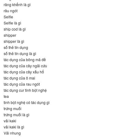
răng khểnh là gì
râu ngót
Selfie
Selfie là gì
ship cod là gì
shipper
shipper là gì
số thẻ tín dụng
số thẻ tín dụng là gì
tác dụng của bông mã đề
tác dụng của cây ngải cứu
tác dụng của cây xấu hổ
tác dụng của ô mai
tác dụng của rau ngót
tác dụng cur tinh bột nghệ
tea
tinh bột nghệ có tác dụng gì
trứng muối
trứng muối là gì
vải kaki
vải kaki là gì
Vải nhung