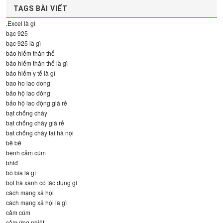
TAGS BÀI VIẾT
.Excel là gì
bạc 925
bạc 925 là gì
bảo hiểm thân thể
bảo hiểm thân thể là gì
bảo hiểm y tế là gì
bao ho lao dong
bảo hộ lao đông
bảo hộ lao động giá rẻ
bạt chống cháy
bạt chống cháy giá rẻ
bạt chống cháy tại hà nội
bề bề
bệnh cảm cúm
bhlđ
bò bía là gì
bột trà xanh có tác dụng gì
cách mạng xã hội
cách mạng xã hội là gì
cảm cúm
cảm ứng nhiệt