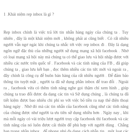
1 .Khái niệm rep inbox là gì ?
Rep inbox chính là việc trả lời tin nhắn hàng ngày của chúng ta . Tuy
nhiên , đây là một khái niệm mới , không phải ai cũng biết . Có rất nhiều
người vẫn ngơ ngác khi chúng ta nhắc tới việc rep inbox đi . Đây là dạng
ngôn ngữ đặc thù của những người sử dụng mạng xã hội facebook . Nhờ
có loại mạng xã hội này mà chúng ta có thể giao lưu và hội nhập được với
nhiều các nước trên quốc tế . Facebook và các tính năng của FB , đã giúp
chúng ta , giao lưu kết bạn , đọc thêm nhiều các tin tức mới và ngoài ra ,
đây chính là công cụ để buôn bán hàng của rất nhiều người . Để đảm bảo
thông tin tuyệt mật , người ta đã sử dụng phần inbox để trao đổi . Ngoài
ra , facebook vừa có thêm tính năng nghe gọi thậm chí xem hình , giúp
chúng ta trao đổi được đa dạng các tin và Sử dụng chúng , là chúng ta đã
tiết kiệm được bao nhiêu chi phí so với việc bỏ tiền ra nạp thẻ điện thoại
hàng ngày . Nhờ đó mà các tin nhắn của facebook cũng như các tính năng
của chúng được như người ta ưu tiên sử dụng nhiều hơn . Ngày nay , khi
mà mỗi ngày có vài triệu lượt người truy cập facebook thì facebook và các
tính năng của nó luôn được cải thiện để phù hợp với người dùng . Chẳng
hạn trong phần inbox , để phong phú đa dạng cách nhắn tin , một loạt các