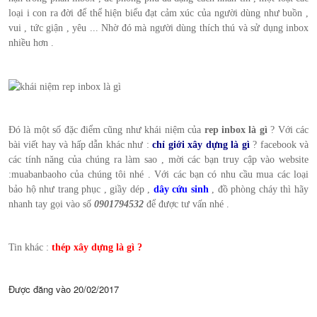
loại i con ra đời để thể hiện biểu đạt cảm xúc của người dùng như buồn ,
vui , tức giận , yêu ... Nhờ đó mà người dùng thích thú và sử dụng inbox
nhiều hơn .
Đó là một số đặc điểm cũng như khái niệm của
rep inbox là gì
? Với các
bài viết hay và hấp dẫn khác như :
chỉ giới xây dựng là gì
? facebook và
các tính năng của chúng ra làm sao , mời các bạn truy cập vào website
:muabanbaoho của chúng tôi nhé . Với các bạn có nhu cầu mua các loại
bảo hộ như trang phục , giầy dép ,
dây cứu sinh
, đồ phòng cháy thì hãy
nhanh tay gọi vào số
0901794532
để được tư vấn nhé .
Tin khác :
thép xây dựng là gì ?
Được đăng vào
20/02/2017