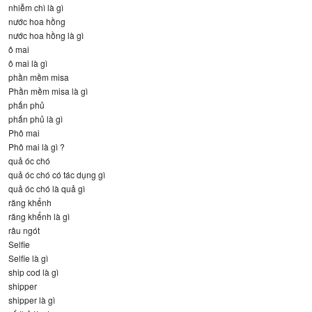
nhiễm chì là gì
nước hoa hồng
nước hoa hồng là gì
ô mai
ô mai là gì
phần mềm misa
Phần mềm misa là gì
phấn phủ
phấn phủ là gì
Phô mai
Phô mai là gì ?
quả óc chó
quả óc chó có tác dụng gì
quả óc chó là quả gì
răng khểnh
răng khểnh là gì
râu ngót
Selfie
Selfie là gì
ship cod là gì
shipper
shipper là gì