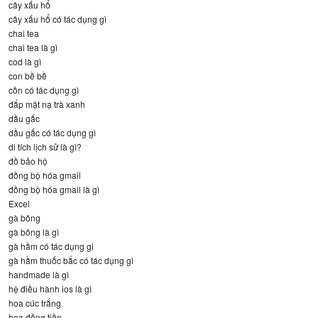
cây xấu hổ
cây xấu hổ có tác dụng gì
chai tea
chai tea là gì
cod là gì
con bề bề
cồn có tác dụng gì
đắp mặt nạ trà xanh
dầu gấc
dầu gấc có tác dụng gì
di tích lịch sử là gì?
đồ bảo hộ
đồng bộ hóa gmail
đồng bộ hóa gmail là gì
Excel
gà bông
gà bông là gì
gà hầm có tác dụng gi
gà hầm thuốc bắc có tác dụng gì
handmade là gì
hệ điều hành ios là gì
hoa cúc trắng
hoa đồng tiền