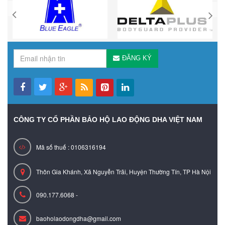
ĐĂNG KÝ
CÔNG TY CỔ PHẦN BẢO HỘ LAO ĐỘNG DHA VIỆT NAM
Mã số thuế : 0106316194
Thôn Gia Khánh, Xã Nguyễn Trãi, Huyện Thường Tín, TP Hà Nội
090.177.6068 -
baoholaodongdha@gmail.com