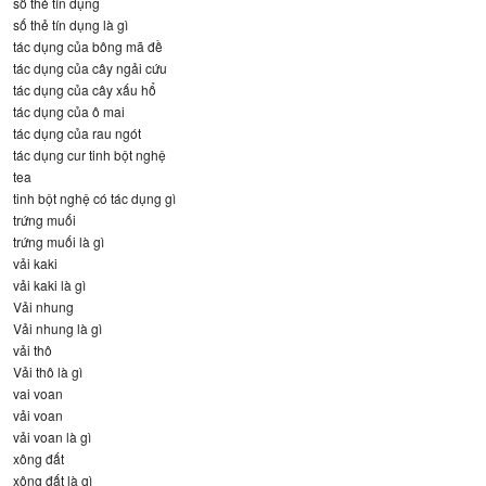
số thẻ tín dụng
số thẻ tín dụng là gì
tác dụng của bông mã đề
tác dụng của cây ngải cứu
tác dụng của cây xấu hổ
tác dụng của ô mai
tác dụng của rau ngót
tác dụng cur tinh bột nghệ
tea
tinh bột nghệ có tác dụng gì
trứng muối
trứng muối là gì
vải kaki
vải kaki là gì
Vải nhung
Vải nhung là gì
vải thô
Vải thô là gì
vai voan
vải voan
vải voan là gì
xông đất
xông đất là gì