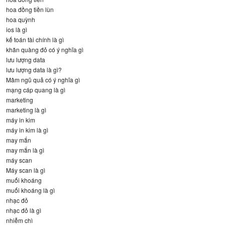
hoa đồng tiền lùn
hoa quỳnh
ios là gì
kế toán tài chính là gì
khăn quàng đỏ có ý nghĩa gì
lưu lượng data
lưu lượng data là gì?
Mâm ngũ quả có ý nghĩa gì
mạng cáp quang là gì
marketing
marketing là gì
máy in kim
máy in kim là gì
may mắn
may mắn là gì
máy scan
Máy scan là gì
muối khoáng
muối khoáng là gì
nhạc đỏ
nhạc đỏ là gì
nhiễm chì