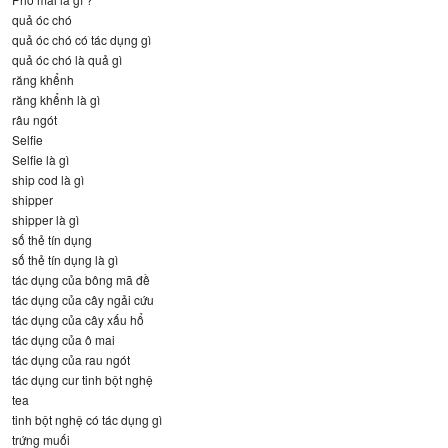
quả óc chó
quả óc chó có tác dụng gì
quả óc chó là quả gì
răng khểnh
răng khểnh là gì
râu ngót
Selfie
Selfie là gì
ship cod là gì
shipper
shipper là gì
số thẻ tín dụng
số thẻ tín dụng là gì
tác dụng của bông mã đề
tác dụng của cây ngải cứu
tác dụng của cây xấu hổ
tác dụng của ô mai
tác dụng của rau ngót
tác dụng cur tinh bột nghệ
tea
tinh bột nghệ có tác dụng gì
trứng muối