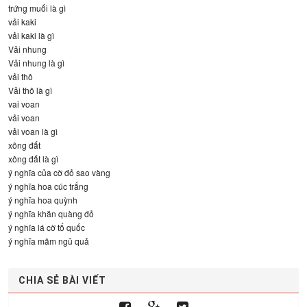
trứng muối là gì
vải kaki
vải kaki là gì
Vải nhung
Vải nhung là gì
vải thô
Vải thô là gì
vai voan
vải voan
vải voan là gì
xông đất
xông đất là gì
ý nghĩa của cờ đỏ sao vàng
ý nghĩa hoa cúc trắng
ý nghĩa hoa quỳnh
ý nghĩa khăn quàng đỏ
ý nghĩa lá cờ tổ quốc
ý nghĩa mâm ngũ quả
CHIA SẺ BÀI VIẾT