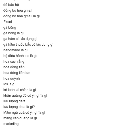
đồ bảo hộ
đồng bộ hóa gmail
đồng bộ hóa gmail là gì
Excel
gà bông
gà bông là gì
gà hầm có tác dụng gi
gà hầm thuốc bắc có tác dụng gì
handmade là gì
hệ điều hành ios là gì
hoa cúc trắng
hoa đồng tiền
hoa đồng tiền lùn
hoa quỳnh
ios là gì
kế toán tài chính là gì
khăn quàng đỏ có ý nghĩa gì
lưu lượng data
lưu lượng data là gì?
Mâm ngũ quả có ý nghĩa gì
mạng cáp quang là gì
marketing