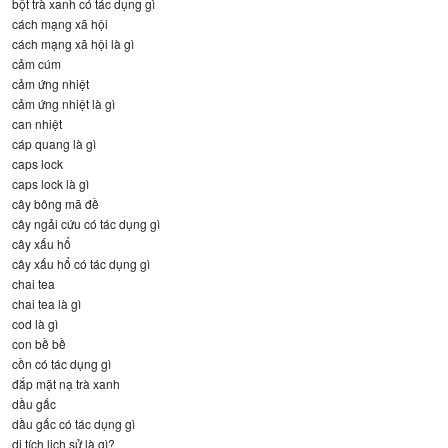
bột trà xanh có tác dụng gì
cách mạng xã hội
cách mạng xã hội là gì
cảm cúm
cảm ứng nhiệt
cảm ứng nhiệt là gì
can nhiệt
cáp quang là gì
caps lock
caps lock là gì
cây bông mã đề
cây ngải cứu có tác dụng gì
cây xấu hổ
cây xấu hổ có tác dụng gì
chai tea
chai tea là gì
cod là gì
con bề bề
cồn có tác dụng gì
đắp mặt nạ trà xanh
dầu gấc
dầu gấc có tác dụng gì
di tích lịch sử là gì?