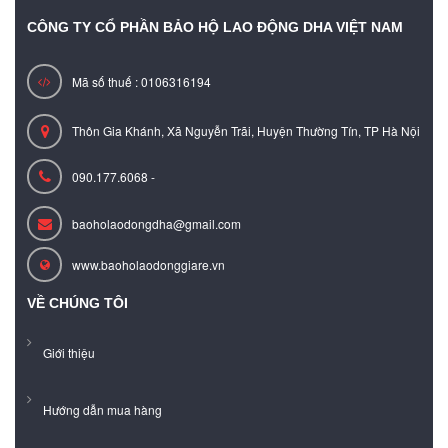
CÔNG TY CỔ PHẦN BẢO HỘ LAO ĐỘNG DHA VIỆT NAM
Mã số thuế : 0106316194
Thôn Gia Khánh, Xã Nguyễn Trãi, Huyện Thường Tín, TP Hà Nội
090.177.6068 -
baoholaodongdha@gmail.com
www.baoholaodonggiare.vn
VỀ CHÚNG TÔI
Giới thiệu
Hướng dẫn mua hàng