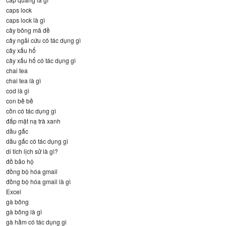
caps lock
caps lock là gì
cây bông mã đề
cây ngải cứu có tác dụng gì
cây xấu hổ
cây xấu hổ có tác dụng gì
chai tea
chai tea là gì
cod là gì
con bề bề
cồn có tác dụng gì
đắp mặt nạ trà xanh
dầu gấc
dầu gấc có tác dụng gì
di tích lịch sử là gì?
đồ bảo hộ
đồng bộ hóa gmail
đồng bộ hóa gmail là gì
Excel
gà bông
gà bông là gì
gà hầm có tác dụng gi