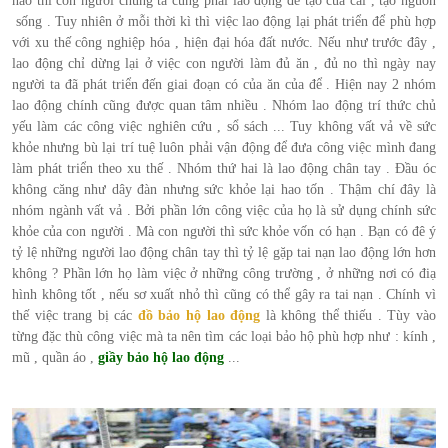
nào thì con người chúng ta cũng phải lao động để tạo của cải , tạo nguồn
sống . Tuy nhiên ở mỗi thời kì thì việc lao động lại phát triển để phù hợp
với xu thế công nghiệp hóa , hiện đại hóa đất nước. Nếu như trước đây ,
lao động chỉ dừng lại ở việc con người làm đủ ăn , đủ no thì ngày nay
người ta đã phát triển đến giai đoạn có của ăn của để . Hiện nay 2 nhóm
lao động chính cũng được quan tâm nhiều . Nhóm lao động trí thức chủ
yếu làm các công việc nghiên cứu , sổ sách ... Tuy không vất vả về sức
khỏe nhưng bù lại trí tuệ luôn phải vận động để đưa công việc mình đang
làm phát triển theo xu thế . Nhóm thứ hai là lao động chân tay . Đầu óc
không căng như dây đàn nhưng sức khỏe lại hao tốn . Thậm chí đây là
nhóm ngành vất vả . Bởi phần lớn công việc của họ là sử dụng chính sức
khỏe của con người . Mà con người thì sức khỏe vốn có hạn . Bạn có đê ý
tỷ lệ những người lao động chân tay thì tỷ lệ gặp tai nạn lao động lớn hơn
không ? Phần lớn họ làm việc ở những công trường , ở những nơi có điạ
hình không tốt , nếu sơ xuất nhỏ thì cũng có thể gây ra tai nạn . Chính vì
thế việc trang bị các
đồ bảo hộ lao động
là không thể thiếu . Tùy vào
từng đặc thù công việc mà ta nên tìm các loại bảo hộ phù hợp như : kính ,
mũ , quần áo ,
giầy bảo hộ lao động
...