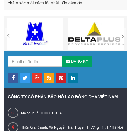
chăm sóc một cách tốt nhất. Xin cảm ơn.
ĐĂNG KÝ
CÔNG TY CỔ PHẦN BẢO HỘ LAO ĐỘNG DHA VIỆT NAM
Mã số thuế : 0106316194
Thôn Gia Khánh, Xã Nguyễn Trãi, Huyện Thường Tín, TP Hà Nội