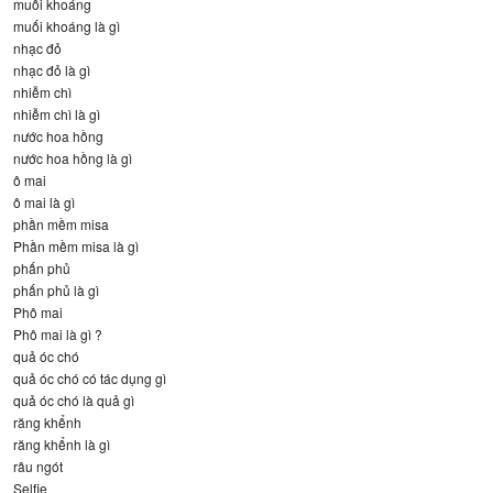
muối khoáng
muối khoáng là gì
nhạc đỏ
nhạc đỏ là gì
nhiễm chì
nhiễm chì là gì
nước hoa hồng
nước hoa hồng là gì
ô mai
ô mai là gì
phần mềm misa
Phần mềm misa là gì
phấn phủ
phấn phủ là gì
Phô mai
Phô mai là gì ?
quả óc chó
quả óc chó có tác dụng gì
quả óc chó là quả gì
răng khểnh
răng khểnh là gì
râu ngót
Selfie