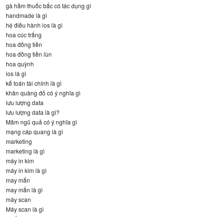
gà hầm thuốc bắc có tác dụng gì
handmade là gì
hệ điều hành ios là gì
hoa cúc trắng
hoa đồng tiền
hoa đồng tiền lùn
hoa quỳnh
ios là gì
kế toán tài chính là gì
khăn quàng đỏ có ý nghĩa gì
lưu lượng data
lưu lượng data là gì?
Mâm ngũ quả có ý nghĩa gì
mạng cáp quang là gì
marketing
marketing là gì
máy in kim
máy in kim là gì
may mắn
may mắn là gì
máy scan
Máy scan là gì