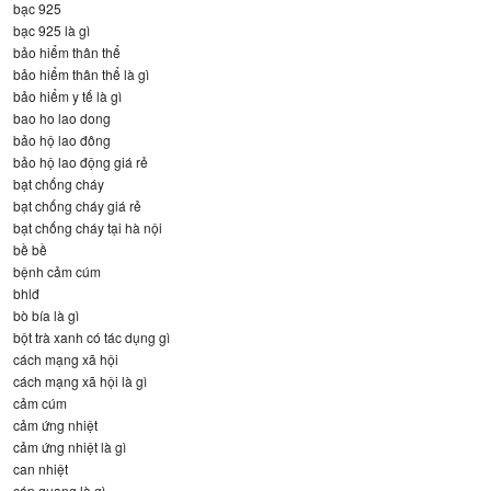
bạc 925
bạc 925 là gì
bảo hiểm thân thể
bảo hiểm thân thể là gì
bảo hiểm y tế là gì
bao ho lao dong
bảo hộ lao đông
bảo hộ lao động giá rẻ
bạt chống cháy
bạt chống cháy giá rẻ
bạt chống cháy tại hà nội
bề bề
bệnh cảm cúm
bhlđ
bò bía là gì
bột trà xanh có tác dụng gì
cách mạng xã hội
cách mạng xã hội là gì
cảm cúm
cảm ứng nhiệt
cảm ứng nhiệt là gì
can nhiệt
cáp quang là gì