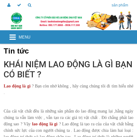
sản phẩm
MENU
Tin tức
KHÁI NIỆM LAO ĐỘNG LÀ GÌ BẠN
CÓ BIẾT ?
Lao động là gì
? Bạn còn nhớ không , hãy cùng chúng tôi đi tìm hiểu nhé
.
Của cải vật chất đều là những sản phẩm do lao động mang lại ,hằng ngày
chúng ta vẫn làm việc , vẫn tạo ra các giá trị vật chất . Đó chẳng phải lao
động sao ? Vậy
lao động là gì
? Lao động là tạo ra của của vật chất bằng
chính sức lực của con người chúng ta . Lao động được chia làm hai loại :
lao động trí thức và lao động chân tay . Lao động trí thức là những người