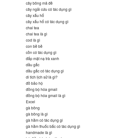
cây bông mã đề
cây ngải cứu có tác dụng gì
cây xấu hổ
cây xấu hổ có tác dụng gì
chai tea
chai tea là gì
cod là gì
con bề bề
cồn có tác dụng gì
đắp mặt nạ trà xanh
dầu gấc
dầu gấc có tác dụng gì
di tích lịch sử là gì?
đồ bảo hộ
đồng bộ hóa gmail
đồng bộ hóa gmail là gì
Excel
gà bông
gà bông là gì
gà hầm có tác dụng gi
gà hầm thuốc bắc có tác dụng gì
handmade là gì