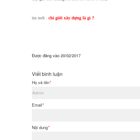
tin mới :
chỉ giới xây dựng là gì ?
Được đăng vào
20/02/2017
Viết bình luận
Họ và tên
*
Email
*
Nội dung
*