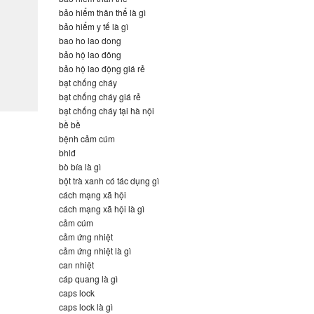
bảo hiểm thân thể là gì
bảo hiểm y tế là gì
bao ho lao dong
bảo hộ lao đông
bảo hộ lao động giá rẻ
bạt chống cháy
bạt chống cháy giá rẻ
bạt chống cháy tại hà nội
bề bề
bệnh cảm cúm
bhlđ
bò bía là gì
bột trà xanh có tác dụng gì
cách mạng xã hội
cách mạng xã hội là gì
cảm cúm
cảm ứng nhiệt
cảm ứng nhiệt là gì
can nhiệt
cáp quang là gì
caps lock
caps lock là gì