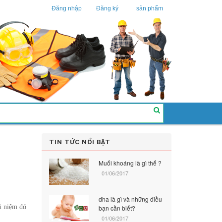
Đăng nhập
Đăng ký
sản phẩm
TIN TỨC NỔI BẬT
Muối khoáng là gì thế ?
01/06/2017
dha là gì và những điều
ái niệm đó
bạn cần biết?
01/06/2017