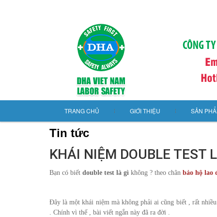
TRANG CHỦ
GIỚI THIỆU
SẢN PH
Tin tức
KHÁI NIỆM DOUBLE TEST L
Bạn có biết
double test là gì
không ? theo chân
bảo hộ lao 
Đây là một khái niệm mà không phải ai cũng biết , rất nhiều
. Chính vì thế , bài viết ngắn này đã ra đời .