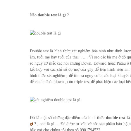
Nào
double test là gì
?
Double test là hình thức xét nghiệm hóa sinh như định lư
âm, tuổi mẹ hay tuổi của thai … . Vì sao các bà mẹ ở độ quý
số nguy cơ mắc các hội chứng Down, Edward hoặc Patau ở th
kết hợp với các chỉ số độ mờ của gáy để tiến hành siêu âm .
hình thức xét nghiệm , để tìm ra nguy cơ bị các loại khuyết t
để chuẩn đoán down , còn triple test để phát hiện các loại bệ
Đó là một số những đặc điểm của hình thức
double test là 
gì
? , add là gì ... Để được tư vấn về các sản phẩm bảo hộ n
hãy gọi cho chúng tôi theo số 0901794532.