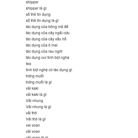
shipper
shipper là gì
số thẻ tín dụng
số thẻ tín dụng là gì
tác dụng của bông mã đề
tác dụng của cây ngải cứu
tác dụng của cây xấu hổ
tác dụng của ô mai
tác dụng của rau ngót
tác dụng cur tinh bột nghệ
tea
tinh bột nghệ có tác dụng gì
trứng muối
trứng muối là gì
vải kaki
vải kaki là gì
Vải nhung
Vải nhung là gì
vải thô
Vải thô là gì
vai voan
vải voan
vải voan là gì