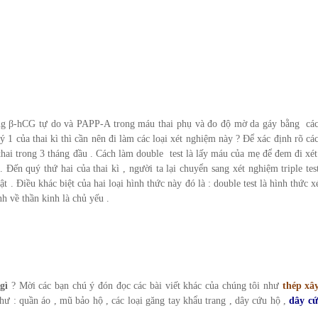
ợng β-hCG tự do và PAPP-A trong máu thai phụ và đo độ mờ da gáy bằng các 
 1 của thai kì thì cần nên đi làm các loại xét nghiệm này ? Để xác định rõ c
ai trong 3 tháng đầu . Cách làm double test là lấy máu của mẹ để đem đi xét
 Đến quý thứ hai của thai kì , người ta lại chuyển sang xét nghiệm triple tes
ật . Điều khác biệt của hai loại hình thức này đó là : double test là hình thức 
nh về thần kinh là chủ yếu .
gì
? Mời các bạn chú ý đón đọc các bài viết khác của chúng tôi như
thép xâ
hư : quần áo , mũ bảo hộ , các loại găng tay khẩu trang , dây cứu hộ ,
dây cứ