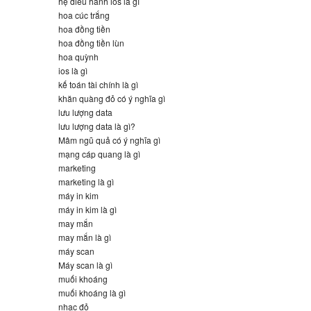
hệ điều hành ios là gì
hoa cúc trắng
hoa đồng tiền
hoa đồng tiền lùn
hoa quỳnh
ios là gì
kế toán tài chính là gì
khăn quàng đỏ có ý nghĩa gì
lưu lượng data
lưu lượng data là gì?
Mâm ngũ quả có ý nghĩa gì
mạng cáp quang là gì
marketing
marketing là gì
máy in kim
máy in kim là gì
may mắn
may mắn là gì
máy scan
Máy scan là gì
muối khoáng
muối khoáng là gì
nhạc đỏ