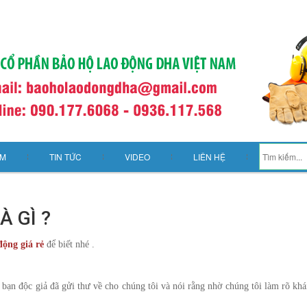
ẨM
TIN TỨC
VIDEO
LIÊN HỆ
À GÌ ?
động giá rẻ
để biết nhé .
 bạn độc giả đã gửi thư về cho chúng tôi và nói rằng nhờ chúng tôi làm rõ kh