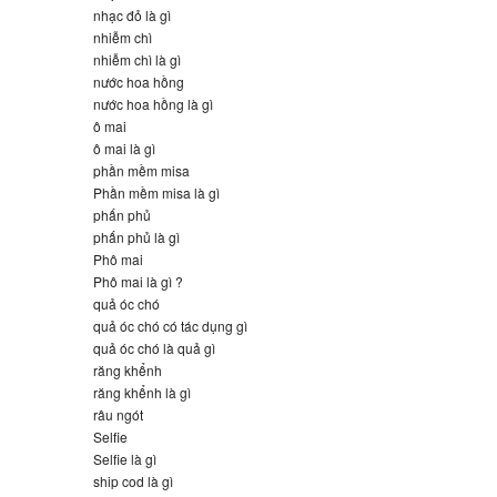
nhạc đỏ là gì
nhiễm chì
nhiễm chì là gì
nước hoa hồng
nước hoa hồng là gì
ô mai
ô mai là gì
phần mềm misa
Phần mềm misa là gì
phấn phủ
phấn phủ là gì
Phô mai
Phô mai là gì ?
quả óc chó
quả óc chó có tác dụng gì
quả óc chó là quả gì
răng khểnh
răng khểnh là gì
râu ngót
Selfie
Selfie là gì
ship cod là gì