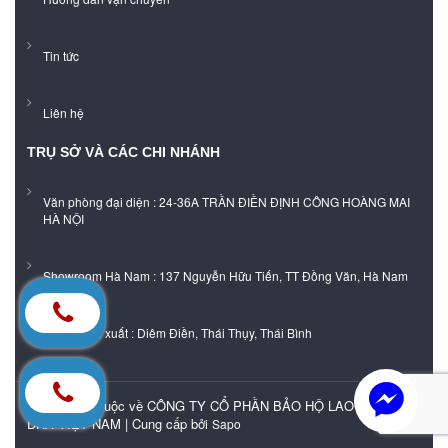
Tin tức
Liên hệ
TRỤ SỞ VÀ CÁC CHI NHÁNH
Văn phòng đại diện : 24-36A TRẦN ĐIỀN ĐỊNH CÔNG HOÀNG MAI
HÀ NỘI
Showroom Hà Nam : 137 Nguyễn Hữu Tiến, TT Đồng Văn, Hà Nam
Xưởng sản xuất : Diêm Điền, Thái Thụy, Thái Bình
Bản quyền thuộc về CÔNG TY CỔ PHẦN BẢO HỘ LAO ĐỘNG
DHA VIỆT NAM |
Cung cấp bởi
Sapo