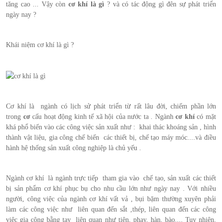
tăng cao ... Vậy còn
cơ khí là gì
? và có tác động gì đên sự phát triển
ngày nay ?
Khái niệm cơ khí là gì ?
Cơ khí là ngành có lịch sử phát triển từ rất lâu đời, chiếm phần lớn
trong
cơ
cấu hoạt động kinh tế xã hội của nước ta . Ngành
cơ khí
có mặt
khá phổ biến vào các công việc sản xuất như : khai thác khoáng sản , hình
thành vật liệu, gia công chế biến các thiết bị, chế tạo máy móc....và điều
hành hệ thống sản xuất công nghiệp là chủ yếu .
Ngành cơ khí là ngành trực tiếp tham gia vào chế tạo, sản xuất các thiết
bị sản phẩm cơ khí phục bụ cho nhu cầu lớn như ngày nay . Với nhiều
người, công việc của ngành cơ khí vất vả , bụi bặm thường xuyên phải
làm các công việc như liên quan đến sắt ,thép, liên quan đến các công
việc gia công bằng tay liên quan như tiện, phay, hàn, bào.... Tuy nhiên,