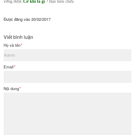
vững được
.
Cơ khí là gì
? Bạn hiểu chưa.
Được đăng vào
20/02/2017
Viết bình luận
Họ và tên
*
Email
*
Nội dung
*