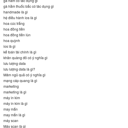
gà hầm có tác dụng gi
gà hầm thuốc bắc có tác dụng gì
handmade là gì
hệ điều hành ios là gì
hoa cúc trắng
hoa đồng tiền
hoa đồng tiền lùn
hoa quỳnh
ios là gì
kế toán tài chính là gì
khăn quàng đỏ có ý nghĩa gì
lưu lượng data
lưu lượng data là gì?
Mâm ngũ quả có ý nghĩa gì
mạng cáp quang là gì
marketing
marketing là gì
máy in kim
máy in kim là gì
may mắn
may mắn là gì
máy scan
Máy scan là gì