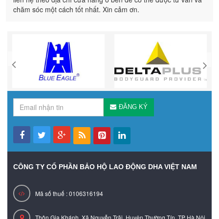
chăm sóc một cách tốt nhất. Xin cảm ơn.
ĐĂNG KÝ
CÔNG TY CỔ PHẦN BẢO HỘ LAO ĐỘNG DHA VIỆT NAM
Mã số thuế : 0106316194
Thôn Gia Khánh, Xã Nguyễn Trãi, Huyện Thường Tín, TP Hà Nội