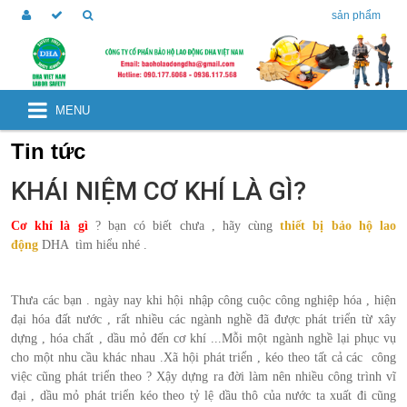
sản phẩm
MENU
Tin tức
KHÁI NIỆM CƠ KHÍ LÀ GÌ?
Cơ khí là gì
? bạn có biết chưa , hãy cùng
thiết bị bảo hộ lao
động
DHA tìm hiểu nhé .
Thưa các bạn . ngày nay khi hội nhập công cuộc công nghiệp hóa , hiện
đại hóa đất nước , rất nhiều các ngành nghề đã được phát triển từ xây
dựng , hóa chất , dầu mỏ đến cơ khí ...Mỗi một ngành nghề lại phục vụ
cho một nhu cầu khác nhau .Xã hội phát triển , kéo theo tất cả các công
việc cũng phát triển theo ? Xậy dựng ra đời làm nên nhiều công trình vĩ
đại , dầu mỏ phát triển kéo theo tỷ lệ dầu thô của nước ta xuất đi cũng