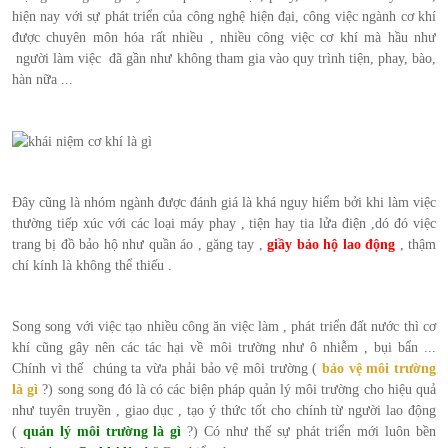
hiện nay với sự phát triển của công nghệ hiện đại, công việc ngành cơ khí
được chuyên môn hóa rất nhiều , nhiều công việc cơ khí mà hầu như
người làm việc đã gần như không tham gia vào quy trình tiện, phay, bào,
hàn nữa ...
Đây cũng là nhóm ngành được đánh giá là khá nguy hiểm bởi khi làm việc
thường tiếp xúc với các loại máy phay , tiện hay tia lửa điện ,dó đó việc
trang bị đồ bảo hộ như quần áo , găng tay ,
giầy bảo hộ lao động
, thậm
chí kính là không thể thiếu .
Song song với việc tạo nhiều công ăn việc làm , phát triển đất nước thì cơ
khí cũng gây nên các tác hại về môi trường như ô nhiễm , bụi bẩn ...
Chính vì thế chúng ta vừa phải bảo vệ môi trường (
bảo vệ môi trường
là gì
?) song song đó là có các biện pháp quản lý môi trường cho hiệu quả
như tuyên truyền , giao dục , tạo ý thức tốt cho chính từ người lao động
(
quản lý môi trường là gì
?) Có như thế sự phát triển mới luôn bền