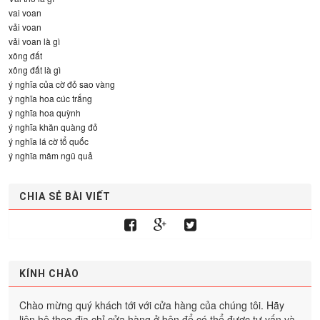
vai voan
vải voan
vải voan là gì
xông đất
xông đất là gì
ý nghĩa của cờ đỏ sao vàng
ý nghĩa hoa cúc trắng
ý nghĩa hoa quỳnh
ý nghĩa khăn quàng đỏ
ý nghĩa lá cờ tổ quốc
ý nghĩa mâm ngũ quả
CHIA SẺ BÀI VIẾT
KÍNH CHÀO
Chào mừng quý khách tới với cửa hàng của chúng tôi. Hãy
liên hệ theo địa chỉ cửa hàng ở bên để có thể được tư vấn và