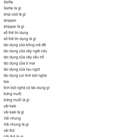
Selfie
Selfie là gì
ship cod là gì
shipper
shipper là gì
số thẻ tín dụng
số thẻ tín dụng là gì
tác dụng của bông mã đề
tác dụng của cây ngải cứu
tác dụng của cây xấu hổ
tác dụng của ô mai
tác dụng của rau ngót
tác dụng cur tinh bột nghệ
tea
tinh bột nghệ có tác dụng gì
trứng muối
trứng muối là gì
vải kaki
vải kaki là gì
Vải nhung
Vải nhung là gì
vải thô
Vải thô là gì