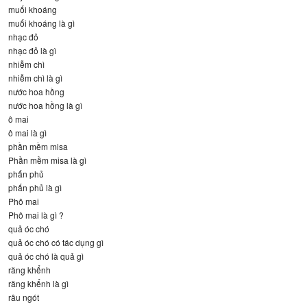
muối khoáng
muối khoáng là gì
nhạc đỏ
nhạc đỏ là gì
nhiễm chì
nhiễm chì là gì
nước hoa hồng
nước hoa hồng là gì
ô mai
ô mai là gì
phần mềm misa
Phần mềm misa là gì
phấn phủ
phấn phủ là gì
Phô mai
Phô mai là gì ?
quả óc chó
quả óc chó có tác dụng gì
quả óc chó là quả gì
răng khểnh
răng khểnh là gì
râu ngót