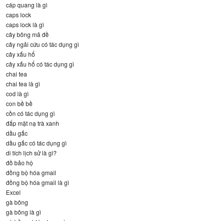
cáp quang là gì
caps lock
caps lock là gì
cây bông mã đề
cây ngải cứu có tác dụng gì
cây xấu hổ
cây xấu hổ có tác dụng gì
chai tea
chai tea là gì
cod là gì
con bề bề
cồn có tác dụng gì
đắp mặt nạ trà xanh
dầu gấc
dầu gấc có tác dụng gì
di tích lịch sử là gì?
đồ bảo hộ
đồng bộ hóa gmail
đồng bộ hóa gmail là gì
Excel
gà bông
gà bông là gì