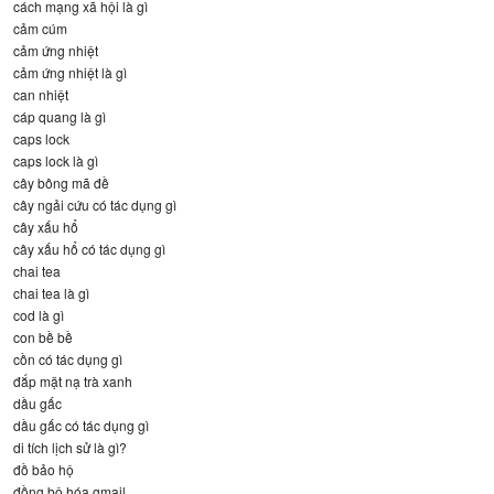
cách mạng xã hội là gì
cảm cúm
cảm ứng nhiệt
cảm ứng nhiệt là gì
can nhiệt
cáp quang là gì
caps lock
caps lock là gì
cây bông mã đề
cây ngải cứu có tác dụng gì
cây xấu hổ
cây xấu hổ có tác dụng gì
chai tea
chai tea là gì
cod là gì
con bề bề
cồn có tác dụng gì
đắp mặt nạ trà xanh
dầu gấc
dầu gấc có tác dụng gì
di tích lịch sử là gì?
đồ bảo hộ
đồng bộ hóa gmail