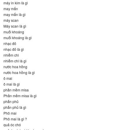
máy in kim là gì
may mắn
may mắn là gì
máy scan
Máy scan là gì
muối khoáng
muối khoáng là gì
nhạc đỏ
nhạc đỏ là gì
nhiễm chì
nhiễm chì là gì
nước hoa hồng
nước hoa hồng là gì
ô mai
ô mai là gì
phần mềm misa
Phần mềm misa là gì
phấn phủ
phấn phủ là gì
Phô mai
Phô mai là gì ?
quả óc chó