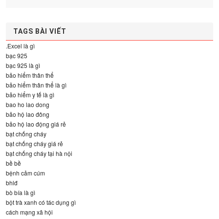
TAGS BÀI VIẾT
.Excel là gì
bạc 925
bạc 925 là gì
bảo hiểm thân thể
bảo hiểm thân thể là gì
bảo hiểm y tế là gì
bao ho lao dong
bảo hộ lao đông
bảo hộ lao động giá rẻ
bạt chống cháy
bạt chống cháy giá rẻ
bạt chống cháy tại hà nội
bề bề
bệnh cảm cúm
bhlđ
bò bía là gì
bột trà xanh có tác dụng gì
cách mạng xã hội