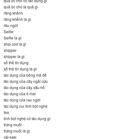
quả óc chó có tác dụng gì
quả óc chó là quả gì
răng khểnh
răng khểnh là gì
râu ngót
Selfie
Selfie là gì
ship cod là gì
shipper
shipper là gì
số thẻ tín dụng
số thẻ tín dụng là gì
tác dụng của bông mã đề
tác dụng của cây ngải cứu
tác dụng của cây xấu hổ
tác dụng của ô mai
tác dụng của rau ngót
tác dụng cur tinh bột nghệ
tea
tinh bột nghệ có tác dụng gì
trứng muối
trứng muối là gì
vải kaki