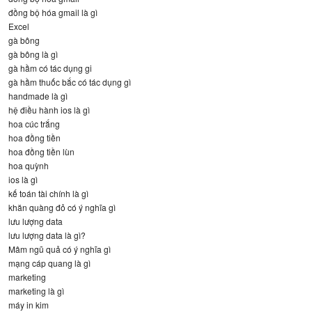
đồng bộ hóa gmail là gì
Excel
gà bông
gà bông là gì
gà hầm có tác dụng gi
gà hầm thuốc bắc có tác dụng gì
handmade là gì
hệ điều hành ios là gì
hoa cúc trắng
hoa đồng tiền
hoa đồng tiền lùn
hoa quỳnh
ios là gì
kế toán tài chính là gì
khăn quàng đỏ có ý nghĩa gì
lưu lượng data
lưu lượng data là gì?
Mâm ngũ quả có ý nghĩa gì
mạng cáp quang là gì
marketing
marketing là gì
máy in kim