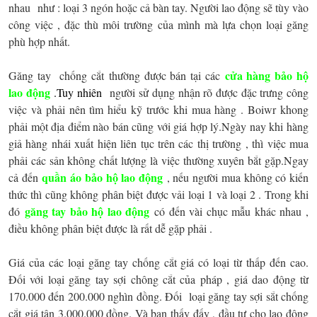
nhau như : loại 3 ngón hoặc cả bàn tay. Người lao động sẽ tùy vào
công việc , đặc thù môi trường của mình mà lựa chọn loại găng
phù hợp nhất.
cửa hàng bảo hộ
Găng tay chống cắt
thường được bán tại các
lao động
.Tuy nhiên
người sử dụng nhận rõ được đặc trưng công
việc và phải nên tìm hiểu kỹ trước khi mua hàng . Boiwr khong
phải một địa điểm nào bán cũng với giá hợp lý.Ngày nay khi hàng
giả hàng nhái xuất hiện liên tục trên các thị trường , thì việc mua
phải các sản không chất lượng là việc thường xuyên bắt gặp.Ngay
quần áo bảo hộ lao động
cả đến
, nếu người mua không có kiến
thức thì cũng không phân biệt được vải loại 1 và loại 2 . Trong khi
găng tay bảo hộ lao động
đó
có đến vài chục mẫu khác nhau ,
điều không phân biệt được là rất dễ gặp phải .
Giá của các loại găng tay chống cắt giá có loại từ thấp đến cao.
Đối với loại găng tay sợi chông cắt của pháp , giá dao động từ
170.000 đến 200.000 nghìn đồng. Đối loại găng tay sợi sắt chống
cắt giá tân 3.000.000 đồng. Và bạn thấy đấy , đầu tư cho lao động