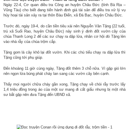
Ngày 22-4, Cơ quan điều tra Công an huyện Châu Đức (tỉnh Bà Rịa –
Vũng Tàu) cho biết đang tiến hành định giá tài sản để điều tra xử lý vụ
hủy hoại tài sản xảy ra tại thôn Bàu Điển, xã Đá Bạc, huyện Châu Đức.
Trước đó, ngày 19-4, do cần tiền tiêu xài nên Nguyễn Văn Tặng (22 tuổi,
trú xã Suối Rao, huyện Châu Đức) nảy sinh ý định đốt vườn cây của
chùa Thanh Long 2 để các sư chạy ra dập lửa, nhân cơ hội đó Tặng lẻn
vào nhà rẫy của chùa trộm cắp.
Tặng gom lá cây khô lại đốt vườn. Khi các chú tiểu chạy ra dập lửa thì
Tặng cũng tới phụ giúp.
Đến khoảng 11 giờ cùng ngày, Tặng đốt thêm 3 chỗ nữa. Vì gặp gió lớn
nên ngọn lửa bùng phát cháy lan sang các vườn cây bên cạnh.
Thấy mọi người chữa cháy gần xong, Tặng chạy về chòi rẫy trước lấy
1,4 triệu đồng trong áo của một sư mang đi cất giấu nhưng bị một nhà
sư bắt gặp nên đưa Tặng đến UBND xã.