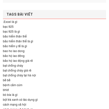
TAGS BÀI VIẾT
.Excel là gì
bạc 925
bạc 925 là gì
bảo hiểm thân thể
bảo hiểm thân thể là gì
bảo hiểm y tế là gì
bao ho lao dong
bảo hộ lao đông
bảo hộ lao động giá rẻ
bạt chống cháy
bạt chống cháy giá rẻ
bạt chống cháy tại hà nội
bề bề
bệnh cảm cúm
bhlđ
bò bía là gì
bột trà xanh có tác dụng gì
cách mạng xã hội