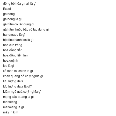
đồng bộ hóa gmail là gì
Excel
gà bông
gà bông là gì
gà hầm có tác dụng gi
gà hầm thuốc bắc có tác dụng gì
handmade là gì
hệ điều hành ios là gì
hoa cúc trắng
hoa đồng tiền
hoa đồng tiền lùn
hoa quỳnh
ios là gì
kế toán tài chính là gì
khăn quàng đỏ có ý nghĩa gì
lưu lượng data
lưu lượng data là gì?
Mâm ngũ quả có ý nghĩa gì
mạng cáp quang là gì
marketing
marketing là gì
máy in kim