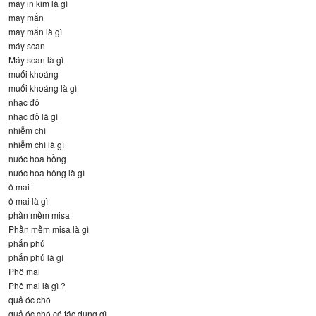
máy in kim là gì
may mắn
may mắn là gì
máy scan
Máy scan là gì
muối khoáng
muối khoáng là gì
nhạc đỏ
nhạc đỏ là gì
nhiễm chì
nhiễm chì là gì
nước hoa hồng
nước hoa hồng là gì
ô mai
ô mai là gì
phần mềm misa
Phần mềm misa là gì
phấn phủ
phấn phủ là gì
Phô mai
Phô mai là gì ?
quả óc chó
quả óc chó có tác dụng gì