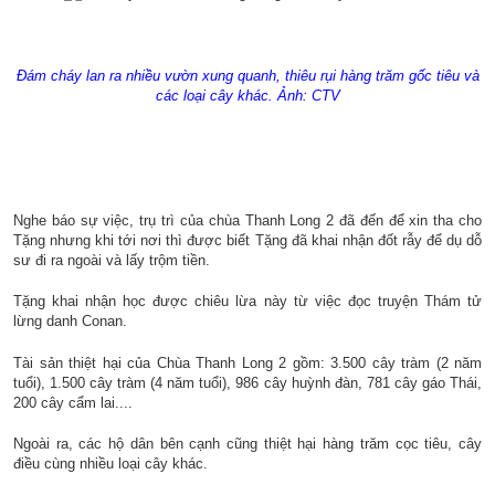
Đám cháy lan ra nhiều vườn xung quanh, thiêu rụi hàng trăm gốc tiêu và
các loại cây khác. Ảnh: CTV
Nghe báo sự việc, trụ trì của chùa Thanh Long 2 đã đến để xin tha cho
Tặng nhưng khi tới nơi thì được biết Tặng đã khai nhận đốt rẫy để dụ dỗ
sư đi ra ngoài và lấy trộm tiền.
Tặng khai nhận học được chiêu lừa này từ việc đọc truyện Thám tử
lừng danh Conan.
Tài sản thiệt hại của Chùa Thanh Long 2 gồm: 3.500 cây tràm (2 năm
tuổi), 1.500 cây tràm (4 năm tuổi), 986 cây huỳnh đàn, 781 cây gáo Thái,
200 cây cẩm lai....
Ngoài ra, các hộ dân bên cạnh cũng thiệt hại hàng trăm cọc tiêu, cây
điều cùng nhiều loại cây khác.