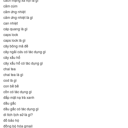
cách mạng xã hội là gì
cảm cúm
cảm ứng nhiệt
cảm ứng nhiệt là gì
can nhiệt
cáp quang là gì
caps lock
caps lock là gì
cây bông mã đề
cây ngải cứu có tác dụng gì
cây xấu hổ
cây xấu hổ có tác dụng gì
chai tea
chai tea là gì
cod là gì
con bề bề
cồn có tác dụng gì
đắp mặt nạ trà xanh
dầu gấc
dầu gấc có tác dụng gì
di tích lịch sử là gì?
đồ bảo hộ
đồng bộ hóa gmail