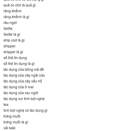
quả óc chó là quả gì
răng khểnh
răng khểnh là gì
râu ngót
Selfie
Selfie là gì
ship cod là gì
shipper
shipper là gì
số thẻ tín dụng
số thẻ tín dụng là gì
tác dụng của bông mã đề
tác dụng của cây ngải cứu
tác dụng của cây xấu hổ
tác dụng của ô mai
tác dụng của rau ngót
tác dụng cur tinh bột nghệ
tea
tinh bột nghệ có tác dụng gì
trứng muối
trứng muối là gì
vải kaki