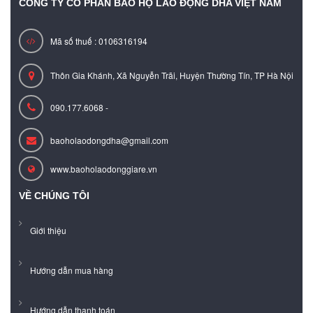
CÔNG TY CỔ PHẦN BẢO HỘ LAO ĐỘNG DHA VIỆT NAM
Mã số thuế : 0106316194
Thôn Gia Khánh, Xã Nguyễn Trãi, Huyện Thường Tín, TP Hà Nội
090.177.6068 -
baoholaodongdha@gmail.com
www.baoholaodonggiare.vn
VỀ CHÚNG TÔI
Giới thiệu
Hướng dẫn mua hàng
Hướng dẫn thanh toán