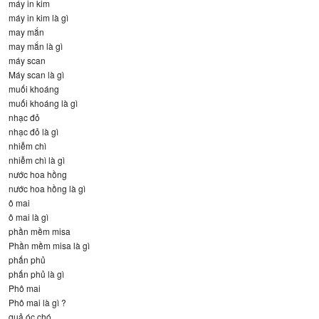
máy in kim
máy in kim là gì
may mắn
may mắn là gì
máy scan
Máy scan là gì
muối khoáng
muối khoáng là gì
nhạc đỏ
nhạc đỏ là gì
nhiễm chì
nhiễm chì là gì
nước hoa hồng
nước hoa hồng là gì
ô mai
ô mai là gì
phần mềm misa
Phần mềm misa là gì
phấn phủ
phấn phủ là gì
Phô mai
Phô mai là gì ?
quả óc chó