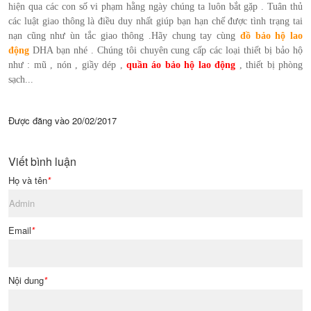
hiện qua các con số vi phạm hằng ngày chúng ta luôn bắt gặp . Tuân thủ
các luật giao thông là điều duy nhất giúp bạn hạn chế được tình trạng tai
nạn cũng như ùn tắc giao thông .Hãy chung tay cùng
đồ bảo hộ lao
động
DHA bạn nhé . Chúng tôi chuyên cung cấp các loại thiết bị bảo hộ
như : mũ , nón , giầy dép ,
quần áo bảo hộ lao động
, thiết bị phòng
sạch...
Được đăng vào
20/02/2017
Viết bình luận
Họ và tên
*
Email
*
Nội dung
*