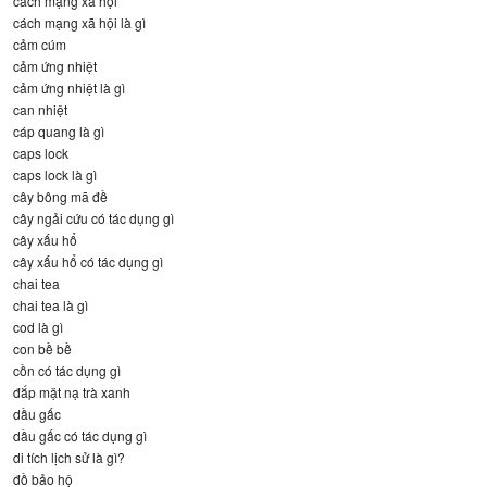
cách mạng xã hội
cách mạng xã hội là gì
cảm cúm
cảm ứng nhiệt
cảm ứng nhiệt là gì
can nhiệt
cáp quang là gì
caps lock
caps lock là gì
cây bông mã đề
cây ngải cứu có tác dụng gì
cây xấu hổ
cây xấu hổ có tác dụng gì
chai tea
chai tea là gì
cod là gì
con bề bề
cồn có tác dụng gì
đắp mặt nạ trà xanh
dầu gấc
dầu gấc có tác dụng gì
di tích lịch sử là gì?
đồ bảo hộ