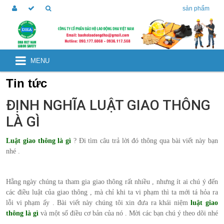
sản phẩm
MENU
Tin tức
ĐỊNH NGHĨA LUẬT GIAO THÔNG
LÀ GÌ
Luật giao thông là gì
? Đi tìm câu trả lời đó thông qua bài viết này bạn
nhé .
Hằng ngày chúng ta tham gia giao thông rất nhiều , nhưng ít ai chú ý đến
các điều luật của giao thông , mà chỉ khi ta vi phạm thì ta mới tá hỏa ra
lỗi vi phạm ấy . Bài viết này chúng tôi xin đưa ra khái niệm
luật giao
thông là gì
và một số điều cơ bản của nó . Mời các bạn chú ý theo dõi nhé
.