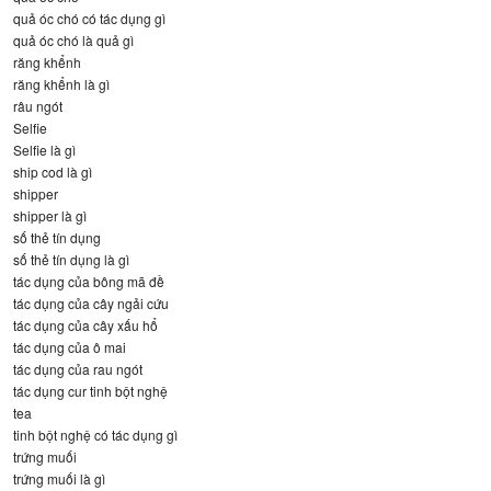
quả óc chó có tác dụng gì
quả óc chó là quả gì
răng khểnh
răng khểnh là gì
râu ngót
Selfie
Selfie là gì
ship cod là gì
shipper
shipper là gì
số thẻ tín dụng
số thẻ tín dụng là gì
tác dụng của bông mã đề
tác dụng của cây ngải cứu
tác dụng của cây xấu hổ
tác dụng của ô mai
tác dụng của rau ngót
tác dụng cur tinh bột nghệ
tea
tinh bột nghệ có tác dụng gì
trứng muối
trứng muối là gì