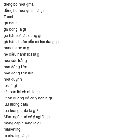
đồng bộ hóa gmail
đồng bộ hóa gmail là gì
Excel
gà bông
gà bông là gì
gà hầm có tác dụng gi
gà hầm thuốc bắc có tác dụng gì
handmade là gì
hệ điều hành ios là gì
hoa cúc trắng
hoa đồng tiền
hoa đồng tiền lùn
hoa quỳnh
ios là gì
kế toán tài chính là gì
khăn quàng đỏ có ý nghĩa gì
lưu lượng data
lưu lượng data là gì?
Mâm ngũ quả có ý nghĩa gì
mạng cáp quang là gì
marketing
marketing là gì