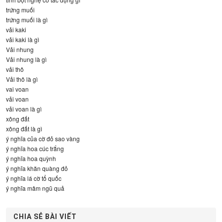
trứng muối
trứng muối là gì
vải kaki
vải kaki là gì
Vải nhung
Vải nhung là gì
vải thô
Vải thô là gì
vai voan
vải voan
vải voan là gì
xông đất
xông đất là gì
ý nghĩa của cờ đỏ sao vàng
ý nghĩa hoa cúc trắng
ý nghĩa hoa quỳnh
ý nghĩa khăn quàng đỏ
ý nghĩa lá cờ tổ quốc
ý nghĩa mâm ngũ quả
CHIA SẺ BÀI VIẾT