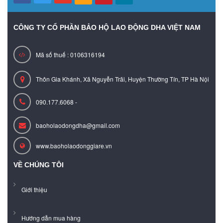
CÔNG TY CỔ PHẦN BẢO HỘ LAO ĐỘNG DHA VIỆT NAM
Mã số thuế : 0106316194
Thôn Gia Khánh, Xã Nguyễn Trãi, Huyện Thường Tín, TP Hà Nội
090.177.6068 -
baoholaodongdha@gmail.com
www.baoholaodonggiare.vn
VỀ CHÚNG TÔI
Giới thiệu
Hướng dẫn mua hàng