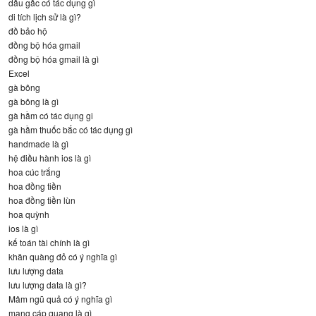
dầu gấc có tác dụng gì
di tích lịch sử là gì?
đồ bảo hộ
đồng bộ hóa gmail
đồng bộ hóa gmail là gì
Excel
gà bông
gà bông là gì
gà hầm có tác dụng gi
gà hầm thuốc bắc có tác dụng gì
handmade là gì
hệ điều hành ios là gì
hoa cúc trắng
hoa đồng tiền
hoa đồng tiền lùn
hoa quỳnh
ios là gì
kế toán tài chính là gì
khăn quàng đỏ có ý nghĩa gì
lưu lượng data
lưu lượng data là gì?
Mâm ngũ quả có ý nghĩa gì
mạng cáp quang là gì