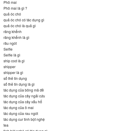
Phô mai
Phô mai là gì ?
quả óc chó
quả óc chó có tác dụng gì
quả óc chó là quả gì
răng khểnh
răng khểnh là gì
râu ngót
Selfie
Selfie là gì
ship cod là gì
shipper
shipper là gì
số thẻ tín dụng
số thẻ tín dụng là gì
tác dụng của bông mã đề
tác dụng của cây ngải cứu
tác dụng của cây xấu hổ
tác dụng của ô mai
tác dụng của rau ngót
tác dụng cur tinh bột nghệ
tea
tinh bột nghệ có tác dụng gì