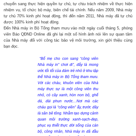
chuyển sang thực hiện quyền tự chủ, tự chịu trách nhiệm về thực hiện
nhiệm vụ, tổ chức bộ máy, biên chế tài chính. Nếu năm 2009, Nhà máy
tự chủ 70% kinh phí hoạt động, thì đến năm 2011, Nhà máy đã tự chủ
được 100% kinh phí hoạt động.
Đến Nhà máy in Bộ Tổng tham mưu vào một ngày cuối tháng 5, phóng
viên Báo QĐND Online đã ghi lại một số hình ảnh nói lên sự quan tâm
của Nhà máy đối với công tác bảo vệ môi trường, xin giới thiệu cùng
bạn đọc.
“Bố mẹ cho con sang “công viên
Nhà máy in” chơi đi”, đấy là mong
ước tối tối của đám trẻ nhỏ ở khu tập
thể Nhà máy in Bộ Tổng tham mưu.
Với các cháu, khuôn viên của Nhà
máy thực sự là một công viên thu
nhỏ, có cây xanh, hòn non bộ, ghế
đá, đài phun nước…Nơi mà các
cháu gọi là “công viên” ấy, trước đây
là sân bê tông. Nhằm tạo dựng cảnh
quan môi trường xanh-sạch-đẹp,
phục vụ thiết thực đời sống của cán
bộ, công nhân, Nhà máy in đã đầu