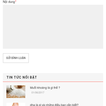
Nội dung
*
GỬI BÌNH LUẬN
TIN TỨC NỔI BẬT
Muối khoáng là gì thế ?
01/06/2017
dha là gì và những điều bạn cần biết?