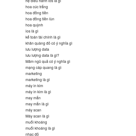
hệ điều hành ios là gì
hoa cúc trắng
hoa đồng tiền
hoa đồng tiền lùn
hoa quỳnh
ios là gì
kế toán tài chính là gì
khăn quàng đỏ có ý nghĩa gì
lưu lượng data
lưu lượng data là gì?
Mâm ngũ quả có ý nghĩa gì
mạng cáp quang là gì
marketing
marketing là gì
máy in kim
máy in kim là gì
may mắn
may mắn là gì
máy scan
Máy scan là gì
muối khoáng
muối khoáng là gì
nhạc đỏ