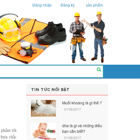
Đăng nhập
Đăng ký
sản phẩm
TIN TỨC NỔI BẬT
Muối khoáng là gì thế ?
01/06/2017
dha là gì và những điều
n phẩm tốt
bạn cần biết?
 chưa chắc
01/06/2017