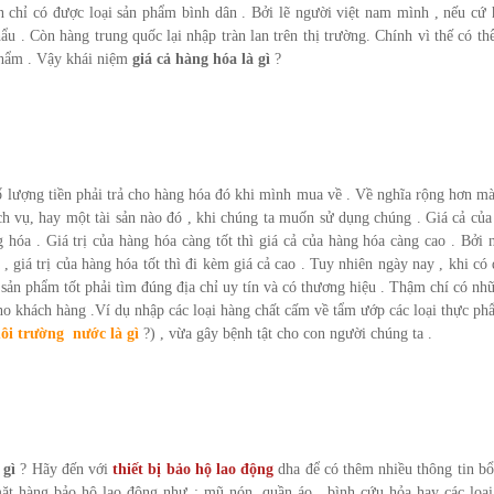
n chỉ có được loại sản phẩm bình dân . Bởi lẽ người việt nam mình , nếu cứ 
ẩu . Còn hàng trung quốc lại nhập tràn lan trên thị trường. Chính vì thế có thể
 phẩm . Vậy khái niệm
giá cả hàng hóa là gì
?
 số lượng tiền phải trả cho hàng hóa đó khi mình mua về . Về nghĩa rộng hơn m
ịch vụ, hay một tài sản nào đó , khi chúng ta muốn sử dụng chúng . Giá cả củ
 hóa . Giá trị của hàng hóa càng tốt thì giá cả của hàng hóa càng cao . Bởi 
 , giá trị của hàng hóa tốt thì đi kèm giá cả cao . Tuy nhiên ngày nay , khi có
 sản phẩm tốt phải tìm đúng địa chỉ uy tín và có thương hiệu . Thậm chí có nh
ho khách hàng .Ví dụ nhập các loại hàng chất cấm về tẩm ướp các loại thực ph
ôi trường nước là gì
?) , vừa gây bệnh tật cho con người chúng ta .
 gì
? Hãy đến với
thiết bị bảo hộ lao động
dha để có thêm nhiều thông tin bổ
t hàng bảo hộ lao động như : mũ nón, quần áo , bình cứu hỏa hay các loạ