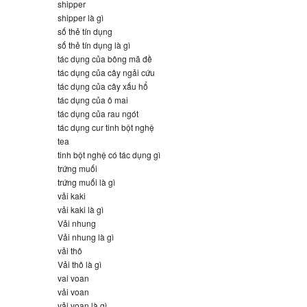
shipper
shipper là gì
số thẻ tín dụng
số thẻ tín dụng là gì
tác dụng của bông mã đề
tác dụng của cây ngải cứu
tác dụng của cây xấu hổ
tác dụng của ô mai
tác dụng của rau ngót
tác dụng cur tinh bột nghệ
tea
tinh bột nghệ có tác dụng gì
trứng muối
trứng muối là gì
vải kaki
vải kaki là gì
Vải nhung
Vải nhung là gì
vải thô
Vải thô là gì
vai voan
vải voan
vải voan là gì