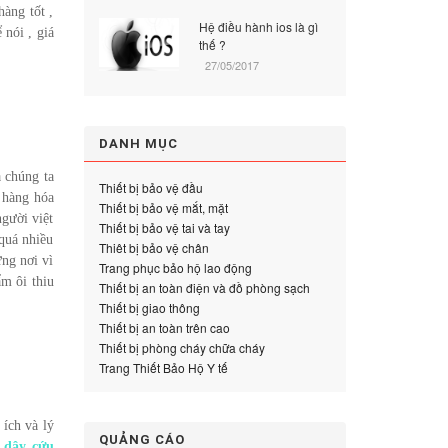
hàng tốt ,
Hệ điều hành ios là gì
 nói , giá
thế ?
27/05/2017
DANH MỤC
à chúng ta
Thiết bị bảo vệ đầu
a hàng hóa
Thiết bị bảo vệ mắt, mặt
người việt
Thiết bị bảo vệ tai và tay
 quá nhiều
Thiêt bị bảo vệ chân
ững nơi vì
Trang phục bảo hộ lao động
ẩm ôi thiu
Thiết bị an toàn điện và đồ phòng sạch
Thiết bị giao thông
Thiết bị an toàn trên cao
Thiết bị phòng cháy chữa cháy
Trang Thiết Bảo Hộ Y tế
 ích và lý
QUẢNG CÁO
i
dây cứu