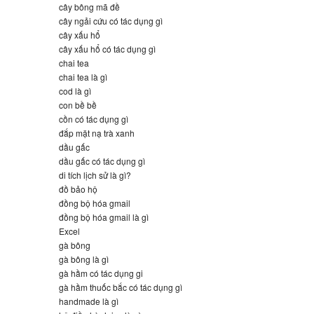
cây bông mã đề
cây ngải cứu có tác dụng gì
cây xấu hổ
cây xấu hổ có tác dụng gì
chai tea
chai tea là gì
cod là gì
con bề bề
cồn có tác dụng gì
đắp mặt nạ trà xanh
dầu gấc
dầu gấc có tác dụng gì
di tích lịch sử là gì?
đồ bảo hộ
đồng bộ hóa gmail
đồng bộ hóa gmail là gì
Excel
gà bông
gà bông là gì
gà hầm có tác dụng gi
gà hầm thuốc bắc có tác dụng gì
handmade là gì