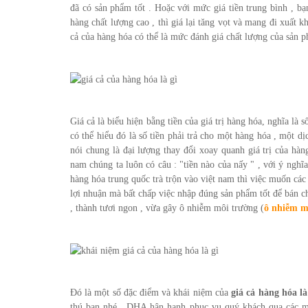
đã có sản phẩm tốt . Hoặc với mức giá tiền trung bình , bạ
hàng chất lượng cao , thì giá lại tăng vọt và mang đi xuất kh
cả của hàng hóa có thể là mức đánh giá chất lượng của sản
Giá cả là biểu hiện bằng tiền của giá trị hàng hóa, nghĩa là
có thể hiểu đó là số tiền phải trả cho một hàng hóa , một d
nói chung là đại lượng thay đổi xoay quanh giá trị của hàng
nam chúng ta luôn có câu : "tiền nào của nấy " , với ý nghĩa
hàng hóa trung quốc trà trộn vào việt nam thì việc muốn các
lợi nhuận mà bất chấp việc nhập đúng sản phẩm tốt để bán c
, thành tươi ngon , vừa gây ô nhiễm môi trường (
ô nhiễm m
Đó là một số đặc điểm và khái niệm của
giá cả hàng hóa là
thú bạn nhé . DHA hân hạnh phục vụ quý khách qua các mặ