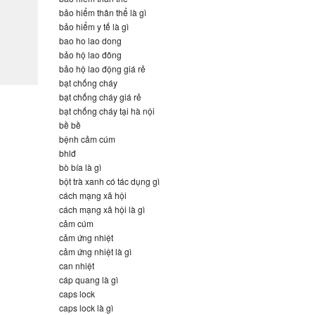
bảo hiểm thân thể là gì
bảo hiểm y tế là gì
bao ho lao dong
bảo hộ lao đông
bảo hộ lao động giá rẻ
bạt chống cháy
bạt chống cháy giá rẻ
bạt chống cháy tại hà nội
bề bề
bệnh cảm cúm
bhlđ
bò bía là gì
bột trà xanh có tác dụng gì
cách mạng xã hội
cách mạng xã hội là gì
cảm cúm
cảm ứng nhiệt
cảm ứng nhiệt là gì
can nhiệt
cáp quang là gì
caps lock
caps lock là gì