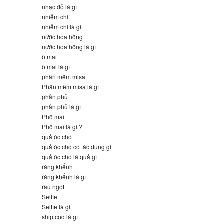
nhạc đỏ là gì
nhiễm chì
nhiễm chì là gì
nước hoa hồng
nước hoa hồng là gì
ô mai
ô mai là gì
phần mềm misa
Phần mềm misa là gì
phấn phủ
phấn phủ là gì
Phô mai
Phô mai là gì ?
quả óc chó
quả óc chó có tác dụng gì
quả óc chó là quả gì
răng khểnh
răng khểnh là gì
râu ngót
Selfie
Selfie là gì
ship cod là gì