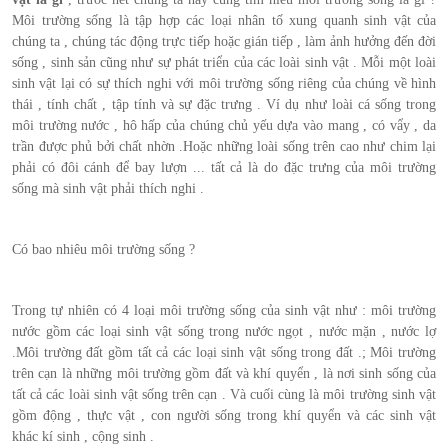
Môi trường sống là tập hợp các loại nhân tố xung quanh sinh vật của
chúng ta , chúng tác động trực tiếp hoặc gián tiếp , làm ảnh hưởng đến đời
sống , sinh sản cũng như sự phát triển của các loài sinh vật . Mỗi một loài
sinh vật lại có sự thích nghi với môi trường sống riêng của chúng về hình
thái , tính chất , tập tính và sự đặc trưng . Ví dụ như loài cá sống trong
môi trường nước , hô hấp của chúng chủ yếu dựa vào mang , có vẩy , da
trần được phủ bởi chất nhờn .Hoặc những loài sống trên cao như chim lại
phải có đôi cánh để bay lượn ... tất cả là do đặc trưng của môi trường
sống mà sinh vật phải thích nghi .
Có bao nhiêu môi trường sống ?
Trong tự nhiên có 4 loại môi trường sống của sinh vật như : môi trường
nước gồm các loại sinh vật sống trong nước ngọt , nước mặn , nước lợ
.Môi trường đất gồm tất cả các loại sinh vật sống trong đất .; Môi trường
trên cạn là những môi trường gồm đất và khí quyển , là nơi sinh sống của
tất cả các loài sinh vật sống trên cạn . Và cuối cùng là môi trường sinh vật
gồm động , thực vật , con người sống trong khí quyển và các sinh vật
khác kí sinh , cộng sinh .