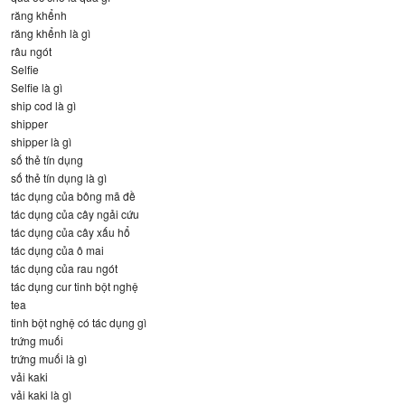
răng khểnh
răng khểnh là gì
râu ngót
Selfie
Selfie là gì
ship cod là gì
shipper
shipper là gì
số thẻ tín dụng
số thẻ tín dụng là gì
tác dụng của bông mã đề
tác dụng của cây ngải cứu
tác dụng của cây xấu hổ
tác dụng của ô mai
tác dụng của rau ngót
tác dụng cur tinh bột nghệ
tea
tinh bột nghệ có tác dụng gì
trứng muối
trứng muối là gì
vải kaki
vải kaki là gì