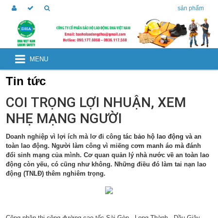
sản phẩm
MENU
Tin tức
COI TRỌNG LỢI NHUẬN, XEM
NHẸ MẠNG NGƯỜI
Doanh nghiệp vì lợi ích mà lơ đi công tác
bảo hộ lao động
và an
toàn lao động. Người làm công vì miếng cơm manh áo mà đánh
đổi sinh mạng của mình. Cơ quan quản lý nhà nước về an toàn lao
động còn yếu, có cũng như không. Những điều đó làm tai nạn lao
động (TNLĐ) thêm nghiêm trọng.
Công nhân thi công đường cao tốc Sài Gòn - Long Thành - Dầu Giây