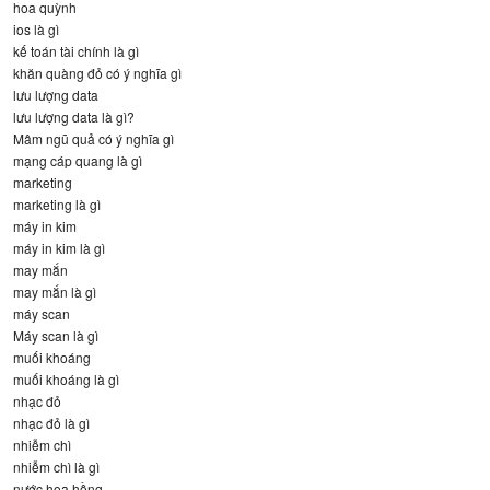
hoa quỳnh
ios là gì
kế toán tài chính là gì
khăn quàng đỏ có ý nghĩa gì
lưu lượng data
lưu lượng data là gì?
Mâm ngũ quả có ý nghĩa gì
mạng cáp quang là gì
marketing
marketing là gì
máy in kim
máy in kim là gì
may mắn
may mắn là gì
máy scan
Máy scan là gì
muối khoáng
muối khoáng là gì
nhạc đỏ
nhạc đỏ là gì
nhiễm chì
nhiễm chì là gì
nước hoa hồng