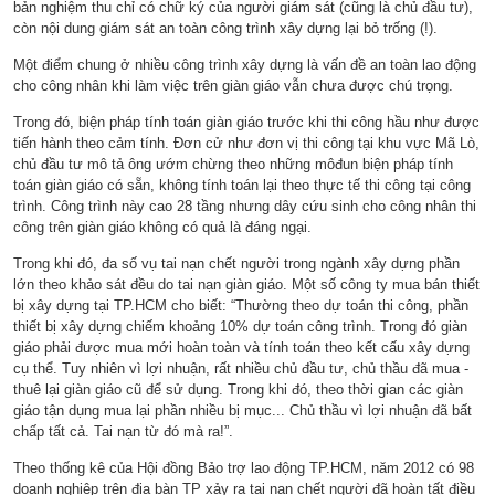
bản nghiệm thu chỉ có chữ ký của người giám sát (cũng là chủ đầu tư),
còn nội dung giám sát an toàn công trình xây dựng lại bỏ trống (!).
Một điểm chung ở nhiều công trình xây dựng là vấn đề an toàn lao động
cho công nhân khi làm việc trên giàn giáo vẫn chưa được chú trọng.
Trong đó, biện pháp tính toán giàn giáo trước khi thi công hầu như được
tiến hành theo cảm tính. Đơn cử như đơn vị thi công tại khu vực Mã Lò,
chủ đầu tư mô tả ông ướm chừng theo những môđun biện pháp tính
toán giàn giáo có sẵn, không tính toán lại theo thực tế thi công tại công
trình. Công trình này cao 28 tầng nhưng dây cứu sinh cho công nhân thi
công trên giàn giáo không có quả là đáng ngại.
Trong khi đó, đa số vụ tai nạn chết người trong ngành xây dựng phần
lớn theo khảo sát đều do tai nạn giàn giáo. Một số công ty mua bán thiết
bị xây dựng tại TP.HCM cho biết: “Thường theo dự toán thi công, phần
thiết bị xây dựng chiếm khoảng 10% dự toán công trình. Trong đó giàn
giáo phải được mua mới hoàn toàn và tính toán theo kết cấu xây dựng
cụ thể. Tuy nhiên vì lợi nhuận, rất nhiều chủ đầu tư, chủ thầu đã mua -
thuê lại giàn giáo cũ để sử dụng. Trong khi đó, theo thời gian các giàn
giáo tận dụng mua lại phần nhiều bị mục... Chủ thầu vì lợi nhuận đã bất
chấp tất cả. Tai nạn từ đó mà ra!”.
Theo thống kê của Hội đồng Bảo trợ lao động TP.HCM, năm 2012 có 98
doanh nghiệp trên địa bàn TP xảy ra tai nạn chết người đã hoàn tất điều