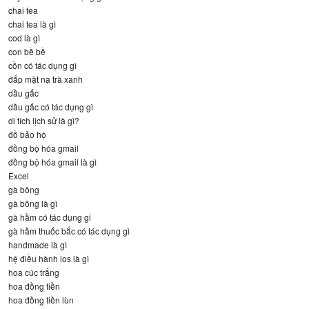
chai tea
chai tea là gì
cod là gì
con bề bề
cồn có tác dụng gì
đắp mặt nạ trà xanh
dầu gấc
dầu gấc có tác dụng gì
di tích lịch sử là gì?
đồ bảo hộ
đồng bộ hóa gmail
đồng bộ hóa gmail là gì
Excel
gà bông
gà bông là gì
gà hầm có tác dụng gi
gà hầm thuốc bắc có tác dụng gì
handmade là gì
hệ điều hành ios là gì
hoa cúc trắng
hoa đồng tiền
hoa đồng tiền lùn