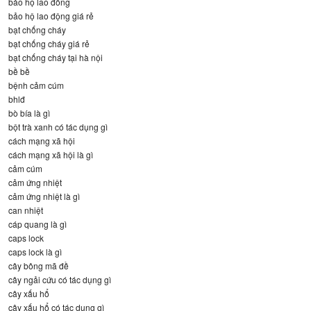
bảo hộ lao đông
bảo hộ lao động giá rẻ
bạt chống cháy
bạt chống cháy giá rẻ
bạt chống cháy tại hà nội
bề bề
bệnh cảm cúm
bhlđ
bò bía là gì
bột trà xanh có tác dụng gì
cách mạng xã hội
cách mạng xã hội là gì
cảm cúm
cảm ứng nhiệt
cảm ứng nhiệt là gì
can nhiệt
cáp quang là gì
caps lock
caps lock là gì
cây bông mã đề
cây ngải cứu có tác dụng gì
cây xấu hổ
cây xấu hổ có tác dụng gì