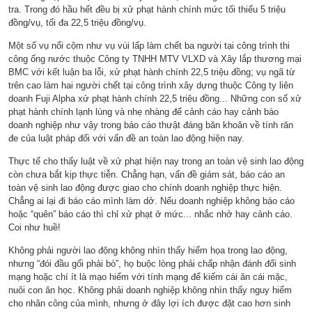
tra. Trong đó hầu hết đều bị xử phạt hành chính mức tối thiểu 5 triệu
đồng/vụ, tối đa 22,5 triệu đồng/vụ.
Một số vụ nổi cộm như vụ vùi lấp làm chết ba người tại công trình thi
công ống nước thuộc Công ty TNHH MTV VLXD và Xây lắp thương mại
BMC với kết luận ba lỗi, xử phạt hành chính 22,5 triệu đồng; vụ ngã từ
trên cao làm hai người chết tại công trình xây dựng thuộc Công ty liên
doanh Fuji Alpha xử phạt hành chính 22,5 triệu đồng... Những con số xử
phạt hành chính lạnh lùng và nhẹ nhàng để cảnh cáo hay cảnh báo
doanh nghiệp như vậy trong báo cáo thưật đáng băn khoăn về tính răn
đe của luật pháp đối với vấn đề an toàn lao động hiện nay.
Thực tế cho thấy luật về xử phạt hiện nay trong an toàn vệ sinh lao động
còn chưa bắt kịp thực tiễn. Chẳng hạn, vấn đề giám sát, báo cáo an
toàn vệ sinh lao động được giao cho chính doanh nghiệp thực hiện.
Chẳng ai lại đi báo cáo mình làm dở. Nếu doanh nghiệp không báo cáo
hoặc “quên” báo cáo thì chỉ xử phạt ở mức... nhắc nhở hay cảnh cáo.
Coi như huề!
Không phải người lao động không nhìn thấy hiểm họa trong lao động,
nhưng “đói đầu gối phải bò”, họ buộc lòng phải chấp nhận đánh đổi sinh
mạng hoặc chí ít là mạo hiểm với tính mạng để kiếm cái ăn cái mặc,
nuôi con ăn học. Không phải doanh nghiệp không nhìn thấy nguy hiểm
cho nhân công của mình, nhưng ở đây lợi ích được đặt cao hơn sinh