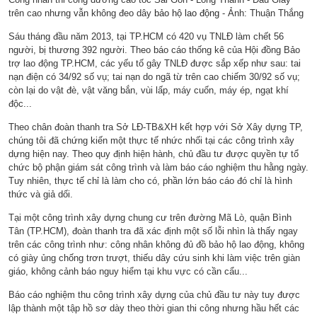
trên cao nhưng vẫn không đeo dây
bảo hộ lao động
- Ảnh: Thuận Thắng
Sáu tháng đầu năm 2013, tại TP.HCM có 420 vụ TNLĐ làm chết 56
người, bị thương 392 người. Theo báo cáo thống kê của Hội đồng Bảo
trợ lao động TP.HCM, các yếu tố gây TNLĐ được sắp xếp như sau: tai
nạn điện có 34/92 số vụ; tai nạn do ngã từ trên cao chiếm 30/92 số vụ;
còn lại do vật đè, vật văng bắn, vùi lấp, máy cuốn, máy ép, ngạt khí
độc...
Theo chân đoàn thanh tra Sở LĐ-TB&XH kết hợp với Sở Xây dựng TP,
chúng tôi đã chứng kiến một thực tế nhức nhối tại các công trình xây
dựng hiện nay. Theo quy định hiện hành, chủ đầu tư được quyền tự tổ
chức bộ phận giám sát công trình và làm báo cáo nghiệm thu hằng ngày.
Tuy nhiên, thực tế chỉ là làm cho có, phần lớn báo cáo đó chỉ là hình
thức và giả dối.
Tại một công trình xây dựng chung cư trên đường Mã Lò, quận Bình
Tân (TP.HCM), đoàn thanh tra đã xác định một số lỗi nhìn là thấy ngay
trên các công trình như: công nhân không đủ đồ bảo hộ lao động, không
có giày ủng chống trơn trượt, thiếu dây cứu sinh khi làm việc trên giàn
giáo, không cảnh báo nguy hiểm tại khu vực có cần cẩu...
Báo cáo nghiệm thu công trình xây dựng của chủ đầu tư này tuy được
lập thành một tập hồ sơ dày theo thời gian thi công nhưng hầu hết các