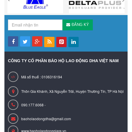
ĐĂNG KÝ
CÔNG TY CỔ PHẦN BẢO HỘ LAO ĐỘNG DHA VIỆT NAM
Mã số thuế : 0106316194
Thôn Gia Khánh, Xã Nguyễn Trãi, Huyện Thường Tín, TP Hà Nội
090.177.6068 -
baoholaodongdha@gmail.com
www.baoholaodonggiare.vn