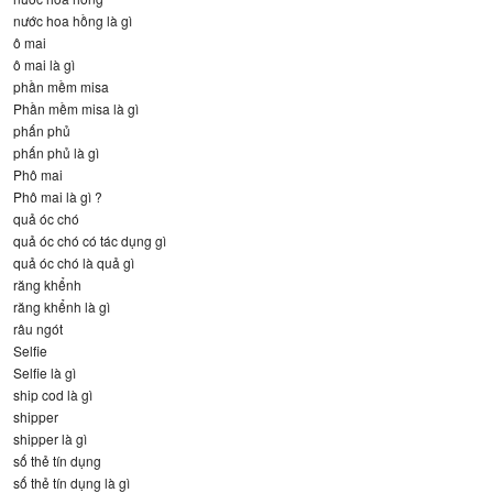
nước hoa hồng là gì
ô mai
ô mai là gì
phần mềm misa
Phần mềm misa là gì
phấn phủ
phấn phủ là gì
Phô mai
Phô mai là gì ?
quả óc chó
quả óc chó có tác dụng gì
quả óc chó là quả gì
răng khểnh
răng khểnh là gì
râu ngót
Selfie
Selfie là gì
ship cod là gì
shipper
shipper là gì
số thẻ tín dụng
số thẻ tín dụng là gì