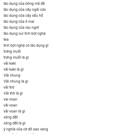
tác dụng của bông mã đề
tác dụng của cây ngải cứu
tác dụng của cây xấu hổ
tác dụng của ô mai
tác dụng của rau ngót
tác dụng cur tinh bột nghệ
tea
tinh bột nghệ có tác dụng gì
trứng muối
trứng muối là gì
vải kaki
vải kaki là gì
Vải nhung
Vải nhung là gì
vải thô
Vải thô là gì
vai voan
vải voan
vải voan là gì
xông đất
xông đất là gì
ý nghĩa của cờ đỏ sao vàng