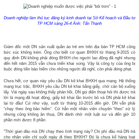
Doanh nghiệp làm thủ tục đăng ký kinh doanh tại Sở Kế hoạch và Đầu tư
TP HCM sáng 26-4 Ảnh: Tấn Thạnh
Giám đốc một DN sản xuất quần áo trẻ em trên địa bàn TP HCM cũng
bức xúc không kém. Ông cho biết cơ quan BHXH từ tháng 9-2015 có
quy định DN không phải đóng BHXH cho người lao động đã nghỉ nhưng
đến hết năm 2015 vẫn chưa triển khai xong. Vậy là công ty của ông bị
buộc đóng tiền bảo hiểm cho những người đã nghỉ, còn phải đóng phạt.
Chưa hết, cơ quan này yêu cầu DN kê khai BHXH qua mạng. Hệ thống
mạng trục trặc, BHXH yêu cầu DN kê khai bằng giấy, chờ cán bộ xuống
lấy. Vài ngày sau không thấy phản hồi, DN gọi điện thoại hỏi thì được trả
lời là mạng đã hoạt động, giấy kê khai lần trước bỏ và DN phải kê khai
lại từ đầu! Cứ như vậy, suốt từ tháng 10-2015 đến giờ, DN vẫn phải
“chạy theo ông bảo hiểm”. Cử hẳn một nhân viên chuyên “theo” xử lý
nhưng cũng không ăn thua, DN đành nhờ một luật sư và đến giờ 10
phần mới được 8 phần.
“Thời gian đâu mà DN chạy theo tình trạng này? Chi phí đâu mà DN trả
cho nhân viên chỉ suốt ngày đi theo BHXH? Đó là chưa kể hàng loạt