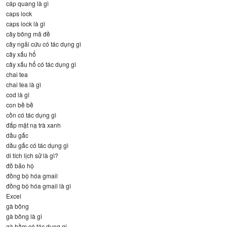
cáp quang là gì
caps lock
caps lock là gì
cây bông mã đề
cây ngải cứu có tác dụng gì
cây xấu hổ
cây xấu hổ có tác dụng gì
chai tea
chai tea là gì
cod là gì
con bề bề
cồn có tác dụng gì
đắp mặt nạ trà xanh
dầu gấc
dầu gấc có tác dụng gì
di tích lịch sử là gì?
đồ bảo hộ
đồng bộ hóa gmail
đồng bộ hóa gmail là gì
Excel
gà bông
gà bông là gì
gà hầm có tác dụng gi