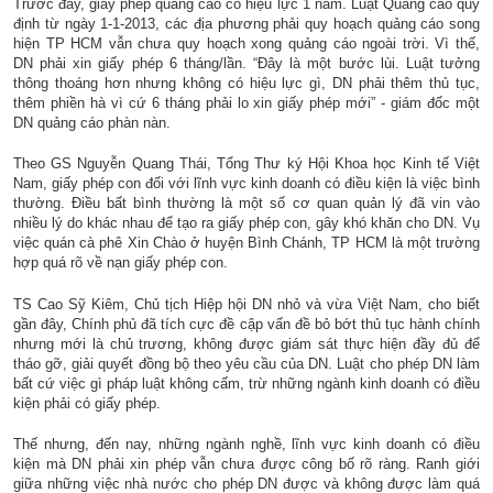
Trước đây, giấy phép quảng cáo có hiệu lực 1 năm. Luật Quảng cáo quy
định từ ngày 1-1-2013, các địa phương phải quy hoạch quảng cáo song
hiện TP HCM vẫn chưa quy hoạch xong quảng cáo ngoài trời. Vì thế,
DN phải xin giấy phép 6 tháng/lần. “Đây là một bước lùi. Luật tưởng
thông thoáng hơn nhưng không có hiệu lực gì, DN phải thêm thủ tục,
thêm phiền hà vì cứ 6 tháng phải lo xin giấy phép mới” - giám đốc một
DN quảng cáo phàn nàn.
Theo GS Nguyễn Quang Thái, Tổng Thư ký Hội Khoa học Kinh tế Việt
Nam, giấy phép con đối với lĩnh vực kinh doanh có điều kiện là việc bình
thường. Điều bất bình thường là một số cơ quan quản lý đã vin vào
nhiều lý do khác nhau để tạo ra giấy phép con, gây khó khăn cho DN. Vụ
việc quán cà phê Xin Chào ở huyện Bình Chánh, TP HCM là một trường
hợp quá rõ về nạn giấy phép con.
TS Cao Sỹ Kiêm, Chủ tịch Hiệp hội DN nhỏ và vừa Việt Nam, cho biết
gần đây, Chính phủ đã tích cực đề cập vấn đề bỏ bớt thủ tục hành chính
nhưng mới là chủ trương, không được giám sát thực hiện đầy đủ để
tháo gỡ, giải quyết đồng bộ theo yêu cầu của DN. Luật cho phép DN làm
bất cứ việc gì pháp luật không cấm, trừ những ngành kinh doanh có điều
kiện phải có giấy phép.
Thế nhưng, đến nay, những ngành nghề, lĩnh vực kinh doanh có điều
kiện mà DN phải xin phép vẫn chưa được công bố rõ ràng. Ranh giới
giữa những việc nhà nước cho phép DN được và không được làm quá