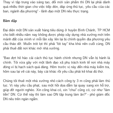
Thay vì tập trung vào sáng tạo, đổi mới sản phẩm thì DN lại phải dành
quá nhiều thời gian cho việc tiếp đón, đáp ứng thủ tục, yêu cầu của các
ban, ngành địa phương” - lãnh đạo một DN nêu thực trạng.
Bầm dập
Đại diện một DN sản xuất hàng tiêu dùng ở huyện Bình Chánh, TP HCM
cho biết nhiều năm nay không được phép xây dựng nhà xưởng mới trên
mảnh đất của mình vì mỗi lần xây lên lại bị chính quyền địa phương yêu
cầu tháo dỡ. Muốn trót lọt thì phải “lót tay” kha khá nên cuối cùng, DN
phải thuê đất nơi khác mở nhà xưởng.
“Bao đợt hô hào cải cách thủ tục hành chính nhưng DN vẫn bị hành là
chính. Tôi vừa gây với một lãnh đạo xã phụ trách kinh tế nơi nhà máy
đóng vì bị hạch sách quá đáng. Hôm trước vị này đến nhà máy kiểm tra,
hôm sau lại vẽ cái này, bày cái khác rồi yêu cầu phải kê khai đủ thứ.
Chúng tôi thuê một nhà xưởng nhỏ cách công ty 3 m cũng phải làm thủ
tục. Vị này yêu cầu phạt, sau một hồi dọa dẫm lại quay sang xin hỗ trợ,
giúp đỡ người nghèo. Xin công khai có, xin “chui” cũng có, cứ như “làm
tiền” DN. Cứ thế này thì làm sao DN tập trung làm ăn?” - phó giám đốc
DN nêu trên ngán ngẩm.