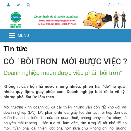
sản phẩm
MENU
Tin tức
CÓ " BÔI TRƠN" MỚI ĐƯỢC VIỆC ?
Doanh nghiệp muốn được việc phải “bôi trơn”
Không ít cán bộ nhà nước nhũng nhiễu, phiền hà, “đẻ” ra quá
nhiều quy định, giấy phép con. Doanh nghiệp biết rõ là vô lý
nhưng phải ấm ức làm theo.
Môi trường kinh doanh dù đã cải thiện nhưng vẫn còn rất khó đối với
doanh nghiệp (DN). DN phải lo đủ loại giấy tờ, thủ tục; rồi tiếp đón các
đoàn thanh tra, kiểm tra của cơ quan thuế, phòng cháy chữa cháy, tài
nguyên môi trường… liên tục tới làm việc, tìm từng lỗi rất nhỏ để soi
mói. “Cần phải cải thiện, đột phá hơn nữa chứ không chỉ nói suông.