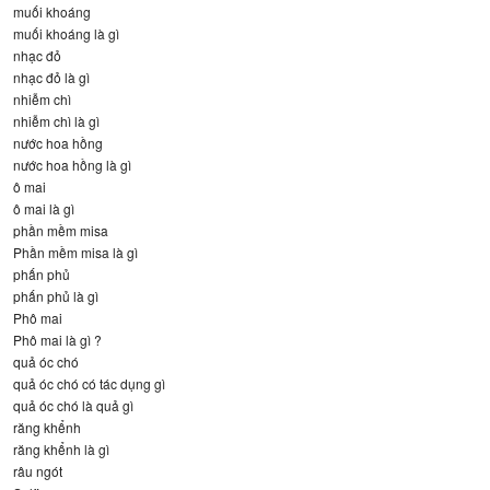
muối khoáng
muối khoáng là gì
nhạc đỏ
nhạc đỏ là gì
nhiễm chì
nhiễm chì là gì
nước hoa hồng
nước hoa hồng là gì
ô mai
ô mai là gì
phần mềm misa
Phần mềm misa là gì
phấn phủ
phấn phủ là gì
Phô mai
Phô mai là gì ?
quả óc chó
quả óc chó có tác dụng gì
quả óc chó là quả gì
răng khểnh
răng khểnh là gì
râu ngót