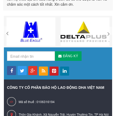
chăm sóc một cách tốt nhất. Xin cảm ơn.
ĐĂNG KÝ
CÔNG TY CỔ PHẦN BẢO HỘ LAO ĐỘNG DHA VIỆT NAM
Mã số thuế : 0106316194
Thôn Gia Khánh, Xã Nguyễn Trãi, Huyện Thường Tín, TP Hà Nội