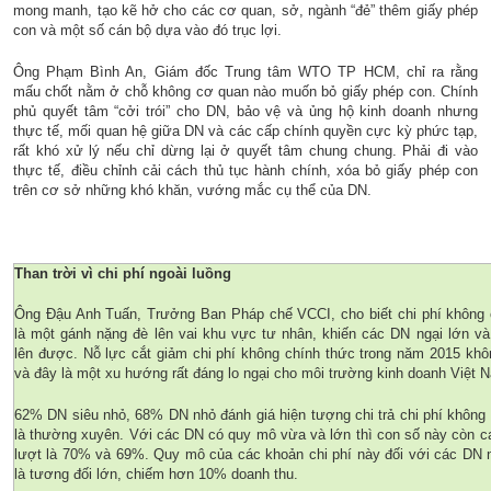
mong manh, tạo kẽ hở cho các cơ quan, sở, ngành “đẻ” thêm giấy phép
con và một số cán bộ dựa vào đó trục lợi.
Ông Phạm Bình An, Giám đốc Trung tâm WTO TP HCM, chỉ ra rằng
mấu chốt nằm ở chỗ không cơ quan nào muốn bỏ giấy phép con. Chính
phủ quyết tâm “cởi trói” cho DN, bảo vệ và ủng hộ kinh doanh nhưng
thực tế, mối quan hệ giữa DN và các cấp chính quyền cực kỳ phức tạp,
rất khó xử lý nếu chỉ dừng lại ở quyết tâm chung chung. Phải đi vào
thực tế, điều chỉnh cải cách thủ tục hành chính, xóa bỏ giấy phép con
trên cơ sở những khó khăn, vướng mắc cụ thể của DN.
Than trời vì chi phí ngoài luồng
Ông Đậu Anh Tuấn, Trưởng Ban Pháp chế VCCI, cho biết chi phí không 
là một gánh nặng đè lên vai khu vực tư nhân, khiến các DN ngại lớn và
lên được. Nỗ lực cắt giảm chi phí không chính thức trong năm 2015 khô
và đây là một xu hướng rất đáng lo ngại cho môi trường kinh doanh Việt 
62% DN siêu nhỏ, 68% DN nhỏ đánh giá hiện tượng chi trả chi phí không
là thường xuyên. Với các DN có quy mô vừa và lớn thì con số này còn c
lượt là 70% và 69%. Quy mô của các khoản chi phí này đối với các DN 
là tương đối lớn, chiếm hơn 10% doanh thu.