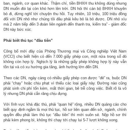
ban, ngành, cơ quan khác. Thậm chí, tiền BHXH thu không đúng nhưng
DN muốn đòi lại còn khó hơn lên trời. DN hỏi thì cán bộ BHXH khuyên
bỏ đi, đừng nghĩ tới chuyện thu hồi. Tuy nhiên, 10 triệu, 100 triệu đồng
đối với DN nhỏ như chúng tôi đâu phải kêu bỏ là bỏ được. DN nhỏ xíu
mà 2 năm tiếp đến 3 đoàn liên ngành đến thanh tra, kiểm tra” - giám đốc
DN này bức xúc.
Phải biết thủ tục “đầu tiên”
Công bố mới đây của Phòng Thương mại và Công nghiệp Việt Nam
(VCCI) cho biết hiện có đến 7.000 giấy phép con, một nửa trong số đó
không còn hợp lý. Nghịch lý là những giấy phép không hợp lý này vẫn
tồn tại và có xu hướng gia tăng, ảnh hưởng lớn đến DN.
Theo các DN, ngày càng có nhiều giấy phép con được “đẻ” ra, buộc DN
phải “chạy” hoặc chịu phạt vì thiếu các loại giấy này. Đường nào cũng
phát sinh chi phí tốn kém, mất thời gian, bê trễ công việc. Biết rõ là vô
lý nhưng DN phải cắn răng chịu đựng.
Với lĩnh vực khá đặc thù, phải “quan hệ” rộng, nhiều DN quảng cáo cho
biết quy định ngầm là mọi thủ tục, hồ sơ liên quan đến sở, ngành, chính
quyền đều phải làm thủ tục “đầu tiên” thì mới suôn sẻ. Nộp hồ sơ thì
phải kèm phong bì, không thì chạy tới chạy lui 5-7 lượt không xong.