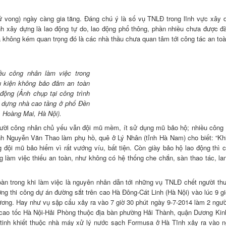
 vong) ngày càng gia tăng. Đáng chú ý là số vụ TNLĐ trong lĩnh vực xây 
xây dựng là lao động tự do, lao động phổ thông, phần nhiều chưa được đà
hông kém quan trọng đó là các nhà thầu chưa quan tâm tới công tác an toà
ều công nhân làm việc trong
u kiện không bảo đảm an toàn
 động (Ảnh chụp tại công trình
 dựng nhà cao tầng ở phố Đền
 Hoàng Mai, Hà Nội).
gười công nhân chủ yếu vẫn đội mũ mềm, ít sử dụng mũ bảo hộ; nhiều công
nh Nguyễn Văn Thao làm phụ hồ, quê ở Lý Nhân (tỉnh Hà Nam) cho biết: “Khi
 đội mũ bảo hiểm vì rất vướng víu, bất tiện. Còn giày bảo hộ lao động thì c
g làm việc thiếu an toàn, như không có hệ thống che chắn, sàn thao tác, la
àn trong khi làm việc là nguyên nhân dẫn tới những vụ TNLĐ chết người th
ường thi công dự án đường sắt trên cao Hà Đông-Cát Linh (Hà Nội) vào lúc 9 g
ương. Hay như vụ sập cẩu xảy ra vào 7 giờ 30 phút ngày 9-7-2014 làm 2 ngườ
g cao tốc Hà Nội-Hải Phòng thuộc địa bàn phường Hải Thành, quận Dương Kin
 tinh khiết thuộc nhà máy xử lý nước sạch Formusa ở Hà Tĩnh xảy ra vào n