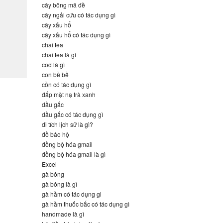
cây bông mã đề
cây ngải cứu có tác dụng gì
cây xấu hổ
cây xấu hổ có tác dụng gì
chai tea
chai tea là gì
cod là gì
con bề bề
cồn có tác dụng gì
đắp mặt nạ trà xanh
dầu gấc
dầu gấc có tác dụng gì
di tích lịch sử là gì?
đồ bảo hộ
đồng bộ hóa gmail
đồng bộ hóa gmail là gì
Excel
gà bông
gà bông là gì
gà hầm có tác dụng gi
gà hầm thuốc bắc có tác dụng gì
handmade là gì