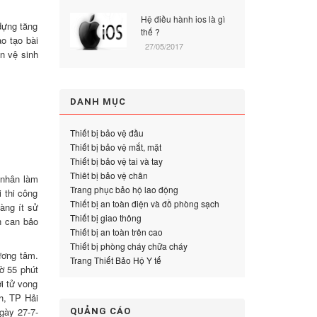
Hệ điều hành ios là gì
dựng tăng
thế ?
o tạo bài
27/05/2017
n vệ sinh
DANH MỤC
Thiết bị bảo vệ đầu
Thiết bị bảo vệ mắt, mặt
Thiết bị bảo vệ tai và tay
Thiêt bị bảo vệ chân
 nhân làm
Trang phục bảo hộ lao động
 thi công
Thiết bị an toàn điện và đồ phòng sạch
àng ít sử
Thiết bị giao thông
n can bảo
Thiết bị an toàn trên cao
Thiết bị phòng cháy chữa cháy
ương tâm.
Trang Thiết Bảo Hộ Y tế
iờ 55 phút
i tử vong
h, TP Hải
gày 27-7-
QUẢNG CÁO