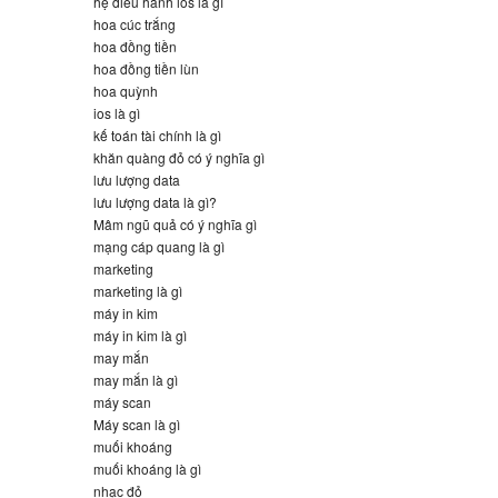
hệ điều hành ios là gì
hoa cúc trắng
hoa đồng tiền
hoa đồng tiền lùn
hoa quỳnh
ios là gì
kế toán tài chính là gì
khăn quàng đỏ có ý nghĩa gì
lưu lượng data
lưu lượng data là gì?
Mâm ngũ quả có ý nghĩa gì
mạng cáp quang là gì
marketing
marketing là gì
máy in kim
máy in kim là gì
may mắn
may mắn là gì
máy scan
Máy scan là gì
muối khoáng
muối khoáng là gì
nhạc đỏ