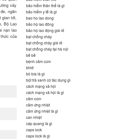
rường xây
bảo hiểm thân thể là gì
 đe, ngăn
bảo hiểm y tế là gì
gian tới,
bao ho lao dong
n, Bộ Lao
bảo hộ lao đông
i nạn lao
bảo hộ lao động giá rẻ
 thức của
bạt chống cháy
bạt chống cháy giá rẻ
bạt chống cháy tại hà nội
bề bề
bệnh cảm cúm
bhlđ
bò bía là gì
bột trà xanh có tác dụng gì
cách mạng xã hội
cách mạng xã hội là gì
cảm cúm
cảm ứng nhiệt
cảm ứng nhiệt là gì
can nhiệt
cáp quang là gì
caps lock
caps lock là gì