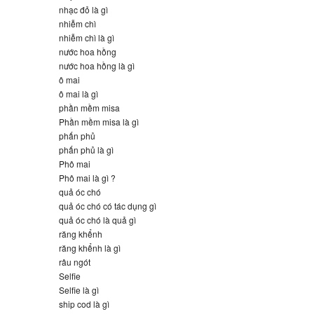
nhạc đỏ là gì
nhiễm chì
nhiễm chì là gì
nước hoa hồng
nước hoa hồng là gì
ô mai
ô mai là gì
phần mềm misa
Phần mềm misa là gì
phấn phủ
phấn phủ là gì
Phô mai
Phô mai là gì ?
quả óc chó
quả óc chó có tác dụng gì
quả óc chó là quả gì
răng khểnh
răng khểnh là gì
râu ngót
Selfie
Selfie là gì
ship cod là gì