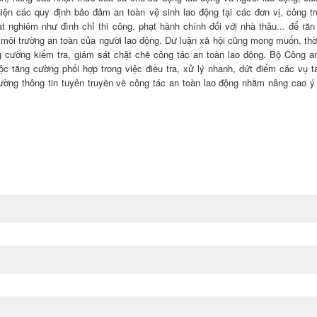
hiện các quy định bảo đảm an toàn vệ sinh lao động tại các đơn vị, công t
 nghiêm như đình chỉ thi công, phạt hành chính đối với nhà thầu... để răn
ôi trường an toàn của người lao động. Dư luận xã hội cũng mong muốn, thời 
 cường kiểm tra, giám sát chặt chẽ công tác an toàn lao động. Bộ Công a
ộc tăng cường phối hợp trong việc điều tra, xử lý nhanh, dứt điểm các vụ ta
cường thông tin tuyên truyền về công tác an toàn lao động nhằm nâng cao ý