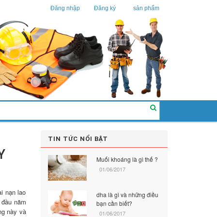
Đăng nhập
Đăng ký
sản phẩm
TIN TỨC NỔI BẬT
Y
Muối khoáng là gì thế ?
01/06/2017
i nạn lao
dha là gì và những điều
ừ đầu năm
bạn cần biết?
ng này và
01/06/2017