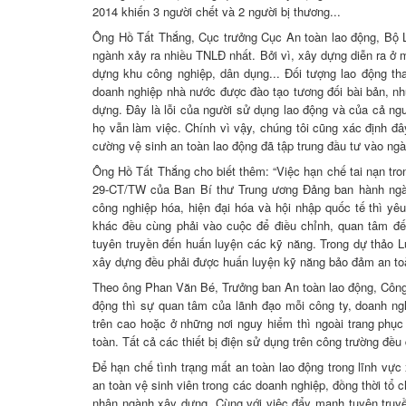
2014 khiến 3 người chết và 2 người bị thương...
Ông Hồ Tất Thắng, Cục trưởng Cục An toàn lao động, Bộ L
ngành xảy ra nhiều TNLĐ nhất. Bởi vì, xây dựng diễn ra ở 
dựng khu công nghiệp, dân dụng... Đối tượng lao động t
doanh nghiệp nhà nước được đào tạo tương đối bài bản, nh
dựng. Đây là lỗi của người sử dụng lao động và của cả ng
họ vẫn làm việc. Chính vì vậy, chúng tôi cũng xác định đâ
cường vệ sinh an toàn lao động đã tập trung đầu tư vào ng
Ông Hồ Tất Thắng cho biết thêm: “Việc hạn chế tai nạn tro
29-CT/TW của Ban Bí thư Trung ương Đảng ban hành ngày 
công nghiệp hóa, hiện đại hóa và hội nhập quốc tế thì y
khác đều cùng phải vào cuộc để điều chỉnh, quan tâm đến
tuyên truyền đến huấn luyện các kỹ năng. Trong dự thảo L
xây dựng đều phải được huấn luyện kỹ năng bảo đảm an toà
Theo ông Phan Văn Bé, Trưởng ban An toàn lao động, Công 
động thì sự quan tâm của lãnh đạo mỗi công ty, doanh nghi
trên cao hoặc ở những nơi nguy hiểm thì ngoài trang phụ
toàn. Tất cả các thiết bị điện sử dụng trên công trường đều 
Để hạn chế tình trạng mất an toàn lao động trong lĩnh vực
an toàn vệ sinh viên trong các doanh nghiệp, đồng thời tổ 
nhân ngành xây dựng. Cùng với việc đẩy mạnh tuyên truyề