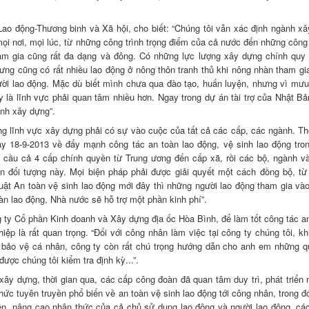
ao động-Thương binh và Xã hội, cho biết: “Chúng tôi vẫn xác định ngành xâ
mọi nơi, mọi lúc, từ những công trình trọng điểm của cả nước đến những công 
ham gia cũng rất đa dạng và đông. Có những lực lượng xây dựng chính quy
ưng cũng có rất nhiều lao động ở nông thôn tranh thủ khi nông nhàn tham gi
ười lao động. Mặc dù biết mình chưa qua đào tạo, huấn luyện, nhưng vì mưu
y là lĩnh vực phải quan tâm nhiều hơn. Ngay trong dự án tài trợ của Nhật Bả
ành xây dựng”.
ng lĩnh vực xây dựng phải có sự vào cuộc của tất cả các cấp, các ngành. The
18-9-2013 về đẩy mạnh công tác an toàn lao động, vệ sinh lao động tron
êu cầu cả 4 cấp chính quyền từ Trung ương đến cấp xã, rồi các bộ, ngành v
 đối tượng này. Mọi biện pháp phải được giải quyết một cách đồng bộ, từ
uật An toàn vệ sinh lao động mới đây thì những người lao động tham gia vào
n lao động, Nhà nước sẽ hỗ trợ một phần kinh phí”.
ty Cổ phần Kinh doanh và Xây dựng địa ốc Hòa Bình, để làm tốt công tác an
ệp là rất quan trọng. “Đối với công nhân làm việc tại công ty chúng tôi, khi
c bảo vệ cá nhân, công ty còn rất chú trọng hướng dẫn cho anh em những q
được chúng tôi kiểm tra định kỳ...”.
 xây dựng, thời gian qua, các cấp công đoàn đã quan tâm duy trì, phát triển 
chức tuyên truyền phổ biến về an toàn vệ sinh lao động tới công nhân, trong 
n, nâng cao nhận thức của cả chủ sử dụng lao động và người lao động, cá