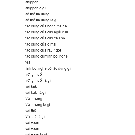
shipper
shipper là gì
số thẻ tín dụng
số thẻ tín dụng là gì
tác dụng của bông mã đề
tác dụng của cây ngải cứu
tác dụng của cây xấu hổ
tác dụng của ô mai
tác dụng của rau ngót
tác dụng cur tinh bột nghệ
tea
tinh bột nghệ có tác dụng gì
trứng muối
trứng muối là gì
vải kaki
vải kaki là gì
Vải nhung
Vải nhung là gì
vải thô
Vải thô là gì
vai voan
vải voan
vải voan là gì