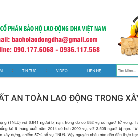
ẨM
TIN TỨC
VIDEO
LIÊN HỆ
ẤT AN TOÀN LAO ĐỘNG TRONG XÂ
ộng (TNLĐ) với 6.941 người bị nạn, trong đó có 592 vụ có người tử vong. Ta
 thống kê 6 tháng cuối năm 2014 có hơn 3000 vụ, với 3.505 người bị nạn. T
 vực xây dựng, chiếm 57% số vụ TNLĐ. Vậy nguyên nhân nào dẫn đến thực trạ