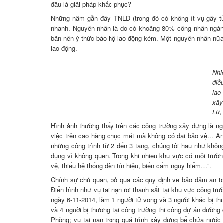
đâu là giải pháp khắc phục?
Những năm gần đây, TNLĐ (trong đó có không ít vụ gây tử
nhanh. Nguyên nhân là do có khoảng 80% công nhân ngành 
bản nên ý thức
bảo hộ lao động
kém. Một nguyên nhân nữa k
lao động.
Nhi
điề
lao
xây
Lừ,
Hình ảnh thường thấy trên các công trường xây dựng là n
việc trên cao hàng chục mét mà không có đai bảo vệ... A
những công trình từ 2 đến 3 tầng, chúng tôi hầu như không
dụng vì không quen. Trong khi nhiều khu vực có môi trườn
vệ, thiếu hệ thống đèn tín hiệu, biển cấm nguy hiểm…”.
Chính sự chủ quan, bỏ qua các quy định về bảo đảm an to
Điển hình như vụ tai nạn rơi thanh sắt tại khu vực công tr
ngày 6-11-2014, làm 1 người tử vong và 3 người khác bị th
và 4 nguời bị thương tại công trường thi công dự án đườn
Phòng; vụ tai nạn trong quá trình xây dựng bể chứa nước