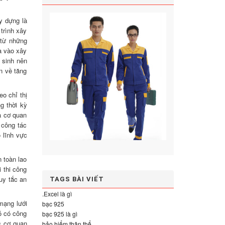
y dựng là
trình xây
 từ những
a vào xây
 sinh nên
n về tăng
o chỉ thị
g thời kỳ
à cơ quan
 công tác
 lĩnh vực
 toàn lao
 thi công
uy tắc an
TAGS BÀI VIẾT
.Excel là gì
mạng lưới
bạc 925
đó có công
bạc 925 là gì
c cơ quan
bảo hiểm thân thể