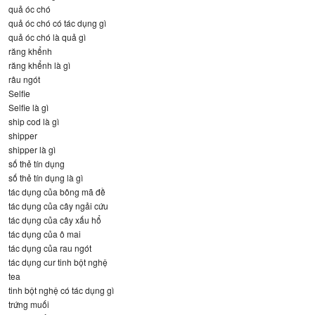
quả óc chó
quả óc chó có tác dụng gì
quả óc chó là quả gì
răng khểnh
răng khểnh là gì
râu ngót
Selfie
Selfie là gì
ship cod là gì
shipper
shipper là gì
số thẻ tín dụng
số thẻ tín dụng là gì
tác dụng của bông mã đề
tác dụng của cây ngải cứu
tác dụng của cây xấu hổ
tác dụng của ô mai
tác dụng của rau ngót
tác dụng cur tinh bột nghệ
tea
tinh bột nghệ có tác dụng gì
trứng muối