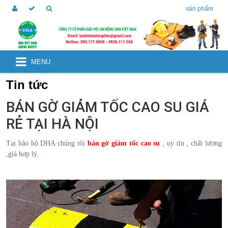
sản phẩm
MENU
Tin tức
BÁN GỜ GIẢM TỐC CAO SU GIÁ
RẺ TẠI HÀ NỘI
Tại bảo hộ DHA chúng tôi
bán gờ giảm tốc cao su
, uy tín , chất lượng
,giá hợp lý.