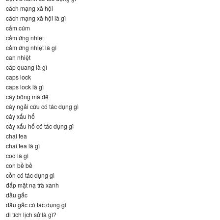
cách mạng xã hội
cách mạng xã hội là gì
cảm cúm
cảm ứng nhiệt
cảm ứng nhiệt là gì
can nhiệt
cáp quang là gì
caps lock
caps lock là gì
cây bông mã đề
cây ngải cứu có tác dụng gì
cây xấu hổ
cây xấu hổ có tác dụng gì
chai tea
chai tea là gì
cod là gì
con bề bề
cồn có tác dụng gì
đắp mặt nạ trà xanh
dầu gấc
dầu gấc có tác dụng gì
di tích lịch sử là gì?