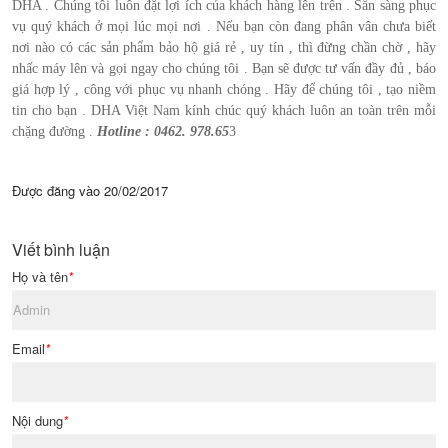
DHA . Chúng tôi luôn đặt lợi ích của khách hàng lên trên . Sẵn sàng phục
vụ quý khách ở mọi lúc mọi nơi . Nếu bạn còn đang phân vân chưa biết
nơi nào có các sản phẩm bảo hộ giá rẻ , uy tín , thì đừng chần chờ , hãy
nhấc máy lên và gọi ngay cho chúng tôi . Bạn sẽ được tư vấn đầy đủ , báo
giá hợp lý , công với phục vụ nhanh chóng . Hãy để chúng tôi , tạo niềm
tin cho bạn . DHA Việt Nam kính chúc quý khách luôn an toàn trên mỗi
chặng đường .
Hotline : 0462. 978.65
3
Được đăng vào
20/02/2017
Viết bình luận
Họ và tên
*
Email
*
Nội dung
*