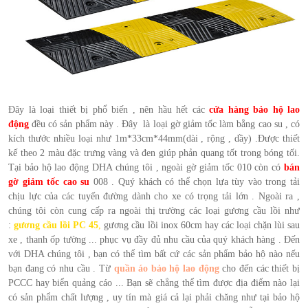
Đây là loại thiết bị phổ biến , nên hầu hết các
cửa hàng bảo hộ lao
động
đều có sản phẩm này . Đây là loại gờ giảm tốc làm bằng cao su , có
kích thước nhiều loại như 1m*33cm*44mm(dài , rộng , dầy) .Được thiết
kế theo 2 màu đặc trưng vàng và đen giúp phản quang tốt trong bóng tối.
Tại bảo hộ lao động DHA chúng tôi , ngoài gờ giảm tốc 010 còn có
bán
gờ giảm tốc cao su
008 . Quý khách có thể chọn lựa tùy vào trong tải
chịu lực của các tuyến đường dành cho xe có trọng tải lớn . Ngoài ra ,
chúng tôi còn cung cấp ra ngoài thị trường các loại gương cầu lồi như
:
gương cầu lồi PC 45
,
gương cầu lồi inox 60cm hay các loại chặn lùi sau
xe , thanh ốp tường ... phục vụ đầy đủ nhu cầu của quý khách hàng . Đến
với DHA chúng tôi , bạn có thể tìm bất cứ các sản phẩm bảo hộ nào nếu
bạn đang có nhu cầu . Từ
quần áo bảo hộ lao động
cho đến các thiết bị
PCCC hay biển quảng cáo ... Bạn sẽ chẳng thể tìm được địa điểm nào lại
có sản phẩm chất lượng , uy tín mà giá cả lại phải chăng như tại bảo hộ