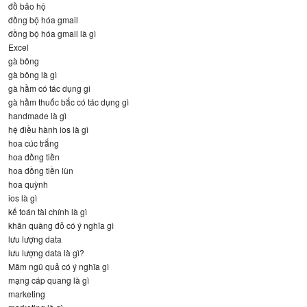
đồ bảo hộ
đồng bộ hóa gmail
đồng bộ hóa gmail là gì
Excel
gà bông
gà bông là gì
gà hầm có tác dụng gi
gà hầm thuốc bắc có tác dụng gì
handmade là gì
hệ điều hành ios là gì
hoa cúc trắng
hoa đồng tiền
hoa đồng tiền lùn
hoa quỳnh
ios là gì
kế toán tài chính là gì
khăn quàng đỏ có ý nghĩa gì
lưu lượng data
lưu lượng data là gì?
Mâm ngũ quả có ý nghĩa gì
mạng cáp quang là gì
marketing