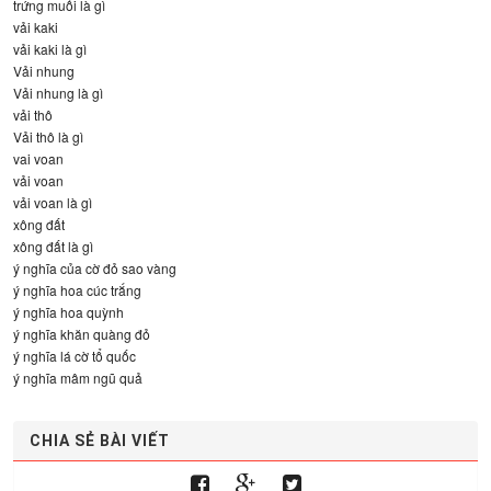
trứng muối là gì
vải kaki
vải kaki là gì
Vải nhung
Vải nhung là gì
vải thô
Vải thô là gì
vai voan
vải voan
vải voan là gì
xông đất
xông đất là gì
ý nghĩa của cờ đỏ sao vàng
ý nghĩa hoa cúc trắng
ý nghĩa hoa quỳnh
ý nghĩa khăn quàng đỏ
ý nghĩa lá cờ tổ quốc
ý nghĩa mâm ngũ quả
CHIA SẺ BÀI VIẾT