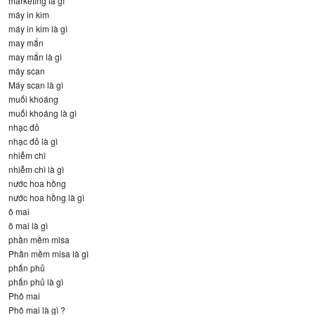
marketing là gì
máy in kim
máy in kim là gì
may mắn
may mắn là gì
máy scan
Máy scan là gì
muối khoáng
muối khoáng là gì
nhạc đỏ
nhạc đỏ là gì
nhiễm chì
nhiễm chì là gì
nước hoa hồng
nước hoa hồng là gì
ô mai
ô mai là gì
phần mềm misa
Phần mềm misa là gì
phấn phủ
phấn phủ là gì
Phô mai
Phô mai là gì ?