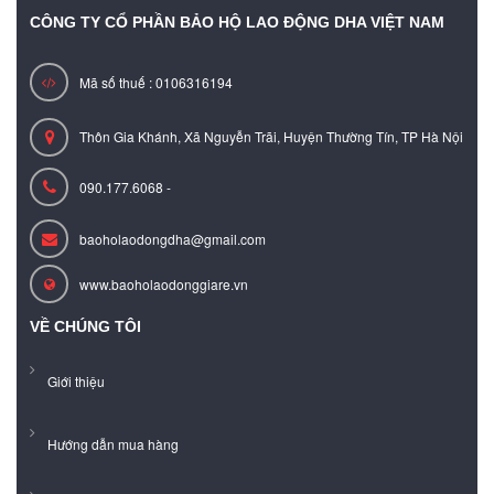
CÔNG TY CỔ PHẦN BẢO HỘ LAO ĐỘNG DHA VIỆT NAM
Mã số thuế : 0106316194
Thôn Gia Khánh, Xã Nguyễn Trãi, Huyện Thường Tín, TP Hà Nội
090.177.6068 -
baoholaodongdha@gmail.com
www.baoholaodonggiare.vn
VỀ CHÚNG TÔI
Giới thiệu
Hướng dẫn mua hàng