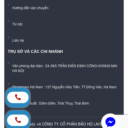
Hướng dẫn vận chuyển
Tin tức
Liên hệ
TRỤ SỞ VÀ CÁC CHI NHÁNH
Văn phòng đại diện : 24-36A TRẦN ĐIỀN ĐỊNH CÔNG HOÀNG MAI
HÀ NỘI
Showroom Hà Nam : 137 Nguyễn Hữu Tiến, TT Đồng Văn, Hà Nam
Xưởng sản xuất : Diêm Điền, Thái Thụy, Thái Bình
Bản quyền thuộc về CÔNG TY CỔ PHẦN BẢO HỘ LAO ĐỘNG