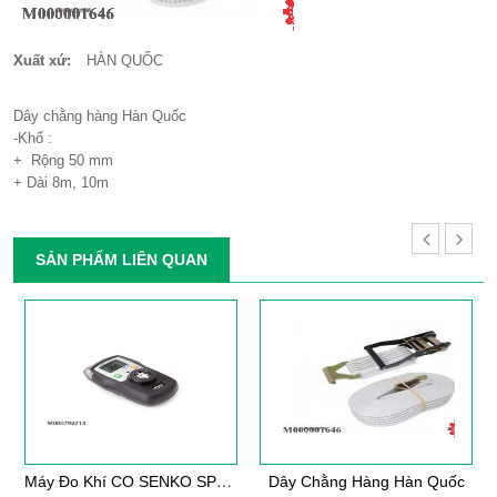
Xuất xứ:
HÀN QUỐC
Dây chằng hàng Hàn Quốc
-Khổ :
+ Rộng 50 mm
+ Dài 8m, 10m
SẢN PHẨM LIÊN QUAN
M
Áy Đo Khí CO SENKO SP2nd (CO)
Dây Chằng Hàng Hàn Quốc