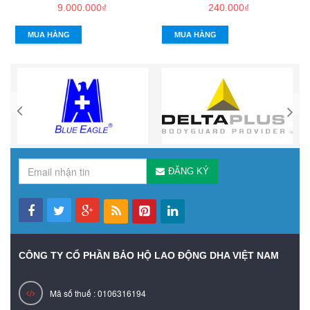
9.000.000₫
240.000₫
MUA HÀNG
MUA HÀNG
ĐĂNG KÝ
CÔNG TY CỔ PHẦN BẢO HỘ LAO ĐỘNG DHA VIỆT NAM
Mã số thuế : 0106316194