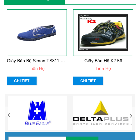
G
Iầy Bảo Bộ Simon TS811 Thái Lan
Giầy Bảo Hộ K2 56
Liên Hệ
Liên Hệ
CHI TIẾT
CHI TIẾT