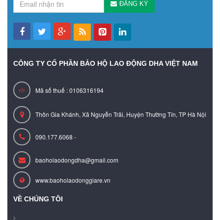
ĐĂNG KÝ
CÔNG TY CỔ PHẦN BẢO HỘ LAO ĐỘNG DHA VIỆT NAM
Mã số thuế : 0106316194
Thôn Gia Khánh, Xã Nguyễn Trãi, Huyện Thường Tín, TP Hà Nội
090.177.6068 -
baoholaodongdha@gmail.com
www.baoholaodonggiare.vn
VỀ CHÚNG TÔI