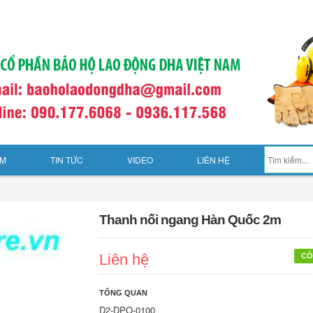
ẨM
TIN TỨC
VIDEO
LIÊN HỆ
Thanh nối ngang Hàn Quốc 2m
Liên hệ
CÒ
TỔNG QUAN
D2-DPO-0100