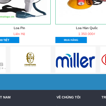
Loa Pin
Loa Hàn Quốc
Liên Hệ
1.350.000₫
HI TIẾT
MUA HÀNG
ỆT NAM
VỀ CHÚNG TÔI
TR