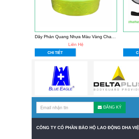
D
Ây Phản Quang Nhựa Màu Vàng Chanh L=2,5
Liên Hệ
CHI TIẾT
C
ĐĂNG KÝ
CÔNG TY CỔ PHẦN BẢO HỘ LAO ĐỘNG DHA VI