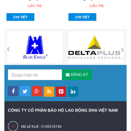
Liên Hệ
Liên Hệ
CHI TIẾT
CHI TIẾT
ĐĂNG KÝ
CÔNG TY CỔ PHẦN BẢO HỘ LAO ĐỘNG DHA VIỆT NAM
Mã số thuế : 0106316194