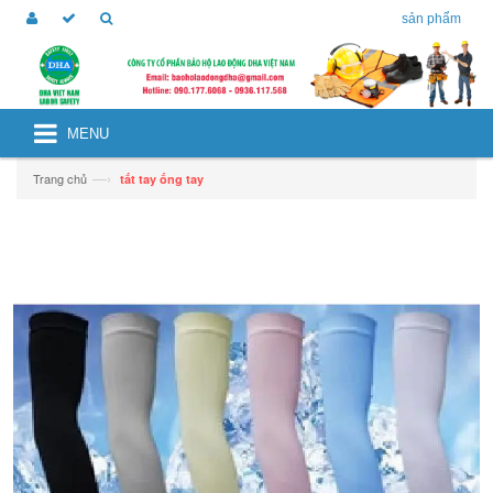
sản phẩm
MENU
—›
Trang chủ
tất tay ống tay