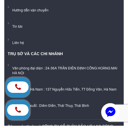
Hướng dẫn vận chuyển
Tin tức
Liên hệ
TRỤ SỞ VÀ CÁC CHI NHÁNH
Văn phòng đại diện : 24-36A TRẦN ĐIỀN ĐỊNH CÔNG HOÀNG MAI
HÀ NỘI
Showroom Hà Nam : 137 Nguyễn Hữu Tiến, TT Đồng Văn, Hà Nam
Xưởng sản xuất : Diêm Điền, Thái Thụy, Thái Bình
Bản quyền thuộc về CÔNG TY CỔ PHẦN BẢO HỘ LAO ĐỘNG