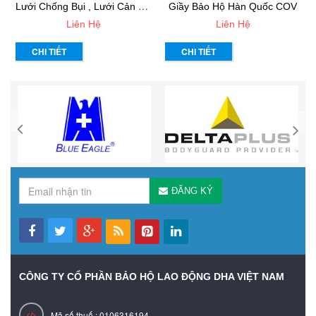
L
Ưới Chống Bụi , Lưới Cản Vật Rơi
Giầy Bảo Hộ Hàn Quốc COV
Liên Hệ
Liên Hệ
CHI TIẾT
CHI TIẾT
ĐĂNG KÝ
CÔNG TY CỔ PHẦN BẢO HỘ LAO ĐỘNG DHA VIỆT NAM
Mã số thuế : 0106316194