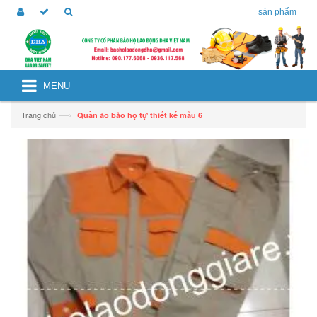
sản phẩm
MENU
—›
Trang chủ
Quần áo bảo hộ tự thiết kế mẫu 6