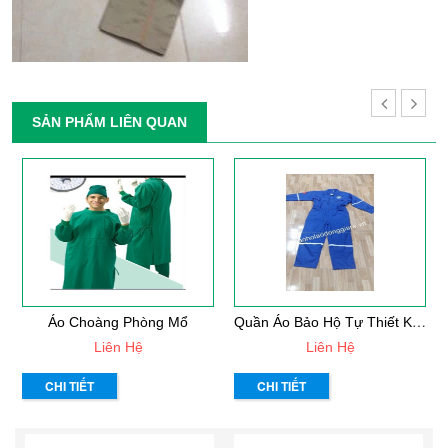
SẢN PHẨM LIÊN QUAN
Q
Uần Áo Bảo Hộ Tự Thiết Kế Mẫu 33
Áo Choàng Phòng Mổ
Liên Hệ
Liên Hệ
CHI TIẾT
CHI TIẾT