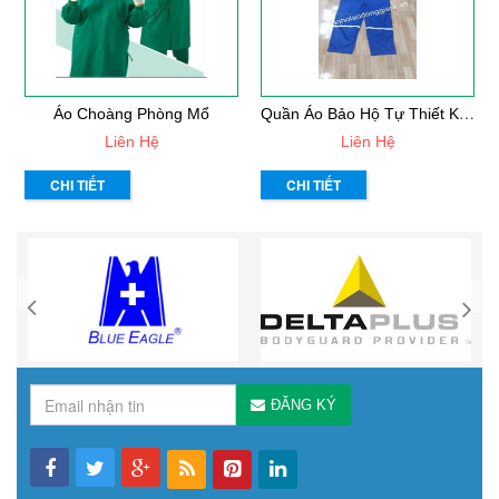
Q
Uần Áo Bảo Hộ Tự Thiết Kế Mẫu 33
Áo Choàng Phòng Mổ
Liên Hệ
Liên Hệ
CHI TIẾT
CHI TIẾT
ĐĂNG KÝ