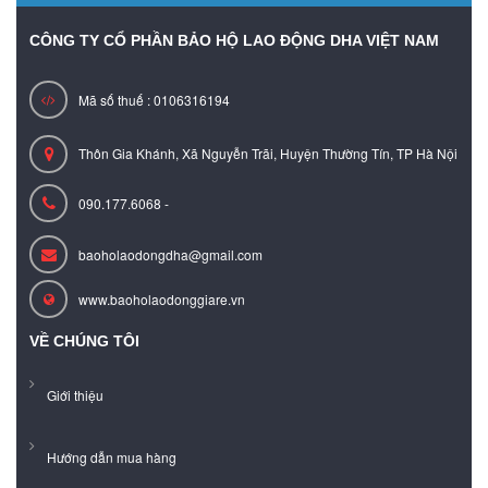
CÔNG TY CỔ PHẦN BẢO HỘ LAO ĐỘNG DHA VIỆT NAM
Mã số thuế : 0106316194
Thôn Gia Khánh, Xã Nguyễn Trãi, Huyện Thường Tín, TP Hà Nội
090.177.6068 -
baoholaodongdha@gmail.com
www.baoholaodonggiare.vn
VỀ CHÚNG TÔI
Giới thiệu
Hướng dẫn mua hàng