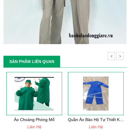
SẢN PHẨM LIÊN QUAN
Q
Uần Áo Bảo Hộ Tự Thiết Kế Mẫu 33
Áo Choàng Phòng Mổ
Liên Hệ
Liên Hệ