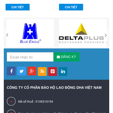
CHI TIẾT
CHI TIẾT
ĐĂNG KÝ
CÔNG TY CỔ PHẦN BẢO HỘ LAO ĐỘNG DHA VIỆT NAM
Mã số thuế : 0106316194