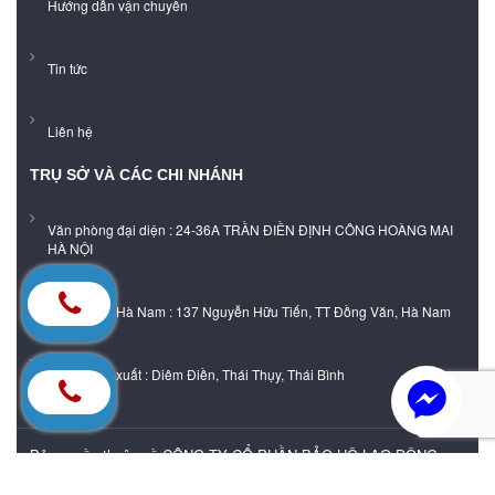
Hướng dẫn vận chuyển
Tin tức
Liên hệ
TRỤ SỞ VÀ CÁC CHI NHÁNH
Văn phòng đại diện : 24-36A TRẦN ĐIỀN ĐỊNH CÔNG HOÀNG MAI
HÀ NỘI
Showroom Hà Nam : 137 Nguyễn Hữu Tiến, TT Đồng Văn, Hà Nam
Xưởng sản xuất : Diêm Điền, Thái Thụy, Thái Bình
Bản quyền thuộc về CÔNG TY CỔ PHẦN BẢO HỘ LAO ĐỘNG
DHA VIỆT NAM |
Cung cấp bởi
Sapo