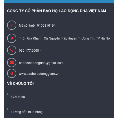
CÔNG TY CỔ PHẦN BẢO HỘ LAO ĐỘNG DHA VIỆT NAM
Mã số thuế : 0106316194
Thôn Gia Khánh, Xã Nguyễn Trãi, Huyện Thường Tín, TP Hà Nội
090.177.6068 -
baoholaodongdha@gmail.com
www.baoholaodonggiare.vn
VỀ CHÚNG TÔI
Giới thiệu
Hướng dẫn mua hàng