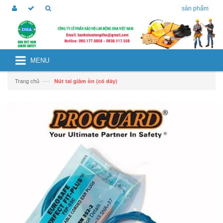
sản phẩm
MENU
—›
Trang chủ
Nút tai giảm ồn (có dây)