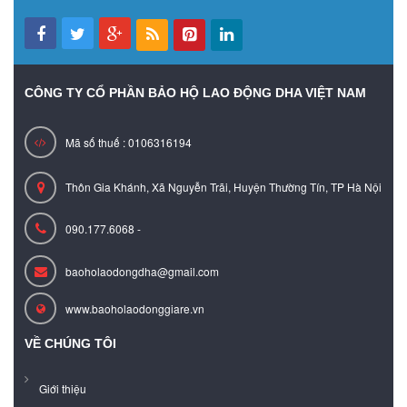
CÔNG TY CỔ PHẦN BẢO HỘ LAO ĐỘNG DHA VIỆT NAM
Mã số thuế : 0106316194
Thôn Gia Khánh, Xã Nguyễn Trãi, Huyện Thường Tín, TP Hà Nội
090.177.6068 -
baoholaodongdha@gmail.com
www.baoholaodonggiare.vn
VỀ CHÚNG TÔI
Giới thiệu