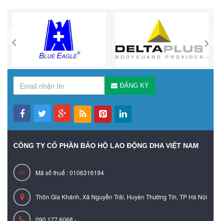
ĐĂNG KÝ
CÔNG TY CỔ PHẦN BẢO HỘ LAO ĐỘNG DHA VIỆT NAM
Mã số thuế : 0106316194
Thôn Gia Khánh, Xã Nguyễn Trãi, Huyện Thường Tín, TP Hà Nội
090.177.6068 -