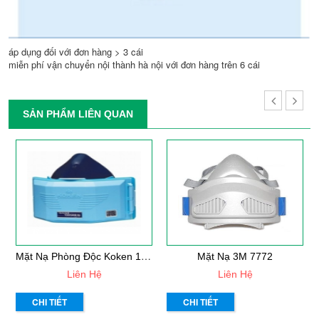
áp dụng đối với đơn hàng > 3 cái
miễn phí vận chuyển nội thành hà nội với đơn hàng trên 6 cái
SẢN PHẨM LIÊN QUAN
M
Ặt Nạ Phòng Độc Koken 1005RR
Mặt Nạ 3M 7772
Liên Hệ
Liên Hệ
CHI TIẾT
CHI TIẾT